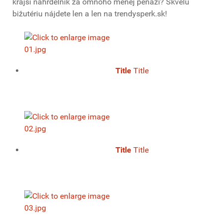
krajší náhrdelník za omnoho menej peňazí? Skvelú
bižutériu nájdete len a len na trendysperk.sk!
Title
Title
Title
Title