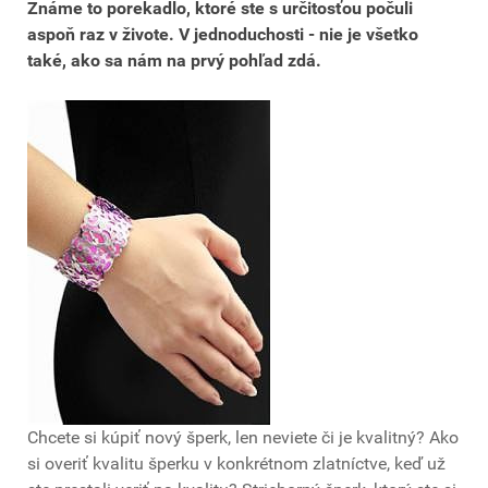
Známe to porekadlo, ktoré ste s určitosťou počuli
aspoň raz v živote. V jednoduchosti - nie je všetko
také, ako sa nám na prvý pohľad zdá.
Chcete si kúpiť nový šperk, len neviete či je kvalitný? Ako
si overiť kvalitu šperku v konkrétnom zlatníctve, keď už