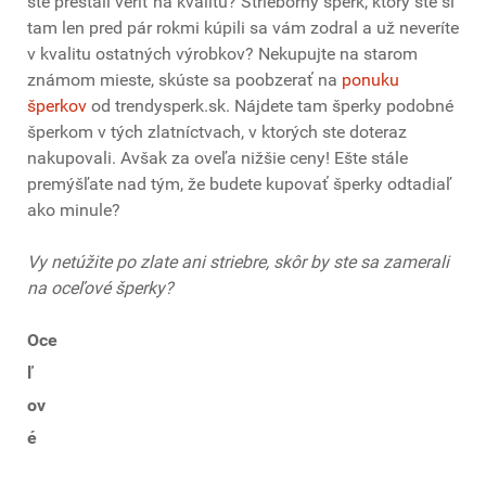
ste prestali veriť na kvalitu? Strieborný šperk, ktorý ste si
tam len pred pár rokmi kúpili sa vám zodral a už neveríte
v kvalitu ostatných výrobkov? Nekupujte na starom
známom mieste, skúste sa poobzerať na
ponuku
šperkov
od trendysperk.sk. Nájdete tam šperky podobné
šperkom v tých zlatníctvach, v ktorých ste doteraz
nakupovali. Avšak za oveľa nižšie ceny! Ešte stále
premýšľate nad tým, že budete kupovať šperky odtadiaľ
ako minule?
Vy netúžite po zlate ani striebre, skôr by ste sa zamerali
na oceľové šperky?
Oce
ľ
ov
é