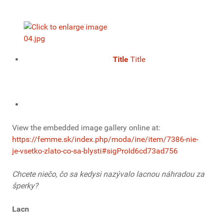
Title
Title
View the embedded image gallery online at:
https://femme.sk/index.php/moda/ine/item/7386-nie-
je-vsetko-zlato-co-sa-blysti#sigProId6cd73ad756
Chcete niečo, čo sa kedysi nazývalo lacnou náhradou za
šperky?
Lacn