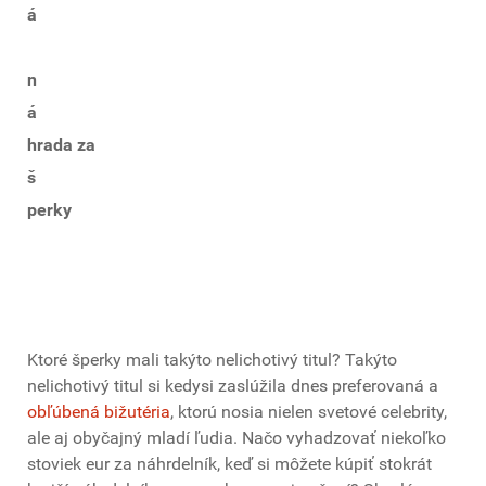
á
n
á
hrada za
š
perky
Ktoré šperky mali takýto nelichotivý titul? Takýto
nelichotivý titul si kedysi zaslúžila dnes preferovaná a
obľúbená bižutéria
, ktorú nosia nielen svetové celebrity,
ale aj obyčajný mladí ľudia. Načo vyhadzovať niekoľko
stoviek eur za náhrdelník, keď si môžete kúpiť stokrát