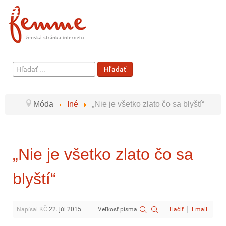
Hľadať
Hľadať
...
Móda
Iné
„Nie je všetko zlato čo sa blyští“
„Nie je všetko zlato čo sa
blyští“
Napísal KČ
22. júl 2015
Veľkosť písma
Tlačiť
Email