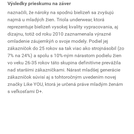
Výsledky prieskumu na záver
naznačili, že nároky na spodnú bielizeň sa zvyšujú
najmä u mladých žien. Triola underwear, ktorá
reprezentuje bielizeň vysokej kvality vypracovania, aj
dizajnu, totiž od roku 2010 zaznamenala výrazné
omladenie záujemkýň o svoje modely. Podiel jej
zákazníčok do 25 rokov sa tak viac ako strojnásobil (zo
7% na 24%) a spolu s 10%-ným nárastom podielu žien
vo veku 26-35 rokov táto skupina definitívne prevážila
nad staršími zákazníčkami. Nárast mladšej generácie
zákazníčok súvisí aj s tohtoročným uvedením novej
značky Like YOU, ktorá je určená práve mladým ženám
s veľkosťami D+.