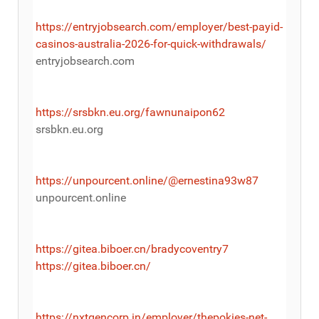
https://entryjobsearch.com/employer/best-payid-
casinos-australia-2026-for-quick-withdrawals/
entryjobsearch.com
https://srsbkn.eu.org/fawnunaipon62
srsbkn.eu.org
https://unpourcent.online/@ernestina93w87
unpourcent.online
https://gitea.biboer.cn/bradycoventry7
https://gitea.biboer.cn/
https://nxtgencorp.in/employer/thepokies-net-