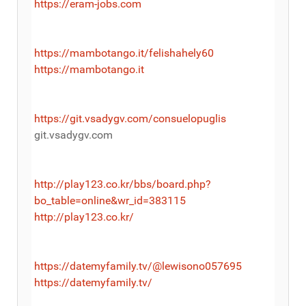
https://eram-jobs.com
https://mambotango.it/felishahely60
https://mambotango.it
https://git.vsadygv.com/consuelopuglis
git.vsadygv.com
http://play123.co.kr/bbs/board.php?
bo_table=online&wr_id=383115
http://play123.co.kr/
https://datemyfamily.tv/@lewisono057695
https://datemyfamily.tv/