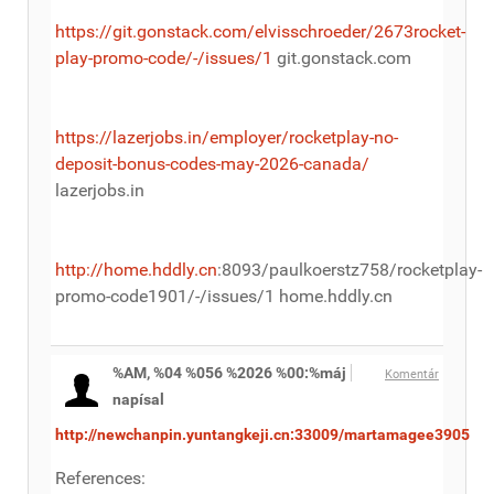
https://git.gonstack.com/elvisschroeder/2673rocket-
play-promo-code/-/issues/1
git.gonstack.com
https://lazerjobs.in/employer/rocketplay-no-
deposit-bonus-codes-may-2026-canada/
lazerjobs.in
http://home.hddly.cn
:8093/paulkoerstz758/rocketplay-
promo-code1901/-/issues/1 home.hddly.cn
%AM, %04 %056 %2026 %00:%máj
Komentár
napísal
http://newchanpin.yuntangkeji.cn:33009/martamagee3905
References: