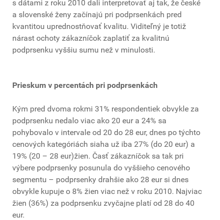
s dátami z roku 2010 dali interpretovať aj tak, že české
a slovenské ženy začínajú pri podprsenkách pred
kvantitou uprednostňovať kvalitu. Viditeľný je totiž
nárast ochoty zákazníčok zaplatiť za kvalitnú
podprsenku vyššiu sumu než v minulosti.
Prieskum v percentách pri podprsenkách
Kým pred dvoma rokmi 31% respondentiek obvykle za
podprsenku nedalo viac ako 20 eur a 24% sa
pohybovalo v intervale od 20 do 28 eur, dnes po týchto
cenových kategóriách siaha už iba 27% (do 20 eur) a
19% (20 – 28 eur)žien. Časť zákazníčok sa tak pri
výbere podprsenky posunula do vyššieho cenového
segmentu – podprsenky drahšie ako 28 eur si dnes
obvykle kupuje o 8% žien viac než v roku 2010. Najviac
žien (36%) za podprsenku zvyčajne platí od 28 do 40
eur.