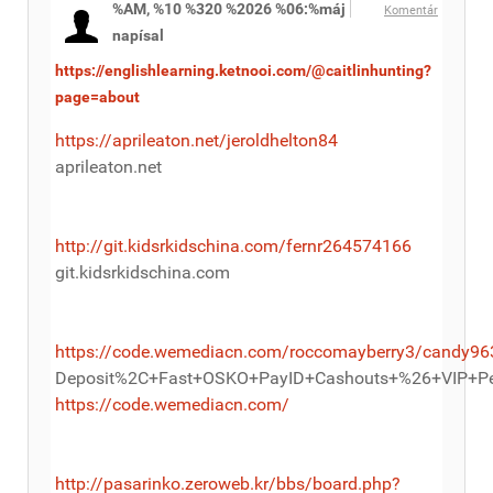
%AM, %10 %320 %2026 %06:%máj
Komentár
napísal
https://englishlearning.ketnooi.com/@caitlinhunting?
page=about
https://aprileaton.net/jeroldhelton84
aprileaton.net
http://git.kidsrkidschina.com/fernr264574166
git.kidsrkidschina.com
https://code.wemediacn.com/roccomayberry3/candy96
Deposit%2C+Fast+OSKO+PayID+Cashouts+%26+VIP+Pe
https://code.wemediacn.com/
http://pasarinko.zeroweb.kr/bbs/board.php?