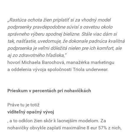
„Rastúca ochota žien priplatiť si za vhodný model
podprsenky pravdepodobne súvisí s osvetou okolo
správneho výberu spodnej bielizne. Stále viac dám si
tak, našťastie, uvedomuje, že dokonale padnúca kvalitná
podprsenka je veľmi dôležitá nielen pre ich komfort, ale
aj zo zdravotného hľadiska,“
hovorí Michaela Barochová, manažérka marketingu
a oddelenia vývoja spoločnosti Triola underwear.
Prieskum v percentách pri nohavičkách
Práve tu je totiž
viditeľný opačný vývoj
, a to odklon žien skôr k lacnejším modelom. Za
nohavičky obvykle zaplatí maximálne 8 eur 57% z nich,