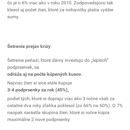
čo je o 6% viac ako v roku 2010. Zodpovedajúco tak
klesol aj počet žien, ktoré za nohavičky platia vyššie
sumy.
Šetrenie prejav krízy
Šetrenie peňazí, ktoré dámy investujú do „lepších“
podprseniek, sa
odráža aj na počte kúpených kusov.
Najviac žien si síce stále kupuje
3-4 podprsenky za rok (45%),
podiel tých, ktoré si doprajú viac ako 3 ročne však za
ostatné dva roky zľahka poklesol (zo 66% na 60%). O 7%
naopak narástla skupina žien, ktoré si ročne kúpia
maximálne 2 nové podprsenky.