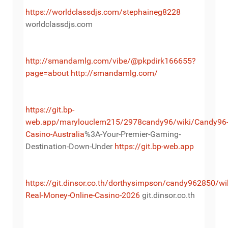
https://worldclassdjs.com/stephaineg8228
worldclassdjs.com
http://smandamlg.com/vibe/@pkpdirk166655?
page=about
http://smandamlg.com/
https://git.bp-
web.app/marylouclem215/2978candy96/wiki/Candy96
Casino-Australia
%3A-Your-Premier-Gaming-
Destination-Down-Under
https://git.bp-web.app
https://git.dinsor.co.th/dorthysimpson/candy962850/wi
Real-Money-Online-Casino-2026
git.dinsor.co.th