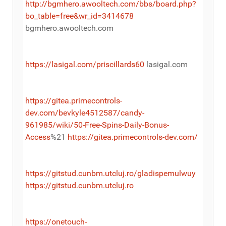
http://bgmhero.awooltech.com/bbs/board.php?
bo_table=free&wr_id=3414678
bgmhero.awooltech.com
https://lasigal.com/priscillards60
lasigal.com
https://gitea.primecontrols-
dev.com/bevkyle4512587/candy-
961985/wiki/50-Free-Spins-Daily-Bonus-
Access
%21
https://gitea.primecontrols-dev.com/
https://gitstud.cunbm.utcluj.ro/gladispemulwuy
https://gitstud.cunbm.utcluj.ro
https://onetouch-