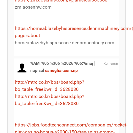
zm.aosenhw.com
https://homeablazebyhispresence.dennmachinery.com/
page=about
homeablazebyhispresence.dennmachinery.com
%AM, %05 %306 %2026 %06:%máj
Komentár
napísal
sanoghar.com.np
http://mtrc.co.kr/bbs/board.php?
bo_table=free&wr_id=3628030
http://mtrc.co.kr/bbs/board.php?
bo_table=free&wr_id=3628030
https://jobs.foodtechconnect.com/companies/rocket-
play-casino-bonus-a2000-150-free-spins-promo-