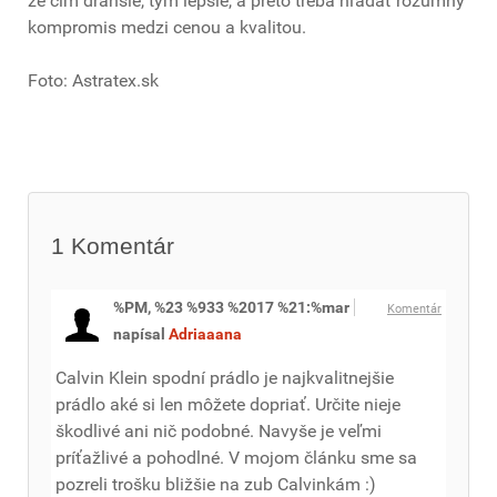
že čím drahšie, tým lepšie, a preto treba hľadať rozumný
kompromis medzi cenou a kvalitou.
Foto: Astratex.sk
1
Komentár
%PM, %23 %933 %2017 %21:%mar
Komentár
napísal
Adriaaana
Calvin Klein spodní prádlo je najkvalitnejšie
prádlo aké si len môžete dopriať. Určite nieje
škodlivé ani nič podobné. Navyše je veľmi
príťažlivé a pohodlné. V mojom článku sme sa
pozreli trošku bližšie na zub Calvinkám :)