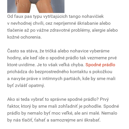
Od faux pas typu vytŕčajúcich tango nohavičiek
v nevhodnej chvíli, cez nepríjemné škriabanie alebo
tlačenie až po vážne zdravotné problémy, alergie alebo
kožné ochorenia.
Často sa stáva, že tričká alebo nohavice vyberáme
hodiny, ale keď ide o spodné prádlo tak vezmeme prvé
ktoré uvidíme. Je to však veľká chyba.
Spodné prádlo
prichádza do bezprostredného kontaktu s pokožkou
a navyše práve v intímnych partiách, kde by sme mali
byť zvlášť opatrný.
Ako si teda vybrať to správne spodné prádlo? Prvý
faktor, ktorý by sme mali zohľadniť je pohodlie. Spodné
prádlo by nemalo byť moc veľké, ale ani malé. Nemalo
by nás tlačiť, ťahať a samozrejme ani škrabať.