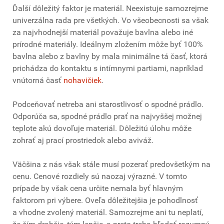
Ďalší dôležitý faktor je materiál. Neexistuje samozrejme
univerzálna rada pre všetkých. Vo všeobecnosti sa však
za najvhodnejší materiál považuje bavlna alebo iné
prírodné materiály. Ideálnym zložením môže byť 100%
bavlna alebo z bavlny by mala minimálne tá časť, ktorá
prichádza do kontaktu s intímnymi partiami, napríklad
vnútorná časť
nohavičiek
.
Podceňovať netreba ani starostlivosť o spodné prádlo.
Odporúča sa, spodné prádlo prať na najvyššej možnej
teplote akú dovoľuje materiál. Dôležitú úlohu môže
zohrať aj prací prostriedok alebo aviváž.
Väčšina z nás však stále musí pozerať predovšetkým na
cenu. Cenové rozdiely sú naozaj výrazné. V tomto
prípade by však cena určite nemala byť hlavným
faktorom pri výbere. Oveľa dôležitejšia je pohodlnosť
a vhodne zvolený materiál. Samozrejme ani tu neplatí,