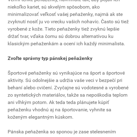
niekoľko kariet, sú skvelým spôsobom, ako
minimalizovať veľkosť vašej peňaženky, najmä ak ste
zvyknutí nosiť ju vo vrecku vašich nohavíc. Často sú tiež
vyrobené z kože. Tieto peňaženky tiež zvyknú lepšie
držať tvar, vďaka čomu sú dobrou alternatívou ku
klasickým peňaženkám a ocení ich každý minimalista.
Zvoľte správny typ pánskej peňaženky
Športové peňaženky sú vynikajúce na šport a športové
aktivity. Sú odolnejšie a udržia vaše veci v bezpečí pri
behaní alebo cvičení. Zvyčajne sú vodotesné a vyrobené
zo syntetických materiálov, takže sa nepoškodia teplom
ani vlhkým potom. Ak teda teda plánujete kúpiť
peňaženku vhodnú aj na športovanie, vyhnite sa
koženým elegantným kúskom.
Pánska peňaženka so sponou je zase stelesnením