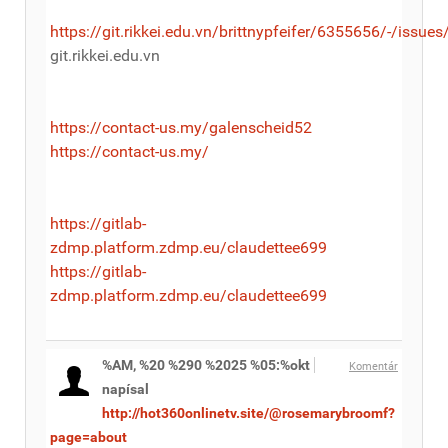
https://git.rikkei.edu.vn/brittnypfeifer/6355656/-/issues
git.rikkei.edu.vn
https://contact-us.my/galenscheid52
https://contact-us.my/
https://gitlab-
zdmp.platform.zdmp.eu/claudettee699
https://gitlab-
zdmp.platform.zdmp.eu/claudettee699
%AM, %20 %290 %2025 %05:%okt
Komentár
napísal
http://hot360onlinetv.site/@rosemarybroomf?
page=about