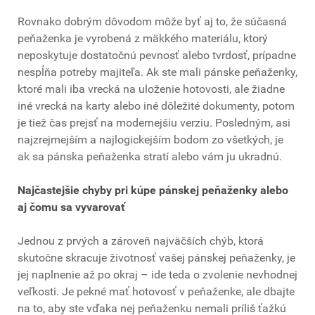
Rovnako dobrým dôvodom môže byť aj to, že súčasná
peňaženka je vyrobená z mäkkého materiálu, ktorý
neposkytuje dostatočnú pevnosť alebo tvrdosť, prípadne
nespĺňa potreby majiteľa. Ak ste mali pánske peňaženky,
ktoré mali iba vrecká na uloženie hotovosti, ale žiadne
iné vrecká na karty alebo iné dôležité dokumenty, potom
je tiež čas prejsť na modernejšiu verziu. Posledným, asi
najzrejmejším a najlogickejším bodom zo všetkých, je
ak sa pánska peňaženka stratí alebo vám ju ukradnú.
Najčastejšie chyby pri kúpe pánskej peňaženky alebo
aj čomu sa vyvarovať
Jednou z prvých a zároveň najväčších chýb, ktorá
skutočne skracuje životnosť vašej pánskej peňaženky, je
jej naplnenie až po okraj – ide teda o zvolenie nevhodnej
veľkosti. Je pekné mať hotovosť v peňaženke, ale dbajte
na to, aby ste vďaka nej peňaženku nemali príliš ťažkú