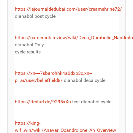
https://lejournaldedubai.com/user/creamshrine72/
dianabol post cycle
https://cameradb.review/wiki/Deca_Durabolin_Nandrol
dianabol Only
cycle results
https://xn----7sbarohhk4a0dxb3c.xn--
p1ai/user/belieffield8/
dianabol deca cycle
https://firsturl.de/9295xXu
test dianabol cycle
https://king-
wifi.win/wiki/Anavar_Oxandrolone_An_Overview