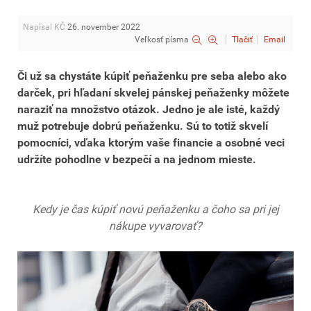
Napísal KČ
26. november 2022
Veľkosť písma
Tlačiť
Email
Či už sa chystáte kúpiť peňaženku pre seba alebo ako
darček, pri hľadaní skvelej pánskej peňaženky môžete
naraziť na množstvo otázok. Jedno je ale isté, každý
muž potrebuje dobrú peňaženku. Sú to totiž skvelí
pomocníci, vďaka ktorým vaše financie a osobné veci
udržíte pohodlne v bezpečí a na jednom mieste.
Kedy je č
as kúpiť novú peňaženku a čoho sa pri jej
nákupe vyvarovať
?