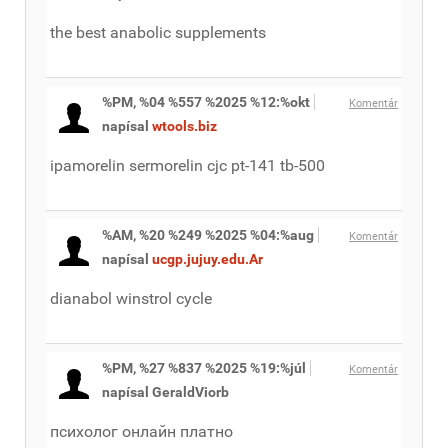
the best anabolic supplements
%PM, %04 %557 %2025 %12:%okt
Komentár
napísal
wtools.biz
ipamorelin sermorelin cjc pt-141 tb-500
%AM, %20 %249 %2025 %04:%aug
Komentár
napísal
ucgp.jujuy.edu.Ar
dianabol winstrol cycle
%PM, %27 %837 %2025 %19:%júl
Komentár
napísal GeraldViorb
психолог онлайн платно