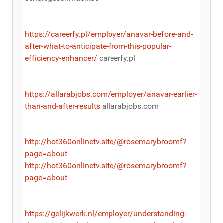
https://careerfy.pl/employer/anavar-before-and-
after-what-to-anticipate-from-this-popular-
efficiency-enhancer/
careerfy.pl
https://allarabjobs.com/employer/anavar-earlier-
than-and-after-results
allarabjobs.com
http://hot360onlinetv.site/@rosemarybroomf?
page=about
http://hot360onlinetv.site/@rosemarybroomf?
page=about
https://gelijkwerk.nl/employer/understanding-