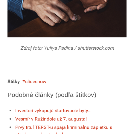
Zdroj foto: Yuliya Padina / shutterstock.com
Štítky
slideshow
Podobné články (podľa štítkov)
Investori vykupujú štartovacie byty...
Vesmír v Ružindole už 7. augusta!
Prvý titul TERST-u spája kriminálnu zápletku s