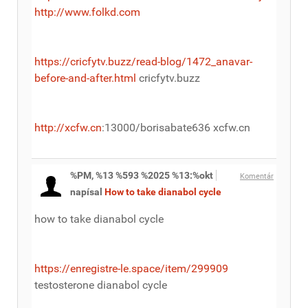
http://www.folkd.com
https://cricfytv.buzz/read-blog/1472_anavar-
before-and-after.html
cricfytv.buzz
http://xcfw.cn
:13000/borisabate636 xcfw.cn
%PM, %13 %593 %2025 %13:%okt
Komentár
napísal
How to take dianabol cycle
how to take dianabol cycle
https://enregistre-le.space/item/299909
testosterone dianabol cycle