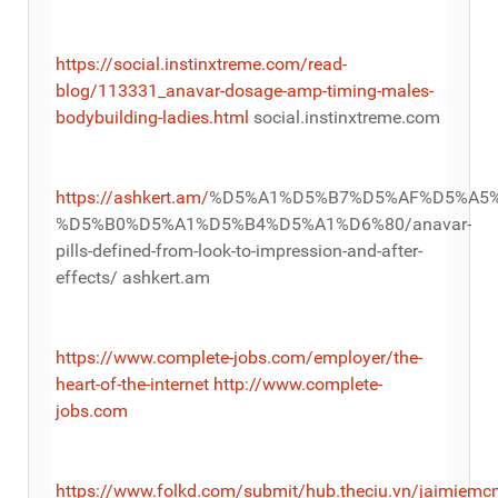
https://social.instinxtreme.com/read-
blog/113331_anavar-dosage-amp-timing-males-
bodybuilding-ladies.html
social.instinxtreme.com
https://ashkert.am/
%D5%A1%D5%B7%D5%AF%D5%A5%
%D5%B0%D5%A1%D5%B4%D5%A1%D6%80/anavar-
pills-defined-from-look-to-impression-and-after-
effects/ ashkert.am
https://www.complete-jobs.com/employer/the-
heart-of-the-internet
http://www.complete-
jobs.com
https://www.folkd.com/submit/hub.theciu.vn/jaimiem