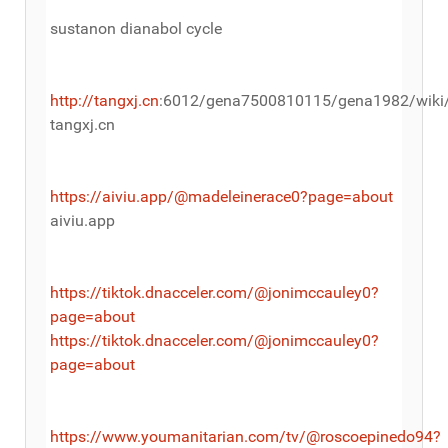
sustanon dianabol cycle
http://tangxj.cn
:6012/gena7500810115/gena1982/wiki
tangxj.cn
https://aiviu.app/@madeleinerace0?page=about
aiviu.app
https://tiktok.dnacceler.com/@jonimccauley0?
page=about
https://tiktok.dnacceler.com/@jonimccauley0?
page=about
https://www.youmanitarian.com/tv/@roscoepinedo94?