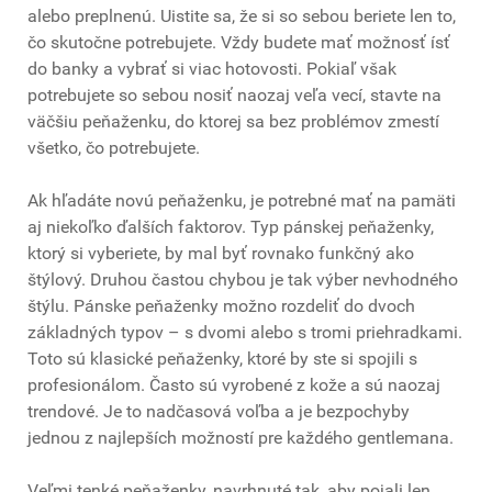
alebo preplnenú. Uistite sa, že si so sebou beriete len to,
čo skutočne potrebujete. Vždy budete mať možnosť ísť
do banky a vybrať si viac hotovosti. Pokiaľ však
potrebujete so sebou nosiť naozaj veľa vecí, stavte na
väčšiu peňaženku, do ktorej sa bez problémov zmestí
všetko, čo potrebujete.
Ak hľadáte novú peňaženku, je potrebné mať na pamäti
aj niekoľko ďalších faktorov. Typ pánskej peňaženky,
ktorý si vyberiete, by mal byť rovnako funkčný ako
štýlový. Druhou častou chybou je tak výber nevhodného
štýlu. Pánske peňaženky možno rozdeliť do dvoch
základných typov – s dvomi alebo s tromi priehradkami.
Toto sú klasické peňaženky, ktoré by ste si spojili s
profesionálom. Často sú vyrobené z kože a sú naozaj
trendové. Je to nadčasová voľba a je bezpochyby
jednou z najlepších možností pre každého gentlemana.
Veľmi tenké peňaženky, navrhnuté tak, aby pojali len