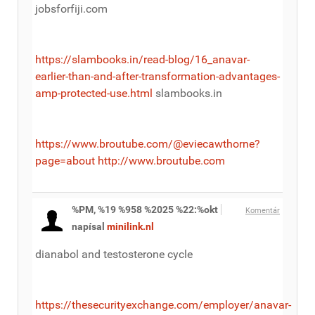
jobsforfiji.com
https://slambooks.in/read-blog/16_anavar-
earlier-than-and-after-transformation-advantages-
amp-protected-use.html
slambooks.in
https://www.broutube.com/@eviecawthorne?
page=about
http://www.broutube.com
%PM, %19 %958 %2025 %22:%okt
Komentár
napísal
minilink.nl
dianabol and testosterone cycle
https://thesecurityexchange.com/employer/anavar-