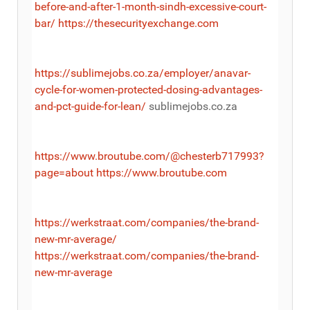
before-and-after-1-month-sindh-excessive-court-
bar/
https://thesecurityexchange.com
https://sublimejobs.co.za/employer/anavar-
cycle-for-women-protected-dosing-advantages-
and-pct-guide-for-lean/
sublimejobs.co.za
https://www.broutube.com/@chesterb717993?
page=about
https://www.broutube.com
https://werkstraat.com/companies/the-brand-
new-mr-average/
https://werkstraat.com/companies/the-brand-
new-mr-average