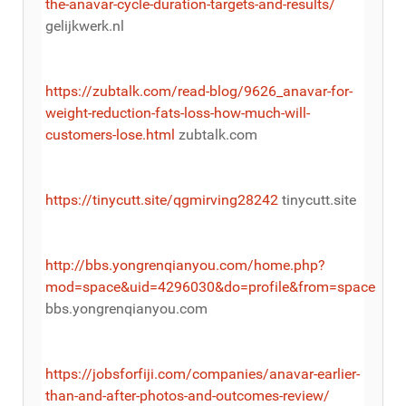
the-anavar-cycle-duration-targets-and-results/
gelijkwerk.nl
https://zubtalk.com/read-blog/9626_anavar-for-
weight-reduction-fats-loss-how-much-will-
customers-lose.html
zubtalk.com
https://tinycutt.site/qgmirving28242
tinycutt.site
http://bbs.yongrenqianyou.com/home.php?
mod=space&uid=4296030&do=profile&from=space
bbs.yongrenqianyou.com
https://jobsforfiji.com/companies/anavar-earlier-
than-and-after-photos-and-outcomes-review/