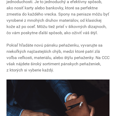
jednoduchosti. Je to jednoduchý a efektívny spôsob,
ako nosiť karty alebo bankovky, ktoré sa perfektne
zmestia do každého vrecka. Spony na peniaze môžu byť
vyrobené z mnohých druhov materiálov, od klasickej
kože až po oceľ. Môžu tiež prísť v šikovných dizajnoch,
čo vám poskytne ďalší spôsob, ako oživiť váš štýl.
Pokiaľ hľadáte novú pánsku peňaženku, vyvarujte sa
niekoľkých najčastejších chýb, medzi ktoré patrí zlá
voľba veľkosti, materiálu, alebo štýlu peňaženky. Na CCC
však nájdete široký sortiment pánskych peňaženiek,
z ktorých si vyberie každý.