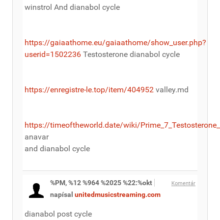
winstrol And dianabol cycle
https://gaiaathome.eu/gaiaathome/show_user.php?
userid=1502236
Testosterone dianabol cycle
https://enregistre-le.top/item/404952
valley.md
https://timeoftheworld.date/wiki/Prime_7_Testosteron
anavar
and dianabol cycle
%PM, %12 %964 %2025 %22:%okt
Komentár
napísal
unitedmusicstreaming.com
dianabol post cycle