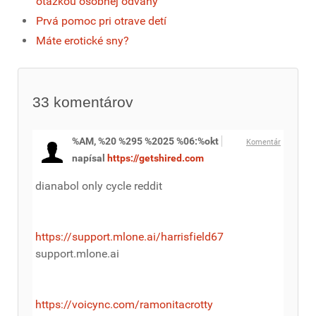
otázkou osobnej odvahy
Prvá pomoc pri otrave detí
Máte erotické sny?
33
komentárov
%AM, %20 %295 %2025 %06:%okt
Komentár
napísal
https://getshired.com
dianabol only cycle reddit
https://support.mlone.ai/harrisfield67
support.mlone.ai
https://voicync.com/ramonitacrotty