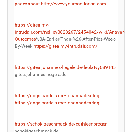
page=about
http://www.youmanitarian.com
https://gitea.my-
intrudair.com/nelliey3828267/2454042/wiki/Anavar-
Outcomes
%3A-Earlier-Than-%26-After-Pics-Week-
By-Week
https://gitea.my-intrudair.com/
https://gitea.johannes-hegele.de/leolatvy689145
gitea.johannes-hegele.de
https://gogs.bardels.me/johannadearing
https://gogs.bardels.me/johannadearing
https://schokigeschmack.de/cathleenbroger
schokigeschmack.de