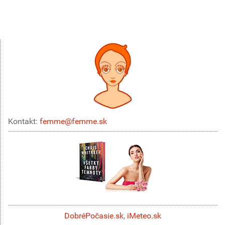
Kontakt:
femme@femme.sk
DobréPočasie.sk
,
iMeteo.sk