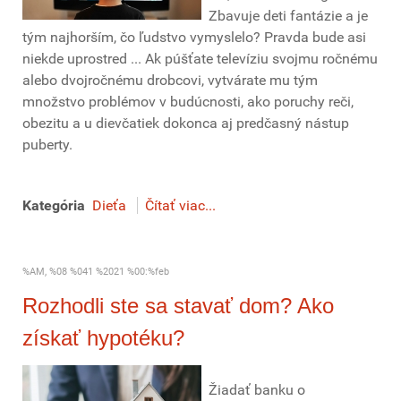
Zbavuje deti fantázie a je
tým najhorším, čo ľudstvo vymyslelo? Pravda bude asi
niekde uprostred ... Ak púšťate televíziu svojmu ročnému
alebo dvojročnému drobcovi, vytvárate mu tým
množstvo problémov v budúcnosti, ako poruchy reči,
obezitu a u dievčatiek dokonca aj predčasný nástup
puberty.
Kategória
Dieťa
Čítať viac...
%AM, %08 %041 %2021 %00:%feb
Rozhodli ste sa stavať dom? Ako
získať hypotéku?
Žiadať banku o