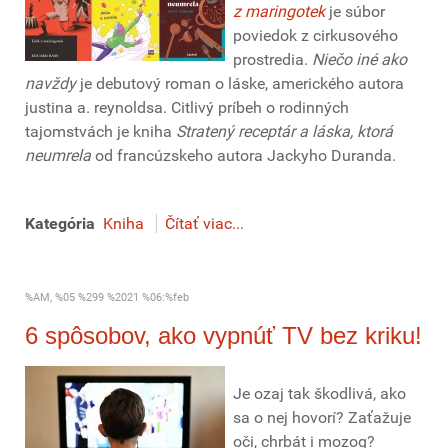
z maringotek
je súbor
poviedok z cirkusového
prostredia.
Niečo iné ako
navždy
je debutový roman o láske, amerického autora
justina a. reynoldsa. Citlivý príbeh o rodinných
tajomstvách je kniha
Stratený receptár a láska, ktorá
neumrela
od francúzskeho autora Jackyho Duranda.
Kategória
Kniha
Čítať viac...
%AM, %05 %299 %2021 %06:%feb
6 spôsobov, ako vypnúť TV bez kriku!
Je ozaj tak škodlivá, ako
sa o nej hovorí? Zaťažuje
oči, chrbát i mozog?