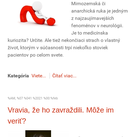
Mimozemská či
anarchická ruka je jedným
z najzaujímavejších
fenoménov v neurológii.
Je to medicínska
kuriozita? Určite. Ale tiež nekončiaci strach o vlastný
život, ktorým v súčasnosti trpí niekoľko stoviek
pacientov po celom svete.
Kategória
Viete...
Čítať viac...
%AM, %07 %041 %2021 %00:%feb
Vravia, že ho zavraždili. Môže im
veriť?