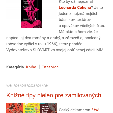
Kto by už nepoznal
Leonarda Cohena
? Je to
jeden z najznámejších
básnikov, textárov
a spevákov všetkých čias.
Málokto o ňom vie, že
napísal aj dva romány a druhý, a zároveň aj posledný
(pôvodne vyšiel v roku 1966), teraz prináša
Vydavateľstvo SLOVART vo svojej obľúbenej edícii MM.
Kategória
Kniha
Čítať viac...
%AM, %06 %041 %2021 %00:%feb
Knižné tipy nielen pre zamilovaných
Český dekameron
Lidé