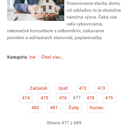
financovanie stavby domu
od základov, to je skutočne
náročná výzva. Čaká vás
veľa vybavovania,
nekonečné konzultácie s odborníkmi, získavanie
povolení a súhlasných stanovísk, papierovačky.
Kategória
Iné
Čítať viac...
Začiatok
Späť
472
473
477
474
475
476
478
479
480
481
Ďalej
Koniec
Strana 477 z 689