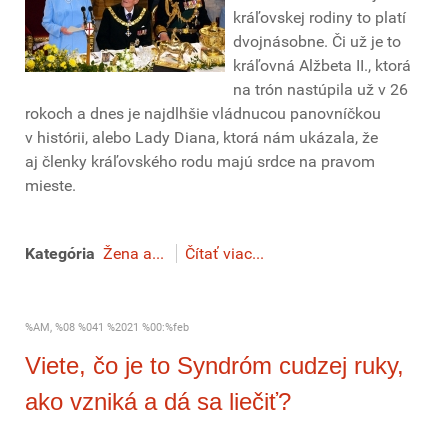
kráľovskej rodiny to platí
dvojnásobne. Či už je to
kráľovná Alžbeta II., ktorá
na trón nastúpila už v 26
rokoch a dnes je najdlhšie vládnucou panovníčkou
v histórii, alebo Lady Diana, ktorá nám ukázala, že
aj členky kráľovského rodu majú srdce na pravom
mieste.
Kategória
Žena a...
Čítať viac...
%AM, %08 %041 %2021 %00:%feb
Viete, čo je to Syndróm cudzej ruky,
ako vzniká a dá sa liečiť?