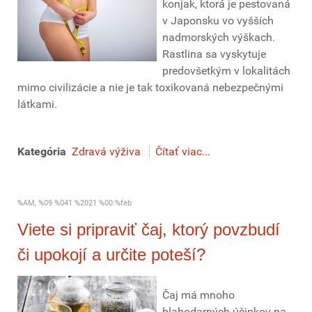
konjak, ktorá je pestovaná
v Japonsku vo vyšších
nadmorských výškach.
Rastlina sa vyskytuje
predovšetkým v lokalitách
mimo civilizácie a nie je tak toxikovaná nebezpečnými
látkami.
Kategória
Zdravá výživa
Čítať viac...
%AM, %09 %041 %2021 %00:%feb
Viete si pripraviť čaj, ktorý povzbudí
či upokojí a určite poteší?
Čaj má mnoho
blahodarných účinkov na