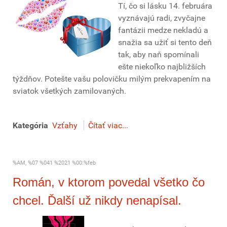
Tí, čo si lásku 14. februára
vyznávajú radi, zvyčajne
fantázii medze nekladú a
snažia sa užiť si tento deň
tak, aby naň spomínali
ešte niekoľko najbližších
týždňov. Potešte vašu polovičku milým prekvapením na
sviatok všetkých zamilovaných.
Kategória
Vzťahy
Čítať viac...
%AM, %07 %041 %2021 %00:%feb
Román, v ktorom povedal všetko čo
chcel. Ďalší už nikdy nenapísal.