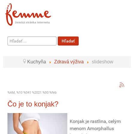
Hľadať
Hľadať
...
Kuchyňa
Zdravá výživa
slideshow
%AM, %10 %041 %2021 %00:%feb
Čo je to konjak?
Konjak je rastlina, celým
menom Amorphallus