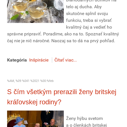
telo aj ducha. Aby
skutočne splnil svoju
funkciu, treba si vybrať
kvalitný čaj a vedieť ho
správne pripraviť. Poradíme, ako na to. Spoznať kvalitný
čaj nie je nič náročné. Naozaj sa to dá na prvý pohľad.
Kategória
Inšpirácie
Čítať viac...
%AM, %09 %041 %2021 %00:%feb
S čím všetkým prerazili ženy britskej
kráľovskej rodiny?
Ženy hýbu svetom
a o členkách britskej