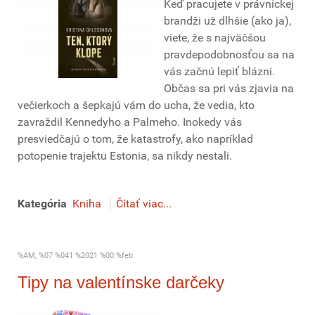
Keď pracujete v právnickej
brandži už dlhšie (ako ja),
viete, že s najväčšou
pravdepodobnosťou sa na
vás začnú lepiť blázni.
Občas sa pri vás zjavia na
večierkoch a šepkajú vám do ucha, že vedia, kto
zavraždil Kennedyho a Palmeho. Inokedy vás
presviedčajú o tom, že katastrofy, ako napríklad
potopenie trajektu Estonia, sa nikdy nestali.
Kategória
Kniha
Čítať viac...
%AM, %07 %041 %2021 %00:%feb
Tipy na valentínske darčeky