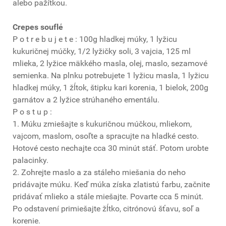
alebo pažítkou.
Crepes souflé
P o t r e b u j e t e : 100g hladkej múky, 1 lyžicu
kukuričnej múčky, 1/2 lyžičky soli, 3 vajcia, 125 ml
mlieka, 2 lyžice mäkkého masla, olej, maslo, sezamové
semienka. Na plnku potrebujete 1 lyžicu masla, 1 lyžicu
hladkej múky, 1 žĺtok, štipku kari korenia, 1 bielok, 200g
garnátov a 2 lyžice strúhaného ementálu.
P o s t u p :
1. Múku zmiešajte s kukuričnou múčkou, mliekom,
vajcom, maslom, osoľte a spracujte na hladké cesto.
Hotové cesto nechajte cca 30 minút stáť. Potom urobte
palacinky.
2. Zohrejte maslo a za stáleho miešania do neho
pridávajte múku. Keď múka získa zlatistú farbu, začnite
pridávať mlieko a stále miešajte. Povarte cca 5 minút.
Po odstavení primiešajte žĺtko, citrónovú šťavu, soľ a
korenie.