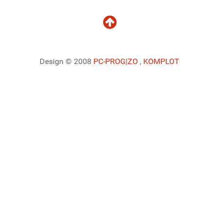
Design © 2008
PC-PROG
|ZO
,
KOMPLOT
Ladiaca konzola systému Joomla!