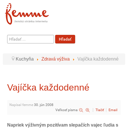
Hľadať
Hľadať
...
Kuchyňa
Zdravá výživa
Vajíčka každodenné
Vajíčka každodenné
Napísal femme
30. jún 2008
Veľkosť písma
Tlačiť
Email
Napriek výživným pozitívam slepačích vajec ľudia s