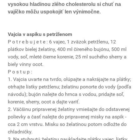
vysokou hladinou zlého cholesterolu si chuť na
vajíčko môžu uspokojiť len výnimočne.
Vajcia v aspiku s petržlenom
P o t r e b u j e t e : 6 vajec, 1 zväzok petržlenu, 12
plátkov bielej želatíny, 400 ml číreného bujónu, 500 ml
vody, soľ, mleté čierne korenie, 25 ml suchého sherry a
biely vínny ocot.
P o s t u p :
1. Vajcia uvarte na tvrdo, olúpajte a nakrájajte na plátky;
otrhajte lístky petržlenu; želatínu ponorte do vody (podľa
návodu); bujón nalejte do hrnca s vodou, pridajte soľ,
korenie, sherry, ocot a dajte variť.
2. Väčšinu pripravenej želatíny vmiešajte do odstavenej
polievky a časť nalejte do pripravenej misky na aspik -
cca 2 cm vrstvu. Misku so želatínou potom odložte do
chladničky.
3. Na stuhnutú želatínu naukladajte plátky vajec, lístky