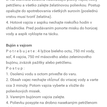
petržlenu a všetko zalejte želatínovou polievkou. Postup
opakujte do spotrebovania všetkých surovín (poslednú
vrstvu musí tvoriť želatína).
4. Hotové vajcia v aspiku nechajte niekoľko hodín v
chladničke. Pred podávaním ponorte misku do horúcej
vody a aspik vyklopte na tácku.
Bujón s vajcom
P o t r e b u j e t e : 4 lyžice bieleho octu, 750 ml vody,
soľ, 4 vajcia, 750 ml mäsového alebo zeleninového
bujónu, zväzok pažítky alebo petržlenu.
P o s t u p :
1. Osolenú vodu s octom priveďte do varu.
2. Obsah vajec nechajte vkĺznuť do vriacej vody a varte
cca 3 minúty. Potom vajcia vyberte a vložte do
polievkových misiek.
3. Vareným bujónom vajcia zalejte.
4. Polievku posypte na drobno nasekaným petržlenom