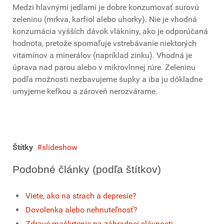
Medzi hlavnými jedlami je dobre konzumovať surovú
zeleninu (mrkva, karfiol alebo uhorky). Nie je vhodná
konzumácia vyšších dávok vlákniny, ako je odporúčaná
hodnota, pretože spomaľuje vstrebávanie niektorých
vitamínov a minerálov (napríklad zinku). Vhodná je
úprava nad parou alebo v mikrovlnnej rúre. Zeleninu
podľa možnosti nezbavujeme šupky a iba ju dôkladne
umyjeme kefkou a zároveň nerozvárame.
Štítky
slideshow
Podobné články (podľa štítkov)
Viete, ako na strach a depresie?
Dovolenka alebo nehnuteľnosť?
Zdravé maškrtenie na záhradnej slávnosti