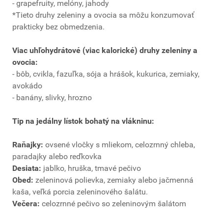
- grapefruity, melóny, jahody
*Tieto druhy zeleniny a ovocia sa môžu konzumovať
prakticky bez obmedzenia.
Viac uhľohydrátové (viac kalorické) druhy zeleniny a
ovocia:
- bôb, cvikla, fazuľka, sója a hrášok, kukurica, zemiaky,
avokádo
- banány, slivky, hrozno
Tip na jedálny lístok bohatý na vlákninu:
Raňajky:
ovsené vločky s mliekom, celozrnný chleba,
paradajky alebo reďkovka
Desiata:
jablko, hruška, tmavé pečivo
Obed:
zeleninová polievka, zemiaky alebo jačmenná
kaša, veľká porcia zeleninového šalátu.
Večera:
celozrnné pečivo so zeleninovým šalátom