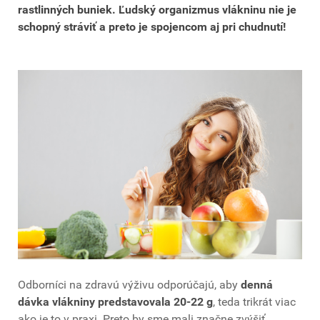
rastlinných buniek. Ľudský organizmus vlákninu nie je
schopný stráviť a preto je spojencom aj pri chudnutí!
Odborníci na zdravú výživu odporúčajú, aby
denná
dávka vlákniny predstavovala 20-22 g
, teda trikrát viac
ako je to v praxi. Preto by sme mali značne zvýšiť