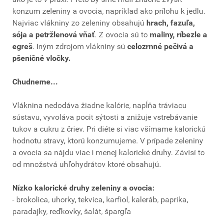
konzum zeleniny a ovocia, napríklad ako prílohu k jedlu.
Najviac vlákniny zo zeleniny obsahujú
hrach, fazuľa,
sója a petržlenová vňať
. Z ovocia sú to
maliny, ríbezle a
egreš
. Iným zdrojom vlákniny sú
celozrnné pečivá a
pšeničné vločky.
Chudneme...
Vláknina nedodáva žiadne kalórie, napĺňa tráviacu
sústavu, vyvoláva pocit sýtosti a znižuje vstrebávanie
tukov a cukru z čriev. Pri diéte si viac všímame kalorickú
hodnotu stravy, ktorú konzumujeme. V prípade zeleniny
a ovocia sa nájdu viac i menej kalorické druhy. Závisí to
od množstvá uhľohydrátov ktoré obsahujú.
Nízko kalorické druhy zeleniny a ovocia:
- brokolica, uhorky, tekvica, karfiol, kaleráb, paprika,
paradajky, reďkovky, šalát, špargľa