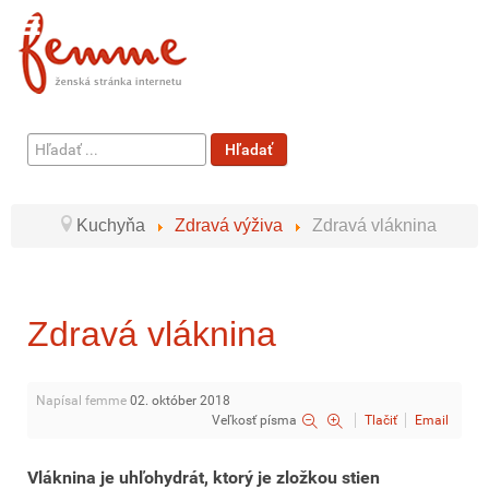
Hľadať
Hľadať
...
Kuchyňa
Zdravá výživa
Zdravá vláknina
Zdravá vláknina
Napísal femme
02. október 2018
Veľkosť písma
Tlačiť
Email
Vláknina je uhľohydrát, ktorý je zložkou stien