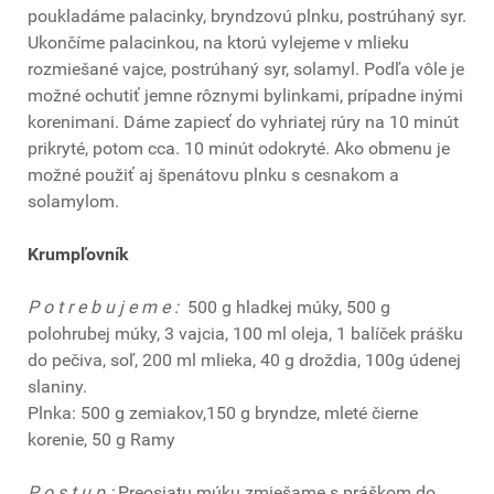
poukladáme palacinky, bryndzovú plnku, postrúhaný syr.
Ukončíme palacinkou, na ktorú vylejeme v mlieku
rozmiešané vajce, postrúhaný syr, solamyl. Podľa vôle je
možné ochutiť jemne rôznymi bylinkami, prípadne inými
korenimani. Dáme zapiecť do vyhriatej rúry na 10 minút
prikryté, potom cca. 10 minút odokryté. Ako obmenu je
možné použiť aj špenátovu plnku s cesnakom a
solamylom.
Krumpľovník
P o t r e b u j e m e :
500 g hladkej múky, 500 g
polohrubej múky, 3 vajcia, 100 ml oleja, 1 balíček prášku
do pečiva, soľ, 200 ml mlieka, 40 g droždia, 100g údenej
slaniny.
Plnka: 500 g zemiakov,150 g bryndze, mleté čierne
korenie, 50 g Ramy
P o s t u p :
Preosiatu múku zmiešame s práškom do