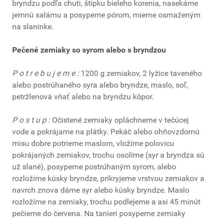
bryndzu podľa chuti, štipku bieleho korenia, nasekáme
jemnú salámu a posypeme pórom, mierne osmaženým
na slaninke.
Pečené zemiaky so syrom alebo s bryndzou
P o t r e b u j e m e :
1200 g zemiakov, 2 lyžice taveného
alebo postrúhaného syra alebo bryndze, maslo, soľ,
petržlenová vňať alebo na bryndzu kôpor.
P o s t u p :
Očistené zemiaky opláchneme v tečúcej
vode a pokrájame na plátky. Pekáč alebo ohňovzdornú
misu dobre potrieme maslom, vložíme polovicu
pokrájaných zemiakov, trochu osolíme (syr a bryndza sú
už slané), posypeme postrúhaným syrom, alebo
rozložíme kúsky bryndze, prikryjeme vrstvou zemiakov a
navrch znova dáme syr alebo kúsky bryndze. Maslo
rozložíme na zemiaky, trochu podlejeme a asi 45 minút
pečieme do červena. Na tanieri posypeme zemiaky