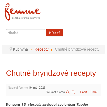
Hľadať
Hľadať
...
Kuchyňa
Recepty
Chutné bryndzové recepty
Chutné bryndzové recepty
Napísal femme
19. máj 2023
Veľkosť písma
Tlačiť
Email
Koncom
19. storočia z
aviedol zvolenčan
Teodor