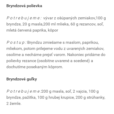
Bryndzová polievka
P o t r e b u j e m e :
vývar z ošúpaných zemiakov,100 g
bryndze, 20 g masla,200 ml mlieka, 60 g rezancov, soľ,
mletá červená paprika, kôpor
P o s t u p :
Bryndzu zmiešame s maslom, paprikou,
mliekom, potom prilejeme vodu z uvarených zemiakov,
osolíme a necháme prejsť varom. Nakoniec pridáme do
polievky rezance (osobitne uvarené a scedené) a
dochutíme posekaným kôprom.
Bryndzové guľky
P o t r e b u j e m e :
200 g masla, soľ, 2 vajcia, 100 g
bryndze, pažítka, 100 g hrubej krupice, 200 g strúhanky,
2 žemle.