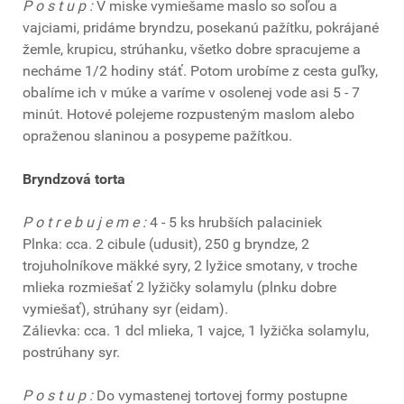
P o s t u p :
V miske vymiešame maslo so soľou a
vajciami, pridáme bryndzu, posekanú pažítku, pokrájané
žemle, krupicu, strúhanku, všetko dobre spracujeme a
necháme 1/2 hodiny stáť. Potom urobíme z cesta guľky,
obalíme ich v múke a varíme v osolenej vode asi 5 - 7
minút. Hotové polejeme rozpusteným maslom alebo
opraženou slaninou a posypeme pažítkou.
Bryndzová torta
P o t r e b u j e m e :
4 - 5 ks hrubších palaciniek
Plnka: cca. 2 cibule (udusit), 250 g bryndze, 2
trojuholníkove mäkké syry, 2 lyžice smotany, v troche
mlieka rozmiešať 2 lyžičky solamylu (plnku dobre
vymiešať), strúhany syr (eidam).
Zálievka: cca. 1 dcl mlieka, 1 vajce, 1 lyžička solamylu,
postrúhany syr.
P o s t u p :
Do vymastenej tortovej formy postupne