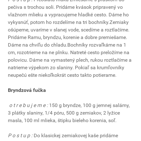
pečiva s trochou soli. Pridáme kvások pripravený vo
vlažnom mlieku a vypracujeme hladké cesto. Dáme ho
vykysnúť, potom ho rozdelíme na tri bochníky.Zemiaky
ošúpeme, uvaríme v slanej vode, scedíme a roztlačíme.
Pridáme Ramu, bryndzu, korenie a dobre premiešame.
Dáme na chvíľu do chladu.Bochníky rozvaľkáme na 1
cm, rozotrieme na ne plnku. Natreté cesto preložíme na
polovicu. Dáme na vymastený plech, rukou roztlačíme a
natrieme výpekom zo slaniny. Pokiaľ sa krumľovníky
neupečú ešte niekoľkokrát cesto takto potierame.
Bryndzová fučka
o t r e b u j e m e :
150 g bryndze, 100 g jemnej salámy,
3 plátky slaniny, 1/4 póru, 500 g zemiakov, 2 lyžice
masla, 100 ml mlieka, štipku bieleho korenia, soľ.
P o s t u p :
Do klasickej zemiakovej kaše pridáme