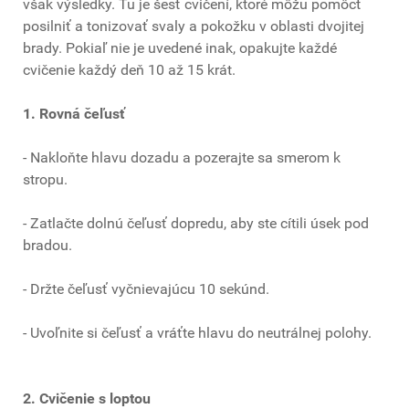
však výsledky. Tu je šesť cvičení, ktoré môžu pomôcť
posilniť a tonizovať svaly a pokožku v oblasti dvojitej
brady. Pokiaľ nie je uvedené inak, opakujte každé
cvičenie každý deň 10 až 15 krát.
1. Rovná čeľusť
- Nakloňte hlavu dozadu a pozerajte sa smerom k
stropu.
- Zatlačte dolnú čeľusť dopredu, aby ste cítili úsek pod
bradou.
- Držte čeľusť vyčnievajúcu 10 sekúnd.
- Uvoľnite si čeľusť a vráťte hlavu do neutrálnej polohy.
2. Cvičenie s loptou