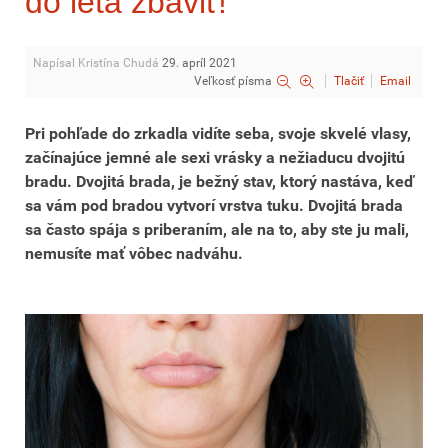
do leta zbaviť!
Napísal Kristína Chudá
29. apríl 2021
Veľkosť písma
Tlačiť
Email
Pri pohľade do zrkadla vidíte seba, svoje skvelé vlasy,
začínajúce jemné ale sexi vrásky a nežiaducu dvojitú
bradu. Dvojitá brada, je bežný stav, ktorý nastáva, keď
sa vám pod bradou vytvorí vrstva tuku. Dvojitá brada
sa často spája s priberaním, ale na to, aby ste ju mali,
nemusíte mať vôbec nadváhu.