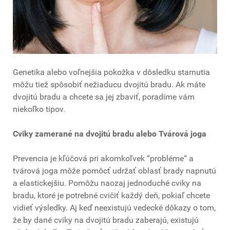
Genetika alebo voľnejšia pokožka v dôsledku starnutia
môžu tiež spôsobiť nežiaducu dvojitú bradu. Ak máte
dvojitú bradu a chcete sa jej zbaviť, poradíme vám
niekoľko tipov.
Cviky zamerané na dvojitú bradu alebo Tvárová joga
Prevencia je kľúčová pri akomkoľvek “probléme“ a
tvárová joga môže pomôcť udržať oblasť brady napnutú
a elastickejšiu. Pomôžu naozaj jednoduché cviky na
bradu, ktoré je potrebné cvičiť každý deň, pokiaľ chcete
vidieť výsledky. Aj keď neexistujú vedecké dôkazy o tom,
že by dané cviky na dvojitú bradu zaberajú, existujú