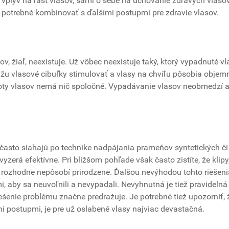
 vplyv na rast vlasov, sami o sebe na uchovanie zdravých vlaso
o potrebné kombinovať s ďalšími postupmi pre zdravie vlasov.
 žiaľ, neexistuje. Už vôbec neexistuje taký, ktorý vypadnuté vl
ážu vlasové cibuľky stimulovať a vlasy na chvíľu pôsobia objemn
stoty vlasov nemá nič spoločné. Vypadávanie vlasov neobmedzí a
h, často siahajú po technike nadpájania prameňov syntetických či
yzerá efektívne. Pri bližšom pohľade však často zistíte, že klipy
o rozhodne nepôsobí prirodzene. Ďalšou nevýhodou tohto riešeni
i, aby sa neuvoľnili a nevypadali. Nevyhnutná je tiež pravidelná
iešenie problému značne predražuje. Je potrebné tiež upozorniť, 
i postupmi, je pre už oslabené vlasy najviac devastačná.