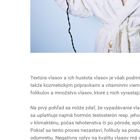
Textúra vlasov a ich hustota vlasov je však podm
takže kozmetickým prípravkami a vitamínmi vieme o
folikulov a množstvo vlasov, ktoré z nich vyrastaj
Na prvý pohľad sa môže zdať, že vypadávanie vla
sa uplatňuje najmä hormón testosterón resp. jeho
v klimaktériu, počas tehotenstva či po pôrode, spô
Pokiaľ sa tento proces nezastaví, folikuly sa post
odumretiu. Negatívny vplyv na kvalitu vlasov má a