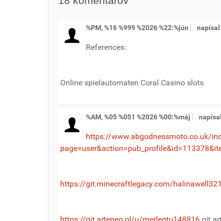
18
komentárov
%PM, %16 %999 %2026 %22:%jún
napísa
References:
Online spielautomaten Coral Casino slots
%AM, %05 %051 %2026 %00:%máj
napísa
https://www.abgodnessmoto.co.uk/in
page=user&action=pub_profile&id=113378&it
https://git.minecraftlegacy.com/halinawell32
https://git.arteneo.pl/u/merlegtu148816
git.ar