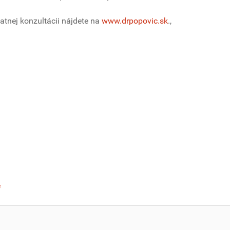
latnej konzultácii nájdete na
www.drpopovic.sk
.,
e