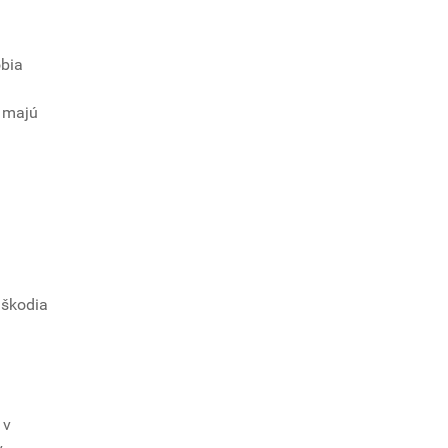
obia
e majú
 škodia
 v