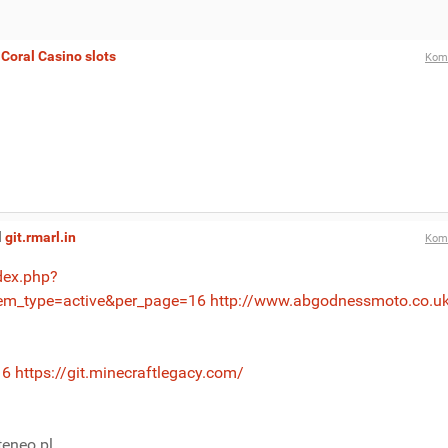
l
Coral Casino slots
Kom
l
git.rmarl.in
Kom
dex.php?
em_type=active&per_page=16
http://www.abgodnessmoto.co.u
16
https://git.minecraftlegacy.com/
teneo.pl