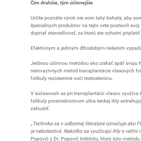
Čím drahšie, tým účinnejšie
Určite poznáte výrok nie som taký bohatý, aby so
špeciálnych produktov na tejto vete postavili svoj
dopriať starostlivosť, za ktorú ste ochotní priplatiť
Efektívnym a jediným dlhodobým riešením vypadáv
Jedinou účinnou metódou ako získať späť svoju h
neinvazívnych metód transplantácie vlasových foli
folikuly rezistentné voči testosterónu.
V súčasnosti sa pri transplantácii vlasov využíva t
folikuly prostredníctvom ultra tenkej ihly extrahu
zahustiť.
„
Technika sa v odbornej literatúre označuje ako FU
je nebolestivá. Nakoľko sa využívajú ihly s veľm
Popovič z Dr. Popovič Inštitútu, ktorý túto metód