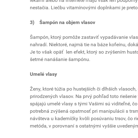
lekárni alebo na internete majú však len podporný
nestačia. Liečbu vitamínovými doplnkami je pret
3)
Šampón na objem vlasov
Šampón, ktorý pomôže zastaviť vypadávanie vlasov,
nahradí. Niektoré, najmä tie na báze kofeínu, dok
Je to však opäť len efekt, ktorý so zvýšením hu
šetrné nanášanie šampónu.
Umelé vlasy
Ženy, ktoré túžia po hustejších či dlhších vlasoc
prirodzených vlasov. Na prvý pohľad toto riešenie v
spájajú umelé vlasy s tými Vašimi sú viditeľné, č
potrebná zvýšená opatrnosť pri manipulácii s trsm
návšteva u kaderníčky kvôli posúvaniu trsov, čo r
metóda, v porovnaní s ostatnými vyššie uvedeným