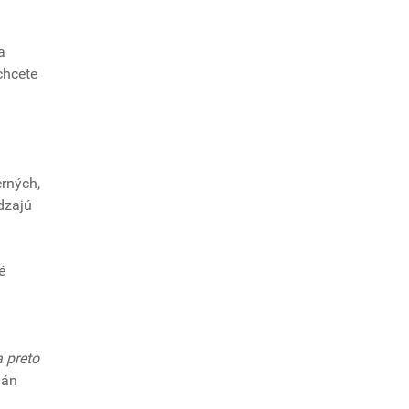
a
chcete
erných,
dzajú
é
a preto
Ján