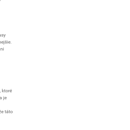
v
asy
ejšie.
ni
, ktoré
a je
že táto