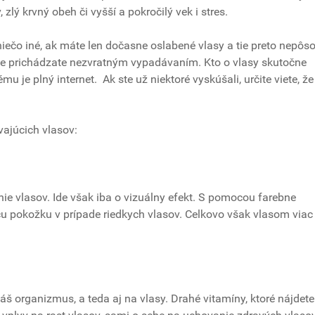
 zlý krvný obeh či vyšší a pokročilý vek i stres.
 niečo iné, ak máte len dočasne oslabené vlasy a tie preto nepôs
e prichádzate nezvratným vypadávaním. Kto o vlasy skutočne
mu je plný internet. Ak ste už niektoré vyskúšali, určite viete, ž
vajúcich vlasov:
enie vlasov. Ide však iba o vizuálny efekt. S pomocou farebne
úcu pokožku v prípade riedkych vlasov. Celkovo však vlasom viac
š organizmus, a teda aj na vlasy. Drahé vitamíny, ktoré nájdete