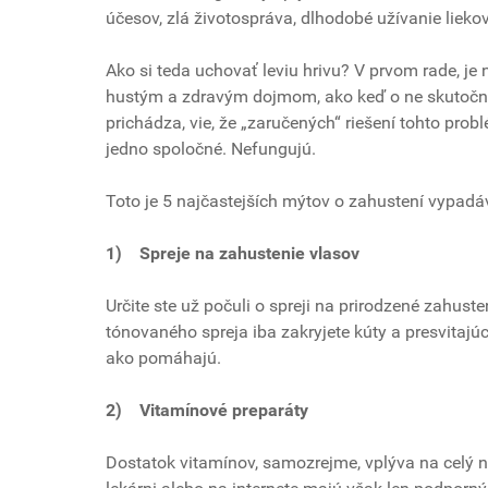
účesov, zlá životospráva, dlhodobé užívanie liekov,
Ako si teda uchovať leviu hrivu? V prvom rade, je
hustým a zdravým dojmom, ako keď o ne skutočn
prichádza, vie, že „zaručených“ riešení tohto problé
jedno spoločné. Nefungujú.
Toto je 5 najčastejších mýtov o zahustení vypadá
1)
Spreje na zahustenie vlasov
Určite ste už počuli o spreji na prirodzené zahust
tónovaného spreja iba zakryjete kúty a presvitaj
ako pomáhajú.
2)
Vitamínové preparáty
Dostatok vitamínov, samozrejme, vplýva na celý ná