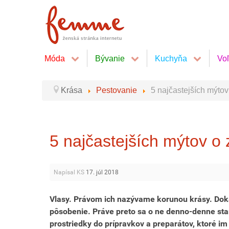
Móda
Bývanie
Kuchyňa
Vo
Krása
Pestovanie
5 najčastejších mýtov
5 najčastejších mýtov o 
Napísal KS
17. júl 2018
Vlasy. Právom ich nazývame korunou krásy. Dokáž
pôsobenie. Práve preto sa o ne denno-denne sta
prostriedky do prípravkov a preparátov, ktoré i