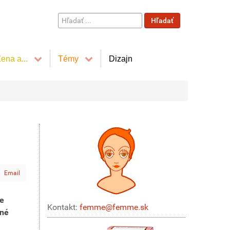
Hľadať
Hľadať
...
ena a...
Témy
Dizajn
Email
ne
Kontakt:
femme@femme.sk
čné