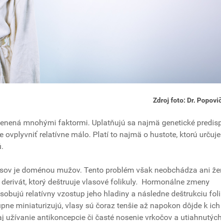
Zdroj foto: Dr. Popovič
ienená mnohými faktormi. Uplatňujú sa najmä genetické predisp
vplyvniť relatívne málo. Platí to najmä o hustote, ktorú určuje
ú.
sov je doménou mužov. Tento problém však neobchádza ani ženy
 derivát, ktorý deštruuje vlasové folikuly. Hormonálne zmeny
sobujú relatívny vzostup jeho hladiny a následne deštrukciu foli
upne miniaturizujú, vlasy sú čoraz tenšie až napokon dôjde k ich
j užívanie antikoncepcie či časté nosenie vrkočov a utiahnutýc