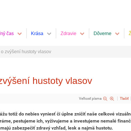
ľný čas
Krása
Zdravie
Dôverne
Ž
 o zvýšení hustoty vlasov
zvýšení hustoty vlasov
Veľkosť písma
Tlačiť
u totiž do nebies vyniesť či úplne zničiť naše celkové vizuál
ráme, pestujeme ich, vyživujeme a investujeme nemalé finan
m majú zabezpečiť zdravý vzhľad, lesk a najmä hustotu.