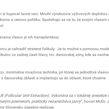
m si kupoval lacné veci. Mnohí výrobcovia výživových doplnkov 
 biznis a cenovú politiku. Spoliehajú sa na to, že svojim vlasom 
 si.
ania vlasov je ich transplantácia.
rivu je nahradiť stratené folikuly. Je to možné s pomocou mod
kulov zo zadnej časti hlavy, tzv. darcovskej zóny, kde sa nachá
zv. minimálne invazívna technika, pri ktorej sa jednotlivé vlasov
jú z darcovskej oblasti a implantujú sa do oblastí, ktoré chceme
E (Follicular Unit Extraction). Vykonáva sa v lokálnej anestéze 
i malým priemerom, prakticky nezanecháva jazvy
“, hovorí MUDr. 
u na Slovensku úspešne realizuje.