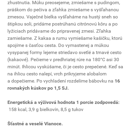
zhustnutia. Múku preosejeme, zmiešame s pudingom,
práškom do pečiva a zľahka zmiešame s vyšľahanou
zmesou. Vaječné bielka vyšľaháme na hustý sneh so
štipkou soli, pridáme postrúhanú citrónovú kôru a po
lyžiciach pridávame do pripravenej zmesi. Zľahka
zamiešame. Z kakaa a rumu vymiešame kašičku, ktorú
spojíme s časťou cesta. Do vymastenej a múkou
vysypanej formy lejeme striedavo svetlé a tmavé cesto
(kakaové). Pečieme v predhriatej rúre na 180°C asi 30
minút. Ihlicou vyskúšame, či je cesto prepečené. Keď sa
na ihlicu cesto nalepí, vrch prikryjeme alobalom
a dopečieme. Po vychladení rozdelíme bábovku na
16
rovnakých kúskov po 1,5 SJ.
Energetická a výživová hodnota 1 porcie zodpovedá:
158 kcal, 3,9 g bielkovín, 8,5 g tukov
Šťastné a veselé Vianoce.