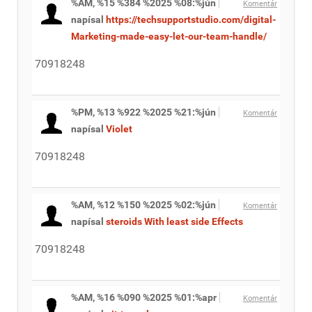
%AM, %15 %384 %2025 %08:%jún
Komentár
napísal
https://techsupportstudio.com/digital-
Marketing-made-easy-let-our-team-handle/
70918248
%PM, %13 %922 %2025 %21:%jún
Komentár
napísal
Violet
70918248
%AM, %12 %150 %2025 %02:%jún
Komentár
napísal
steroids With least side Effects
70918248
%AM, %16 %090 %2025 %01:%apr
Komentár