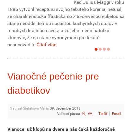
Keď Julius Maggi v roku
1886 vytvoril receptúru svojho tekutého korenia, netušil,
že charakteristická fľaštička so žlto-červenou etiketou sa
stane neoddeliteľnou súčasťou kuchynských stolov v
mnohých krajinách sveta a že jeho meno natoľko
zľudovie, že sa stane synonymom pre tekuté
ochucovadlá.
Čítať viac
Vianočné pečenie pre
diabetikov
Napísal Štefáková Mária
09. december 2018
Veľkosť písma
Tlačiť
Email
Vianoce už klopú na dvere a nás čaká každoročné