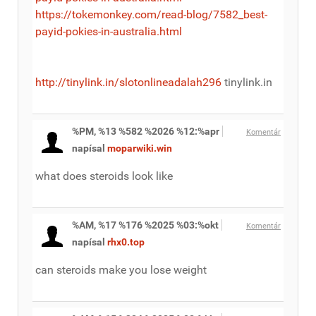
https://tokemonkey.com/read-blog/7582_best-
payid-pokies-in-australia.html
http://tinylink.in/slotonlineadalah296
tinylink.in
%PM, %13 %582 %2026 %12:%apr
Komentár
napísal
moparwiki.win
what does steroids look like
%AM, %17 %176 %2025 %03:%okt
Komentár
napísal
rhx0.top
can steroids make you lose weight