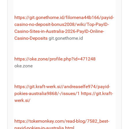
https://git.gonethome.id/filomena44b166/payid-
casino-no-deposit-bonus2008/wiki/Top-PayID-
Casino-Sites-in-Australia-2026-PayID-Online-
Casino-Deposits
git.gonethome.id
https://oke.zone/profile.php?id=471248
oke.zone
https://git.kraft-werk.si//andreaselfe974/payid-
pokies-australia9868/-/issues/1
https://git.kraft-
werk.si/
https://tokemonkey.com/read-blog/7582_best-
payid-pokies-in-australia.html