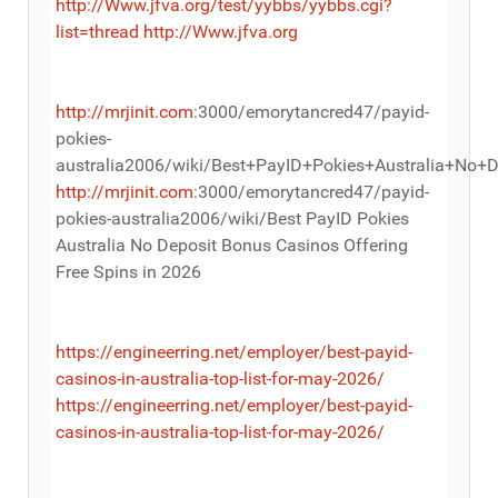
http://Www.jfva.org/test/yybbs/yybbs.cgi?
list=thread
http://Www.jfva.org
http://mrjinit.com
:3000/emorytancred47/payid-
pokies-
australia2006/wiki/Best+PayID+Pokies+Australia+No+
http://mrjinit.com
:3000/emorytancred47/payid-
pokies-australia2006/wiki/Best PayID Pokies
Australia No Deposit Bonus Casinos Offering
Free Spins in 2026
https://engineerring.net/employer/best-payid-
casinos-in-australia-top-list-for-may-2026/
https://engineerring.net/employer/best-payid-
casinos-in-australia-top-list-for-may-2026/