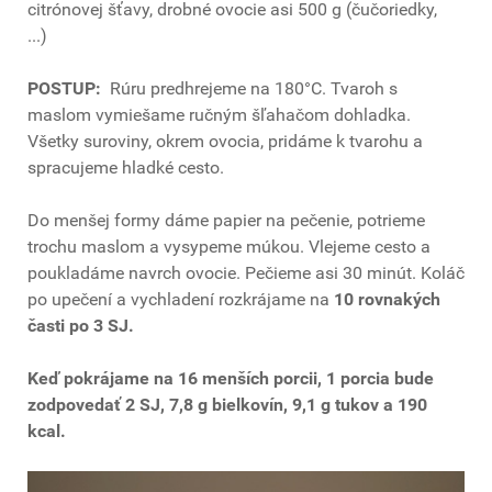
citrónovej šťavy, drobné ovocie asi 500 g (čučoriedky,
...)
POSTUP:
Rúru predhrejeme na 180°C. Tvaroh s
maslom vymiešame ručným šľahačom dohladka.
Všetky suroviny, okrem ovocia, pridáme k tvarohu a
spracujeme hladké cesto.
Do menšej formy dáme papier na pečenie, potrieme
trochu maslom a vysypeme múkou. Vlejeme cesto a
poukladáme navrch ovocie. Pečieme asi 30 minút. Koláč
po upečení a vychladení rozkrájame na
10 rovnakých
časti po 3 SJ.
Keď pokrájame na 16 menších porcii, 1 porcia bude
zodpovedať 2 SJ, 7,8 g bielkovín, 9,1 g tukov a 190
kcal.