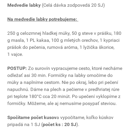
Medvedie labky
(Celá dávka zodpovedá 20 SJ)
Na medvedie labky potrebujeme:
250 g celozrnnej hladkej múky, 50 g steve v prášku, 180
g masla, 1 PL kakaa, 100 g mletých orechov, 1 kypriaci
prášok do pečenia, rumová aróma, 1 lyžička škorice,
1 vajce.
POSTUP:
Zo surovín vypracujeme cesto, ktoré necháme
odležať asi 30 min. Formičky na labky omočíme do
múky a naplníme cestom. Nie po okraj, lebo pri pečení
napuchnú. Dáme na plech a pečieme v predhriatej rúre
pri teplote 180°C cca 20 minút. Po upečení vyklopíme z
formičky. Môžeme, ale aj nemusíme posypať steviou.
Spočítame počet kusov
a vypočítame, koľko kúskov
pripadá na 1 SJ (
počet ks : 20 SJ
).