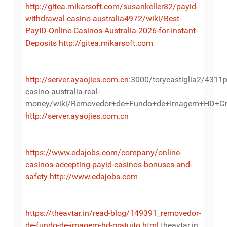
http://gitea.mikarsoft.com/susankeller82/payid-
withdrawal-casino-australia4972/wiki/Best-
PayID-Online-Casinos-Australia-2026-for-Instant-
Deposits
http://gitea.mikarsoft.com
http://server.ayaojies.com.cn
:3000/torycastiglia2/4311p
casino-australia-real-
money/wiki/Removedor+de+Fundo+de+Imagem+HD+Gra
http://server.ayaojies.com.cn
https://www.edajobs.com/company/online-
casinos-accepting-payid-casinos-bonuses-and-
safety
http://www.edajobs.com
https://theavtar.in/read-blog/149391_removedor-
de-fundo-de-imagem-hd-gratuito.html
theavtar.in