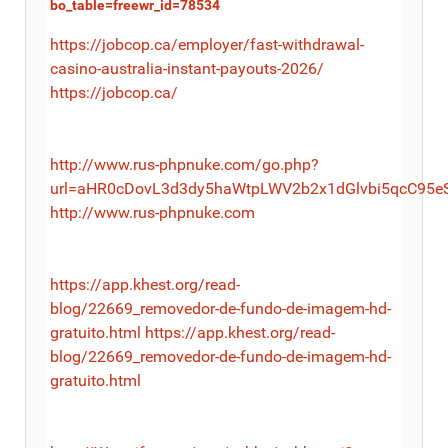
bo_table=freewr_id=78534
https://jobcop.ca/employer/fast-withdrawal-
casino-australia-instant-payouts-2026/
https://jobcop.ca/
http://www.rus-phpnuke.com/go.php?
url=aHR0cDovL3d3dy5haWtpLWV2b2x1dGlvbi5qcC95eS
http://www.rus-phpnuke.com
https://app.khest.org/read-
blog/22669_removedor-de-fundo-de-imagem-hd-
gratuito.html
https://app.khest.org/read-
blog/22669_removedor-de-fundo-de-imagem-hd-
gratuito.html