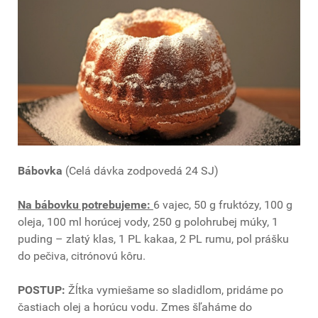
Bábovka
(Celá dávka zodpovedá 24 SJ)
Na bábovku potrebujeme:
6 vajec, 50 g fruktózy, 100 g
oleja, 100 ml horúcej vody, 250 g polohrubej múky, 1
puding – zlatý klas, 1 PL kakaa, 2 PL rumu, pol prášku
do pečiva, citrónovú kôru.
POSTUP:
Žĺtka vymiešame so sladidlom, pridáme po
častiach olej a horúcu vodu. Zmes šľaháme do