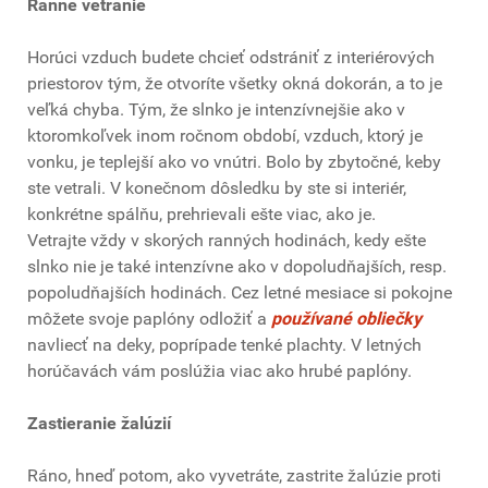
Ranné vetranie
Horúci vzduch budete chcieť odstrániť z interiérových
priestorov tým, že otvoríte všetky okná dokorán, a to je
veľká chyba. Tým, že slnko je intenzívnejšie ako v
ktoromkoľvek inom ročnom období, vzduch, ktorý je
vonku, je teplejší ako vo vnútri. Bolo by zbytočné, keby
ste vetrali. V konečnom dôsledku by ste si interiér,
konkrétne spálňu, prehrievali ešte viac, ako je.
Vetrajte vždy v skorých ranných hodinách, kedy ešte
slnko nie je také intenzívne ako v dopoludňajších, resp.
popoludňajších hodinách. Cez letné mesiace si pokojne
môžete svoje paplóny odložiť a
používané obliečky
navliecť na deky, poprípade tenké plachty. V letných
horúčavách vám poslúžia viac ako hrubé paplóny.
Zastieranie žalúzií
Ráno, hneď potom, ako vyvetráte, zastrite žalúzie proti