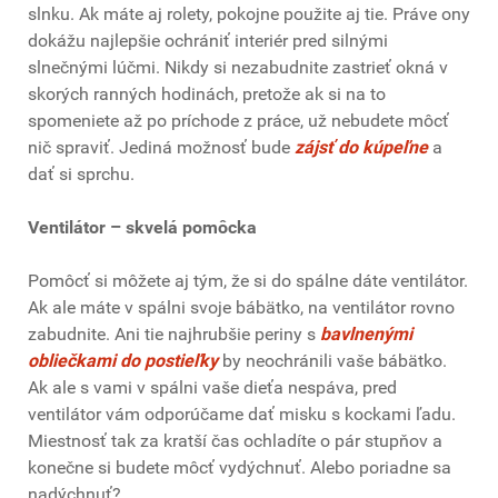
slnku. Ak máte aj rolety, pokojne použite aj tie. Práve ony
dokážu najlepšie ochrániť interiér pred silnými
slnečnými lúčmi. Nikdy si nezabudnite zastrieť okná v
skorých ranných hodinách, pretože ak si na to
spomeniete až po príchode z práce, už nebudete môcť
nič spraviť. Jediná možnosť bude
zájsť do kúpeľne
a
dať si sprchu.
Ventilátor – skvelá pomôcka
Pomôcť si môžete aj tým, že si do spálne dáte ventilátor.
Ak ale máte v spálni svoje bábätko, na ventilátor rovno
zabudnite. Ani tie najhrubšie periny s
bavlnenými
obliečkami do postieľky
by neochránili vaše bábätko.
Ak ale s vami v spálni vaše dieťa nespáva, pred
ventilátor vám odporúčame dať misku s kockami ľadu.
Miestnosť tak za kratší čas ochladíte o pár stupňov a
konečne si budete môcť vydýchnuť. Alebo poriadne sa
nadýchnuť?