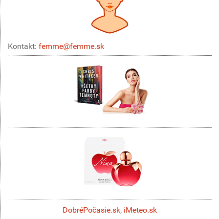
Kontakt:
femme@femme.sk
DobréPočasie.sk
,
iMeteo.sk