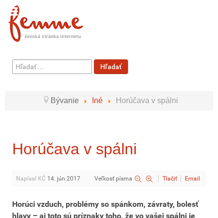
Hľadať
Hľadať
...
Bývanie
Iné
Horúčava v spálni
Horúčava v spálni
Napísal KČ
14. jún 2017
Veľkosť písma
Tlačiť
Email
Horúci vzduch, problémy so spánkom, závraty, bolesť
hlavy – aj toto sú príznaky toho, že vo vašej spálni je