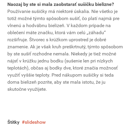
Naozaj by ste si mala zaobstarať sušičku bielizne?
Používanie sušičky má niektoré úskalia. Nie všetko je
totiž možné týmto spôsobom sušiť, čo platí najmä pre
vlnenú a hodvábnu bielizeň. V každom prípade na
oblečení máte značku, ktorá vám celú „záhadu“
rozšifruje. Štvorec s krúžkom uprostred je dobré
znamenie. Ak je však kruh preškrtnutý, týmto spôsobom
by ste sušiť rozhodne nemala. Niekedy je tiež možné
nájsť v krúžku jednu bodku (sušenie len pri nízkych
teplotách), občas aj bodky dve, ktoré značia možnosť
využiť vyššie teploty. Pred nákupom sušičky si teda
doma bielizeň pozrite, aby ste mala istotu, že ju
skutočne využijete.
Štítky
slideshow