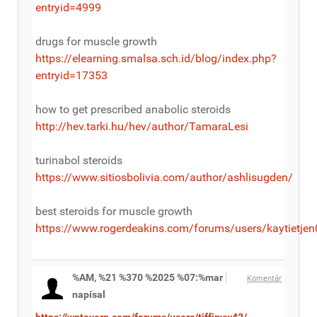
entryid=4999
drugs for muscle growth
https://elearning.smalsa.sch.id/blog/index.php?
entryid=17353
how to get prescribed anabolic steroids
http://hev.tarki.hu/hev/author/TamaraLesi
turinabol steroids
https://www.sitiosbolivia.com/author/ashlisugden/
best steroids for muscle growth
https://www.rogerdeakins.com/forums/users/kaytietje
%AM, %21 %370 %2025 %07:%mar
Komentár
napísal
https://wptavern.com/forums/users/tiffinyw42/