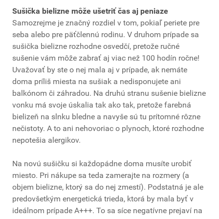
Sušička bielizne môže ušetriť čas aj peniaze
Samozrejme je značný rozdiel v tom, pokiaľ periete pre
seba alebo pre päťčlennú rodinu. V druhom prípade sa
sušička bielizne rozhodne osvedčí, pretože ručné
sušenie vám môže zabrať aj viac než 100 hodín ročne!
Uvažovať by ste o nej mala aj v prípade, ak nemáte
doma príliš miesta na sušiak a nedisponujete ani
balkónom či záhradou. Na druhú stranu sušenie bielizne
vonku má svoje úskalia tak ako tak, pretože farebná
bielizeň na slnku bledne a navyše sú tu prítomné rôzne
nečistoty. A to ani nehovoriac o plynoch, ktoré rozhodne
nepotešia alergikov.
Na novú sušičku si každopádne doma musíte urobiť
miesto. Pri nákupe sa teda zamerajte na rozmery (a
objem bielizne, ktorý sa do nej zmestí). Podstatná je ale
predovšetkým energetická trieda, ktorá by mala byť v
ideálnom prípade A+++. To sa síce negatívne prejaví na