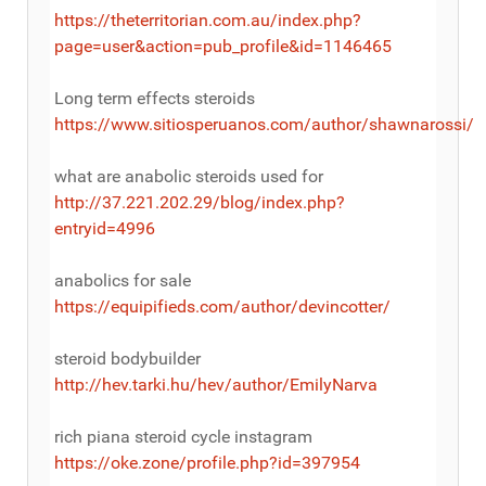
https://theterritorian.com.au/index.php?
page=user&action=pub_profile&id=1146465
Long term effects steroids
https://www.sitiosperuanos.com/author/shawnarossi/
what are anabolic steroids used for
http://37.221.202.29/blog/index.php?
entryid=4996
anabolics for sale
https://equipifieds.com/author/devincotter/
steroid bodybuilder
http://hev.tarki.hu/hev/author/EmilyNarva
rich piana steroid cycle instagram
https://oke.zone/profile.php?id=397954