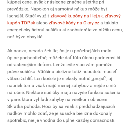
kúpnej cene, avšak následne značne ušetríte pri
prevádzke. Napokon aj samotný nákup môže byť
lacnejší. Stačí využiť
zľavové kupóny na Hej.sk
,
zľavový
kupón TDP.sk
alebo
zľavové kódy na Okay.cz
a takisto
energeticky šetrnú sušičku si zaobstaráte za nižšiu cenu,
než býva obvyklé.
Ak naozaj nerada žehlíte, čo je u početnejších rodín
úplne pochopiteľné, môžete dať túto úlohu partnerovi či
odrastenejším deťom. Lenže ešte viac vám pomôže
práve sušička. Väčšinu bielizne totiž nebudete musieť
vôbec žehliť. Len košele je niekedy nutné „prejsť“, aj
napriek tomu však majú menej záhybov a nejde o nič
náročné. Niektoré sušičky majú navyše funkciu sušenia
v pare, ktorá vyhladí záhyby na všetkom oblečení.
Skrátka pohoda. Hoci by sa však z predchádzajúcich
riadkov mohlo zdať, že je sušička bielizne dokonalý
spotrebič, nie je vhodná do úplne každej domácnosti.