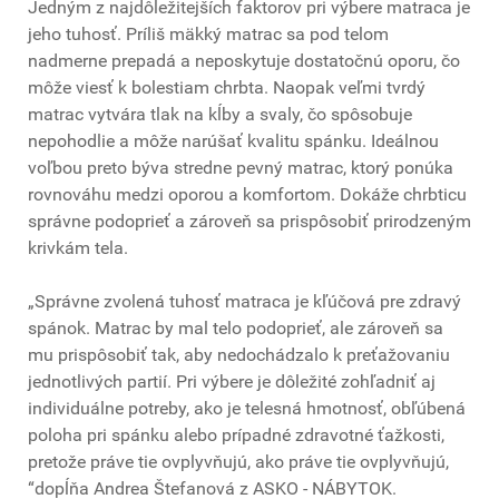
Jedným z najdôležitejších faktorov pri výbere matraca je
jeho tuhosť. Príliš mäkký matrac sa pod telom
nadmerne prepadá a neposkytuje dostatočnú oporu, čo
môže viesť k bolestiam chrbta. Naopak veľmi tvrdý
matrac vytvára tlak na kĺby a svaly, čo spôsobuje
nepohodlie a môže narúšať kvalitu spánku. Ideálnou
voľbou preto býva stredne pevný matrac, ktorý ponúka
rovnováhu medzi oporou a komfortom. Dokáže chrbticu
správne podoprieť a zároveň sa prispôsobiť prirodzeným
krivkám tela.
„Správne zvolená tuhosť matraca je kľúčová pre zdravý
spánok. Matrac by mal telo podoprieť, ale zároveň sa
mu prispôsobiť tak, aby nedochádzalo k preťažovaniu
jednotlivých partií. Pri výbere je dôležité zohľadniť aj
individuálne potreby, ako je telesná hmotnosť, obľúbená
poloha pri spánku alebo prípadné zdravotné ťažkosti,
pretože práve tie ovplyvňujú, ako práve tie ovplyvňujú,
“dopĺňa Andrea Štefanová z ASKO - NÁBYTOK.