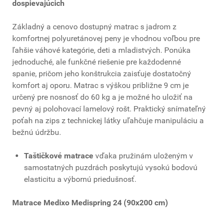
dospievajúcich
Základný a cenovo dostupný matrac s jadrom z
komfortnej polyuretánovej peny je vhodnou voľbou pre
ľahšie váhové kategórie, deti a mladistvých. Ponúka
jednoduché, ale funkčné riešenie pre každodenné
spanie, pričom jeho konštrukcia zaisťuje dostatočný
komfort aj oporu. Matrac s výškou približne 9 cm je
určený pre nosnosť do 60 kg a je možné ho uložiť na
pevný aj polohovací lamelový rošt. Praktický snímateľný
poťah na zips z technickej látky uľahčuje manipuláciu a
bežnú údržbu.
Taštičkové matrace
vďaka pružinám uloženým v
samostatných puzdrách poskytujú vysokú bodovú
elasticitu a výbornú priedušnosť.
Matrace Medixo Medispring 24 (90x200 cm)