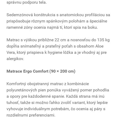
správnu podporu tela.
Sedemzónová konštrukcia s anatomickou profiláciou sa
prispôsobuje rôznym spánkovým polohám a špeciálne
ramenné zóny ocenia najmä tí, ktorí spia na boku.
Matrac s výškou približne 22 cm a nosnosťou do 135 kg
dopĺňa snímateľný a prateľný poťah s obsahom Aloe
Vera, ktorý prispieva k hygiene lôžka a je vhodný aj pre
alergikov.
Matrace Ergo Comfort (90 × 200 cm)
Komfortný obojstranný matrac z kombinácie
polyuretánových pien ponúka vyvážený pomer pohodlia
a opory pre každodenné spanie. Každá strana má inú
tuhosť, takže si možno ľahko zvoliť variant, ktorý lepšie
vyhovuje individuálnym potrebám, čo ocenia aj páry s
rozdielnymi preferenciami.