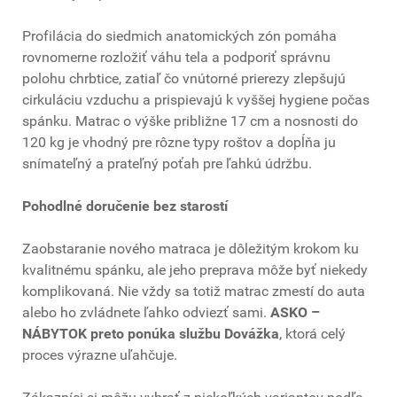
Profilácia do siedmich anatomických zón pomáha
rovnomerne rozložiť váhu tela a podporiť správnu
polohu chrbtice, zatiaľ čo vnútorné prierezy zlepšujú
cirkuláciu vzduchu a prispievajú k vyššej hygiene počas
spánku. Matrac o výške približne 17 cm a nosnosti do
120 kg je vhodný pre rôzne typy roštov a dopĺňa ju
snímateľný a prateľný poťah pre ľahkú údržbu.
Pohodlné doručenie bez starostí
Zaobstaranie nového matraca je dôležitým krokom ku
kvalitnému spánku, ale jeho preprava môže byť niekedy
komplikovaná. Nie vždy sa totiž matrac zmestí do auta
alebo ho zvládnete ľahko odviezť sami.
ASKO –
NÁBYTOK preto ponúka službu Dovážka
, ktorá celý
proces výrazne uľahčuje.