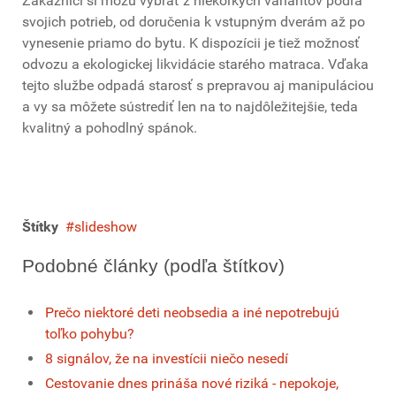
Zákazníci si môžu vybrať z niekoľkých variantov podľa
svojich potrieb, od doručenia k vstupným dverám až po
vynesenie priamo do bytu. K dispozícii je tiež možnosť
odvozu a ekologickej likvidácie starého matraca. Vďaka
tejto službe odpadá starosť s prepravou aj manipuláciou
a vy sa môžete sústrediť len na to najdôležitejšie, teda
kvalitný a pohodlný spánok.
Štítky
slideshow
Podobné články (podľa štítkov)
Prečo niektoré deti neobsedia a iné nepotrebujú
toľko pohybu?
8 signálov, že na investícii niečo nesedí
Cestovanie dnes prináša nové riziká - nepokoje,