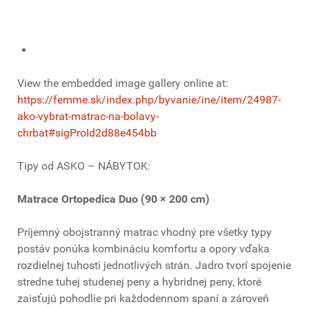
View the embedded image gallery online at:
https://femme.sk/index.php/byvanie/ine/item/24987-
ako-vybrat-matrac-na-bolavy-
chrbat#sigProId2d88e454bb
Tipy od ASKO – NÁBYTOK:
Matrace Ortopedica Duo (90 × 200 cm)
Príjemný obojstranný matrac vhodný pre všetky typy
postáv ponúka kombináciu komfortu a opory vďaka
rozdielnej tuhosti jednotlivých strán. Jadro tvorí spojenie
stredne tuhej studenej peny a hybridnej peny, ktoré
zaisťujú pohodlie pri každodennom spaní a zároveň