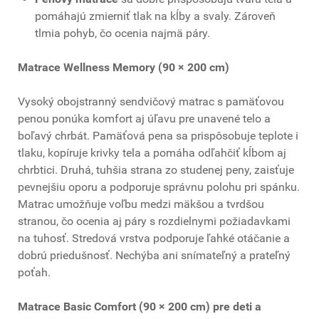
pomáhajú zmierniť tlak na kĺby a svaly. Zároveň
tlmia pohyb, čo ocenia najmä páry.
Matrace Wellness Memory (90 × 200 cm)
Vysoký obojstranný sendvičový matrac s pamäťovou
penou ponúka komfort aj úľavu pre unavené telo a
boľavý chrbát. Pamäťová pena sa prispôsobuje teplote i
tlaku, kopíruje krivky tela a pomáha odľahčiť kĺbom aj
chrbtici. Druhá, tuhšia strana zo studenej peny, zaisťuje
pevnejšiu oporu a podporuje správnu polohu pri spánku.
Matrac umožňuje voľbu medzi mäkšou a tvrdšou
stranou, čo ocenia aj páry s rozdielnymi požiadavkami
na tuhosť. Stredová vrstva podporuje ľahké otáčanie a
dobrú priedušnosť. Nechýba ani snímateľný a prateľný
poťah.
Matrace Basic Comfort (90 × 200 cm) pre deti a