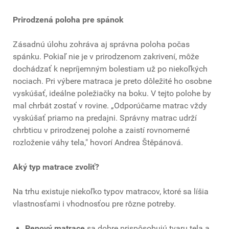
Prirodzená poloha pre spánok
Zásadnú úlohu zohráva aj správna poloha počas
spánku. Pokiaľ nie je v prirodzenom zakrivení, môže
dochádzať k nepríjemným bolestiam už po niekoľkých
nociach. Pri výbere matraca je preto dôležité ho osobne
vyskúšať, ideálne poležiačky na boku. V tejto polohe by
mal chrbát zostať v rovine. „Odporúčame matrac vždy
vyskúšať priamo na predajni. Správny matrac udrží
chrbticu v prirodzenej polohe a zaistí rovnomerné
rozloženie váhy tela," hovorí Andrea Štěpánová.
Aký typ matrace zvoliť?
Na trhu existuje niekoľko typov matracov, ktoré sa líšia
vlastnosťami i vhodnosťou pre rôzne potreby.
Penový matrace
sa dobre prispôsobujú tvaru tela a