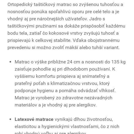
Ortopedický taštičkový matrac so zvýšenou tuhosťou a
nosnosťou ponúka spoľahlivú oporu pre celé telo a je
vhodný aj pre náročnejších užívateľov. Jadro s
taštičkovými pružinami sa dokáže prispôsobiť každému
bodu tela, zatiaľ čo kokosové vrstvy zvyšujú tuhosť a
prispievajú k celkovej stabilite. Vďaka obojstrannému
prevedeniu si možno zvoliť mäkší alebo tuhší variant.
Matrac o výške približne 24 cm a nosnosti do 135 kg
zaisťuje pohodlie aj pri dlhodobom používaní. K
vyššiemu komfortu prispieva aj snímateľný a
prateľný poťah s klimatizačnou vrstvou, ktorý
podporuje hygienu a pomáha odvádzať vlhkosť.
Matrac je vyrobený zo zdravotne nezávadných
materiálov a je vhodný aj pre alergikov.
Latexové matrace
vynikajú dlhou životnosťou,
elasticitou a hygienickými vlastnosťami, čo z nich
robí vhodnú voľbu aj pre alergikov.