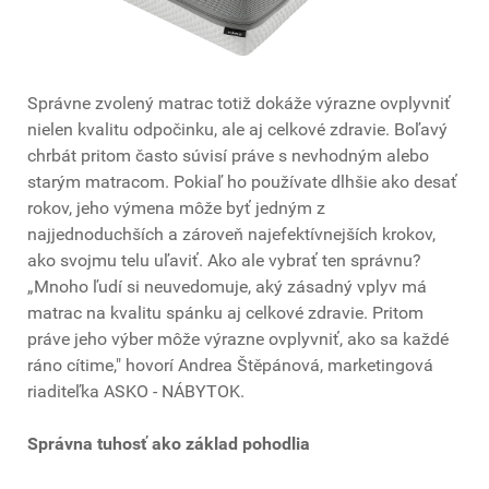
Správne zvolený matrac totiž dokáže výrazne ovplyvniť
nielen kvalitu odpočinku, ale aj celkové zdravie. Boľavý
chrbát pritom často súvisí práve s nevhodným alebo
starým matracom. Pokiaľ ho používate dlhšie ako desať
rokov, jeho výmena môže byť jedným z
najjednoduchších a zároveň najefektívnejších krokov,
ako svojmu telu uľaviť. Ako ale vybrať ten správnu?
„Mnoho ľudí si neuvedomuje, aký zásadný vplyv má
matrac na kvalitu spánku aj celkové zdravie. Pritom
práve jeho výber môže výrazne ovplyvniť, ako sa každé
ráno cítime," hovorí Andrea Štěpánová, marketingová
riaditeľka ASKO - NÁBYTOK.
Správna tuhosť ako základ pohodlia