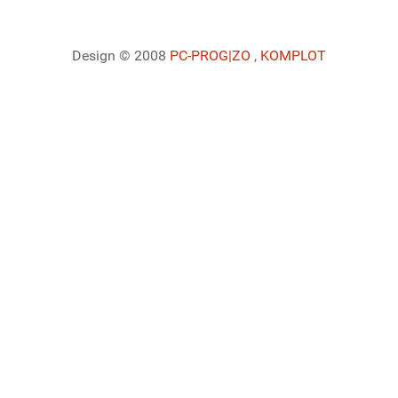
Design © 2008
PC-PROG
|ZO
,
KOMPLOT
Ladiaca konzola systému Joomla!
Sedenie