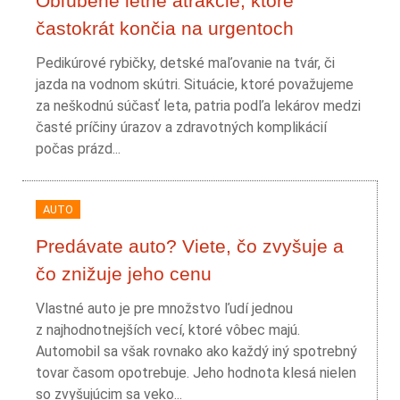
Obľúbené letné atrakcie, ktoré
častokrát končia na urgentoch
Pedikúrové rybičky, detské maľovanie na tvár, či
jazda na vodnom skútri. Situácie, ktoré považujeme
za neškodnú súčasť leta, patria podľa lekárov medzi
časté príčiny úrazov a zdravotných komplikácií
počas prázd...
AUTO
Predávate auto? Viete, čo zvyšuje a
čo znižuje jeho cenu
Vlastné auto je pre množstvo ľudí jednou
z najhodnotnejších vecí, ktoré vôbec majú.
Automobil sa však rovnako ako každý iný spotrebný
tovar časom opotrebuje. Jeho hodnota klesá nielen
so zvyšujúcim sa veko...