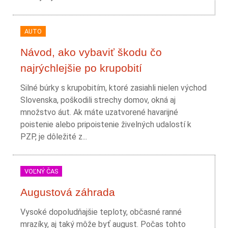
AUTO
Návod, ako vybaviť škodu čo
najrýchlejšie po krupobití
Silné búrky s krupobitím, ktoré zasiahli nielen východ
Slovenska, poškodili strechy domov, okná aj
množstvo áut. Ak máte uzatvorené havarijné
poistenie alebo pripoistenie živelných udalostí k
PZP, je dôležité z...
VOĽNÝ ČAS
Augustová záhrada
Vysoké dopoludňajšie teploty, občasné ranné
mrazíky, aj taký môže byť august. Počas tohto