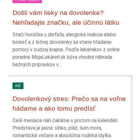
Došli vám lieky na dovolenke?
Nehľadajte značku, ale účinnú látku
Stačí horúčka u dieťaťa, alergická reakcia alebo
bolesť a z letnej dovolenky sa stane hľadanie
pomoci v cudzej krajine. Podľa lekárnikov z online
poradne MojaLekáreň.sk býva vhodná náhrada
bežných prípravkov v...
INÉ
Dovolenkový stres: Prečo sa na voľne
hádame a ako tomu predísť
Celé mesiace naň čakáme s prstom na kalendári.
Predstava je jasná: slnko, pláž, šum mora,
romantické večere a absolútna rodinná idylka.