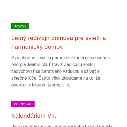
ÚPRAVY
Letný redizajn domova pre svieži a
harmonický domov
S príchodom júna sa prirodzene mení naša osobná
energia. Máme chuť tráviť viac času vonku,
nadychovať sa čerstvého vzduchu a užívať si
slnečné lúče. Často však zabúdame na to, že
priestor, v ktorom žijeme, si p...
VOĽNÝ ČAS
Kalendárium VII.
Júl je siedmy mesiac gregoriánskeho kalendára. Má