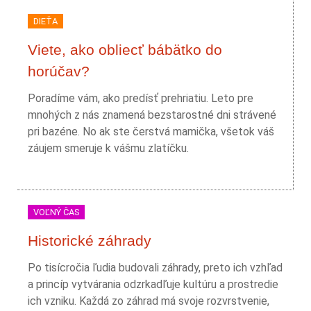
DIEŤA
Viete, ako obliecť bábätko do
horúčav?
Poradíme vám, ako predísť prehriatiu. Leto pre
mnohých z nás znamená bezstarostné dni strávené
pri bazéne. No ak ste čerstvá mamička, všetok váš
záujem smeruje k vášmu zlatíčku.
VOĽNÝ ČAS
Historické záhrady
Po tisícročia ľudia budovali záhrady, preto ich vzhľad
a princíp vytvárania odzrkadľuje kultúru a prostredie
ich vzniku. Každá zo záhrad má svoje rozvrstvenie,