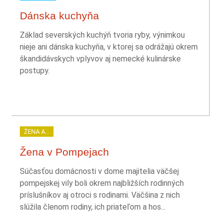
Dánska kuchyňa
Základ severských kuchýň tvoria ryby, výnimkou
nieje ani dánska kuchyňa, v ktorej sa odrážajú okrem
škandidávskych vplyvov aj nemecké kulinárske
postupy.
ŽENA A...
Žena v Pompejach
Súčasťou domácnosti v dome majitelia väčšej
pompejskej vily boli okrem najbližších rodinných
príslušníkov aj otroci s rodinami. Väčšina z nich
slúžila členom rodiny, ich priateľom a hos...