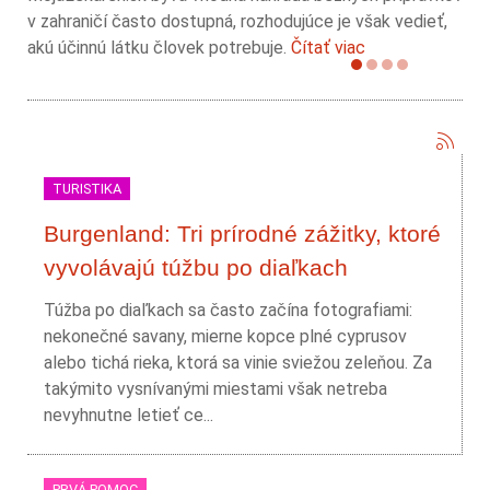
v zahraničí často dostupná, rozhodujúce je však vedieť,
akú účinnú látku človek potrebuje.
Čítať viac
TURISTIKA
Burgenland: Tri prírodné zážitky, ktoré
vyvolávajú túžbu po diaľkach
Túžba po diaľkach sa často začína fotografiami:
nekonečné savany, mierne kopce plné cyprusov
alebo tichá rieka, ktorá sa vinie sviežou zeleňou. Za
takýmito vysnívanými miestami však netreba
nevyhnutne letieť ce...
PRVÁ POMOC