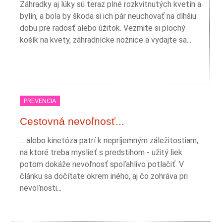
Záhradky aj lúky sú teraz plné rozkvitnutých kvetín a
bylín, a bola by škoda si ich pár neuchovať na dlhšiu
dobu pre radosť alebo úžitok. Vezmite si plochý
košík na kvety, záhradnícke nožnice a vydajte sa...
PREVENCIA
Cestovná nevoľnosť...
... alebo kinetóza patrí k nepríjemným záležitostiam,
na ktoré treba myslieť s predstihom - užitý liek
potom dokáže nevoľnosť spoľahlivo potlačiť. V
článku sa dočítate okrem iného, aj čo zohráva pri
nevoľnosti...