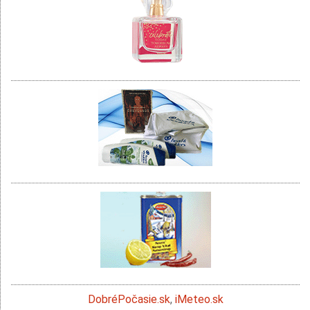
DobréPočasie.sk
,
iMeteo.sk