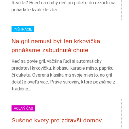
Realita? Hneď na druhý deň po prílete do rezortu sa
pohádate kvôli zle zba...
INŠPIRÁCIE
Na gril nemusí byť len krkovička,
prinášame zabudnuté chute
Keď sa povie gril, väčšina ľudí si automaticky
predstaví krkovičku, klobásu, kuracie mäso, papriku
či cuketu. Overená klasika má svoje miesto, no gril
dokáže oveľa viac. Práve suroviny, ktoré poznáme z
tradične...
VOĽNÝ ČAS
Sušené kvety pre zdravší domov