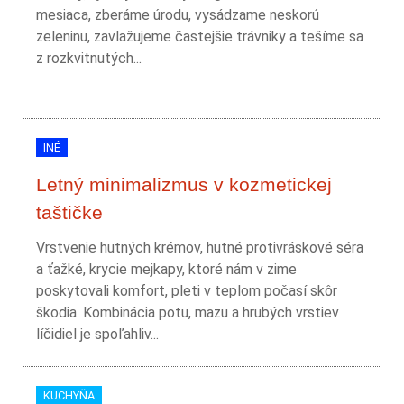
mesiaca, zberáme úrodu, vysádzame neskorú
zeleninu, zavlažujeme častejšie trávniky a tešíme sa
z rozkvitnutých...
INÉ
Letný minimalizmus v kozmetickej
taštičke
Vrstvenie hutných krémov, hutné protivráskové séra
a ťažké, krycie mejkapy, ktoré nám v zime
poskytovali komfort, pleti v teplom počasí skôr
škodia. Kombinácia potu, mazu a hrubých vrstiev
líčidiel je spoľahliv...
KUCHYŇA