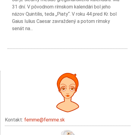
31 dní. V pôvodnom rímskom kalendári bol jeho
názov Quintilis, teda „Piaty“. V roku 44 pred Kr. bol
Gaius Iulius Caesar zavraždený a potom rímsky
senát na...
Kontakt:
femme@femme.sk