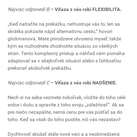
Najviac odpovedí B
– Víťaza z vás robí FLEXIBILITA.
„Keď natrafíte na prekážku, nefrustruje vás to, len sa
skrátka pokúsite nájsť alternatívnu cestu,“ hovorí
glickmanová. Máte prirodzene otvorenú myseľ, takže
kým sa rozhodnete zhodnotíte situáciu zo všetkých
strán. Tento komplexný prístup a náhľad vám pomáha
adaptovať sa v akéjkoľvek situácii alebo s ľahkosťou
prekonať akúkoľvek prekážku.
Najviac odpovedí C
– Víťaza z vás robí NADŠENIE.
Nech si na seba vezmete čokoľvek, vložíte do toho celé
srdce i dušu a spravíte z toho svoju „záležitosť“. Ak sa
pre niečo nezapálite, nemá cenu pre vás púšťať sa do
toho. Keď sa však do toho pustíte, nič vás nezastaví!
Dychtivosť skúšať stále nové veci a a neobmedzená