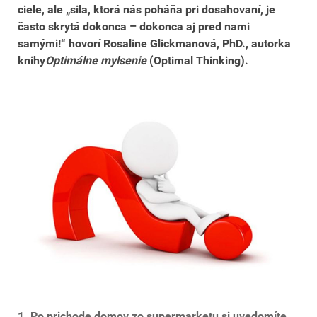
ciele, ale „sila, ktorá nás poháňa pri dosahovaní, je
často skrytá dokonca – dokonca aj pred nami
samými!“ hovorí Rosaline Glickmanová, PhD., autorka
knihy
Optimálne mylsenie
(Optimal Thinking).
1. Po prichode domov zo supermarketu si uvedomíte,