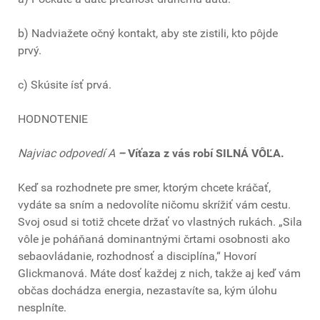
b) Nadviažete očný kontakt, aby ste zistili, kto pôjde
prvý.
c) Skúsite ísť prvá.
HODNOTENIE
Najviac odpovedí A
–
Víťaza z vás robí SILNÁ VÔĽA.
Keď sa rozhodnete pre smer, ktorým chcete kráčať,
vydáte sa sním a nedovolíte ničomu skrížiť vám cestu.
Svoj osud si totiž chcete držať vo vlastných rukách. „Sila
vôle je poháňaná dominantnými črtami osobnosti ako
sebaovládanie, rozhodnosť a disciplína,“ Hovorí
Glickmanová. Máte dosť každej z nich, takže aj keď vám
občas dochádza energia, nezastavíte sa, kým úlohu
nesplníte.