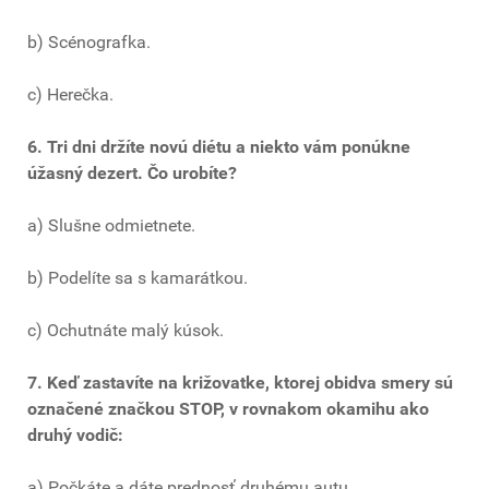
b) Scénografka.
c) Herečka.
6. Tri dni držíte novú diétu a niekto vám ponúkne
úžasný dezert. Čo urobíte?
a) Slušne odmietnete.
b) Podelíte sa s kamarátkou.
c) Ochutnáte malý kúsok.
7. Keď zastavíte na križovatke, ktorej obidva smery sú
označené značkou STOP, v rovnakom okamihu ako
druhý vodič:
a) Počkáte a dáte prednosť druhému autu.