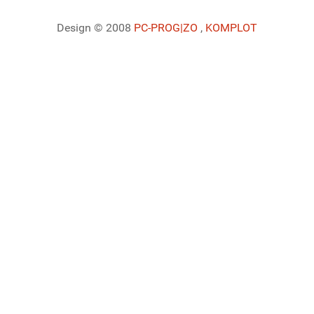
Design © 2008
PC-PROG
|ZO
,
KOMPLOT
Ladiaca konzola systému Joomla!
Sedenie
Informácie o profile