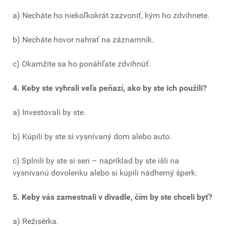
a) Necháte ho niekoľkokrát zazvoniť, kým ho zdvihnete.
b) Necháte hovor nahrať na záznamník.
c) Okamžite sa ho ponáhľate zdvihnúť.
4. Keby ste vyhrali veľa peňazí, ako by ste ich použili?
a) Investovali by ste.
b) Kúpili by ste si vysnívaný dom alebo auto.
c) Splnili by ste si sen – napríklad by ste išli na
vysnívanú dovolenku alebo si kúpili nádherný šperk.
5. Keby vás zamestnali v divadle, čím by ste chceli byť?
a) Režisérka.