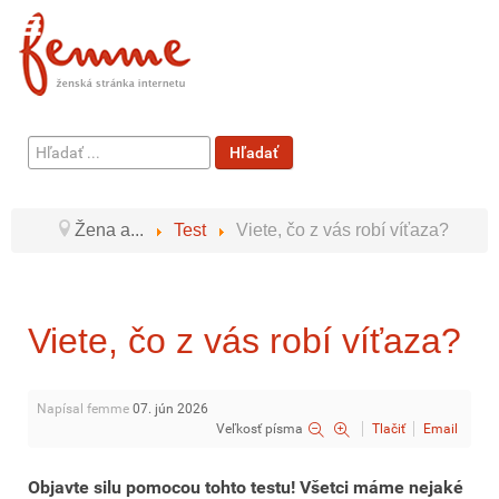
Hľadať
Hľadať
...
Žena a...
Test
Viete, čo z vás robí víťaza?
Viete, čo z vás robí víťaza?
Napísal femme
07. jún 2026
Veľkosť písma
Tlačiť
Email
Objavte silu pomocou tohto testu! Všetci máme nejaké