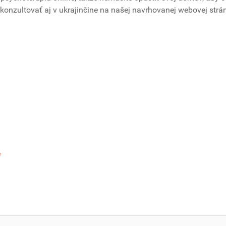
onzultovať aj v ukrajinčine na našej navrhovanej webovej strá
e