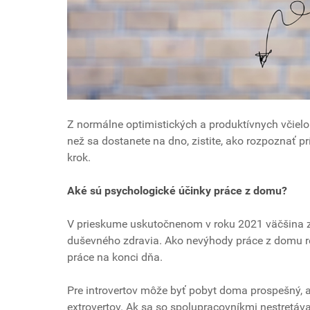
Z normálne optimistických a produktívnych včiel
než sa dostanete na dno, zistite, ako rozpoznať p
krok.
Aké sú psychologické účinky práce z domu?
V prieskume uskutočnenom v roku 2021 väčšina z
duševného zdravia. Ako nevýhody práce z domu re
práce na konci dňa.
Pre introvertov môže byť pobyt doma prospešný, a
extrovertov. Ak sa so spolupracovníkmi nestretávat