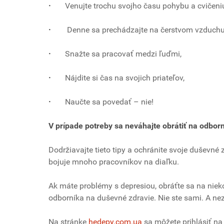
·
Venujte trochu svojho času pohybu a cvičeni
·
Denne sa prechádzajte na čerstvom vzduchu
·
Snažte sa pracovať medzi ľuďmi,
·
Nájdite si čas na svojich priateľov,
·
Naučte sa povedať – nie!
V prípade potreby sa neváhajte obrátiť na odbor
Dodržiavajte tieto tipy a ochránite svoje duševné
bojuje mnoho pracovníkov na diaľku.
Ak máte problémy s depresiou, obráťte sa na niek
odborníka na duševné zdravie. Nie ste sami. A nez
Na stránke
hedepy.com.ua
sa môžete prihlásiť na