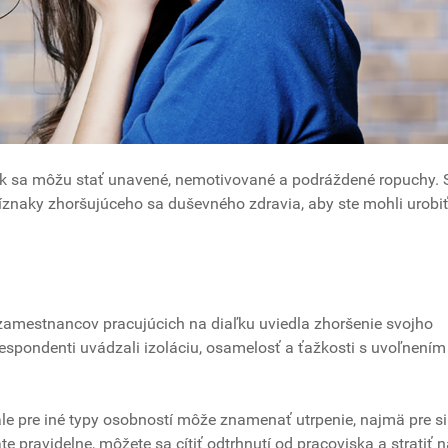
ok sa môžu stať unavené, nemotivované a podráždené ropuchy. 
ríznaky zhoršujúceho sa duševného zdravia, aby ste mohli urobiť
amestnancov pracujúcich na diaľku uviedla zhoršenie svojho
spondenti uvádzali izoláciu, osamelosť a ťažkosti s uvoľnením
le pre iné typy osobností môže znamenať utrpenie, najmä pre s
e pravidelne, môžete sa cítiť odtrhnutí od pracoviska a stratiť 