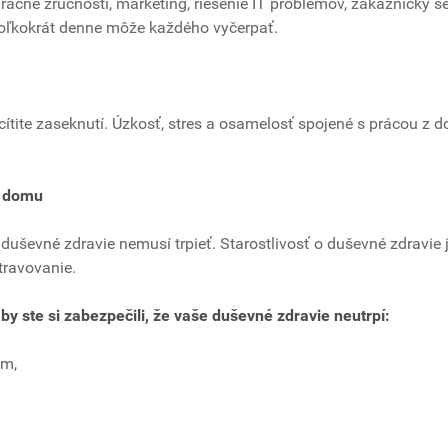
čné zručnosti, marketing, riešenie IT problémov, zákaznícky se
oľkokrát denne môže každého vyčerpať.
cítite zaseknutí. Úzkosť, stres a osamelosť spojené s prácou z 
z domu
duševné zdravie nemusí trpieť. Starostlivosť o duševné zdravie 
travovanie.
by ste si zabezpečili, že vaše duševné zdravie neutrpí:
am,