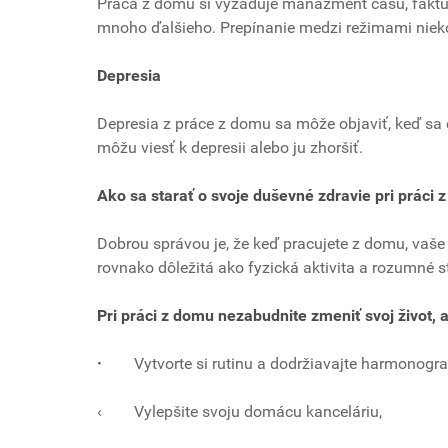
Práca z domu si vyžaduje manažment času, faktura
mnoho ďalšieho. Prepínanie medzi režimami niek
Depresia
Depresia z práce z domu sa môže objaviť, keď sa 
môžu viesť k depresii alebo ju zhoršiť.
Ako sa starať o svoje duševné zdravie pri práci 
Dobrou správou je, že keď pracujete z domu, vaše 
rovnako dôležitá ako fyzická aktivita a rozumné s
Pri práci z domu nezabudnite zmeniť svoj život, a
·
Vytvorte si rutinu a dodržiavajte harmonogr
‹ Vylepšite svoju domácu kanceláriu,