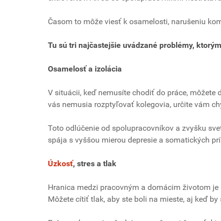
Časom to môže viesť k osamelosti, narušeniu kom
Tu sú tri najčastejšie uvádzané problémy, ktorým 
Osamelosť a izolácia
V situácii, keď nemusíte chodiť do práce, môžete 
vás nemusia rozptyľovať kolegovia, určite vám ch
Toto odlúčenie od spolupracovníkov a zvyšku svet
spája s vyššou mierou depresie a somatických prí
Úzkosť
, stres a tlak
Hranica medzi pracovným a domácim životom je pre
Môžete cítiť tlak, aby ste boli na mieste, aj keď by