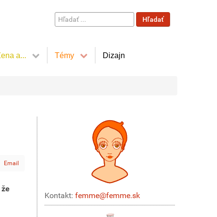
Hľadať
Hľadať
...
ena a...
Témy
Dizajn
Email
 že
Kontakt:
femme@femme.sk