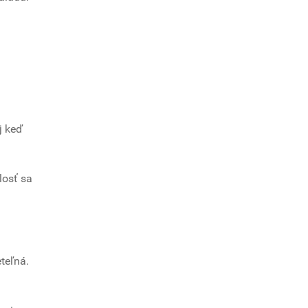
j keď
losť sa
teľná.