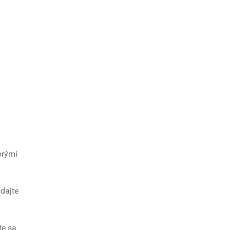
orými
dajte
te sa