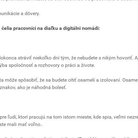
unikácie a dôvery.
čelia pracovníci na diaľku a digitálni nomádi:
dokonca stráviť niekoľko dní tým, že nebudete s nikým hovoriť. A
ýba spoločnosť a rozhovory o práci a živote.
a môže spôsobiť, že sa budete cítiť osamelí a izolovaní. Osame
znakov, ako je náhodná bolesť.
 ľudí, ktorí pracujú na tom istom mieste, kde spia, veľmi nezre
 ste mali mať voľno..