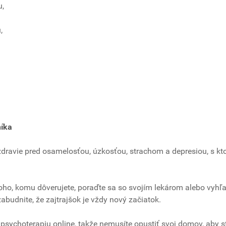
u,
,
níka
 zdravie pred osamelosťou, úzkosťou, strachom a depresiou, s kt
oho, komu dôverujete, poraďte sa so svojím lekárom alebo vyhľa
abudnite, že zajtrajšok je vždy nový začiatok.
 psychoterapiu online, takže nemusíte opustiť svoj domov, aby s