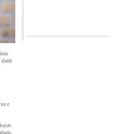
Skôr
 ďalší
 sa z
ilných
náladu.