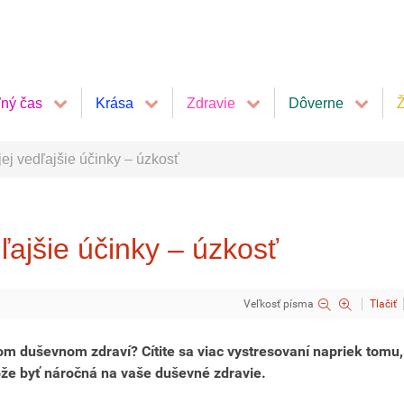
ľný čas
Krása
Zdravie
Dôverne
Ž
jej vedľajšie účinky – úzkosť
dľajšie účinky – úzkosť
Veľkosť písma
Tlačiť
m duševnom zdraví? Cítite sa viac vystresovaní napriek tomu,
e byť náročná na vaše duševné zdravie.