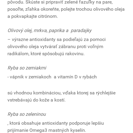
pôvodu. Skúste si pripraviť zelené fazuľky na pare,
posoľte, zľahka okoreňte, polejte trochou olivového oleja
a pokvapkajte citrónom.
Olivový olej, mrkva, paprika a paradajky
– výrazne antioxidanty sa podieľajú za pomoci
olivového oleja vytvárať zábranu proti voľným
radikálom, ktoré spôsobujú rakovinu.
Ryba so zemiakmi
- vápnik v zemiakoch a vitamín D v rybách
sú vhodnou kombináciou, vďaka ktorej sa rýchlejšie
vstrebávajú do kože a kostí.
Ryba so zeleninou
, ktorá obsahuje antioxidanty podporuje lepšiu
prijímanie Omega3 mastných kyselín.