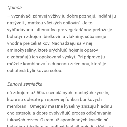
Quinoa
– vyznávači zdravej výživy ju dobre poznajú. Indiáni ju
nazývali „ matkou všetkých obilovín“. Je to
vyhľadávaná alternatíva pre vegetariánov, pretože je
bohatým zdrojom bielkovín a vlákniny, súčasne je
vhodná pre celiatikov. Nachádzajú sa v nej
aminokyseliny, ktoré urýchľujú hojenie oparov
a zabraňujú ich opakovaný výskyt. Pri príprave ju
môžete kombinovať s dusenou zeleninou, ktorá je
ochutená bylinkovou soľou.
Ľanové semiačka
sú zdrojom až 50% esenciálnych mastných kyselín,
ktoré sú dôležité pri správnej funkcii bunkových
membrán. Omega3 mastné kyseliny znižujú hladinu
cholesterolu a dobre ovplyvňujú proces odbúravania
tukových rezerv. Okrem už spomínaných kyselín sú
bohatým žriedlom na antioxidant vitamín E a jód , tak