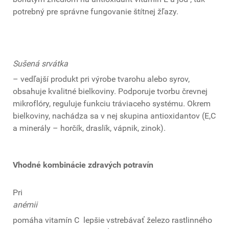
potrebný pre správne fungovanie štítnej žľazy.
Sušená srvátka
– vedľajší produkt pri výrobe tvarohu alebo syrov,
obsahuje kvalitné bielkoviny. Podporuje tvorbu črevnej
mikroflóry, reguluje funkciu tráviaceho systému. Okrem
bielkoviny, nachádza sa v nej skupina antioxidantov (E,C
a minerály – horčík, draslík, vápnik, zinok).
Vhodné kombinácie zdravých potravín
Pri
anémii
pomáha vitamín C lepšie vstrebávať železo rastlinného