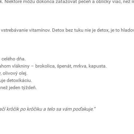
k. Niektoré môžu dokonca zaťažovať pečeň a obličky viac, než 
vstrebávanie vitamínov. Detox bez tuku nie je detox, je to hlado
 celého dňa.
ahom vlákniny – brokolica, špenát, mrkva, kapusta.
olivový olej.
je detoxikáciu.
 než jeden týždeň.
ačí krôčik po krôčiku a telo sa vám poďakuje.”