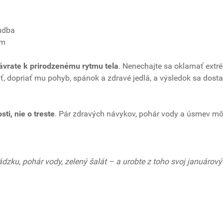
hudba
ím
ávrate k prirodzenému rytmu tela
. Nenechajte sa oklamať ext
ať, dopriať mu pohyb, spánok a zdravé jedlá, a výsledok sa dosta
sti, nie o treste
. Pár zdravých návykov, pohár vody a úsmev mô
dzku, pohár vody, zelený šalát – a urobte z toho svoj januárový 