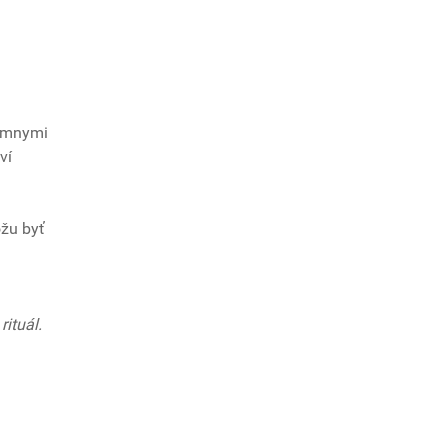
rémnymi
ví
žu byť
rituál.