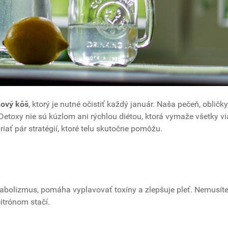
kový kôš
, ktorý je nutné očistiť každý január. Naša pečeň, obličky
 Detoxy nie sú kúzlom ani rýchlou diétou, ktorá vymaže všetky v
ať pár stratégií, ktoré telu skutočne pomôžu.
bolizmus, pomáha vyplavovať toxíny a zlepšuje pleť. Nemusíte
itrónom stačí.