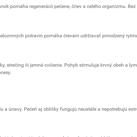
ánok pomáha regenerácii pečene, čriev a celého organizmu. Bez
celozrnných potravín pomáha črevám udržiavať prirodzený rytm
 strečing či jemné cvičenie. Pohyb stimuluje krvný obeh a lym
ocesy.
adu a únavy. Pečeň aj obličky fungujú neustále a nepotrebujú ex