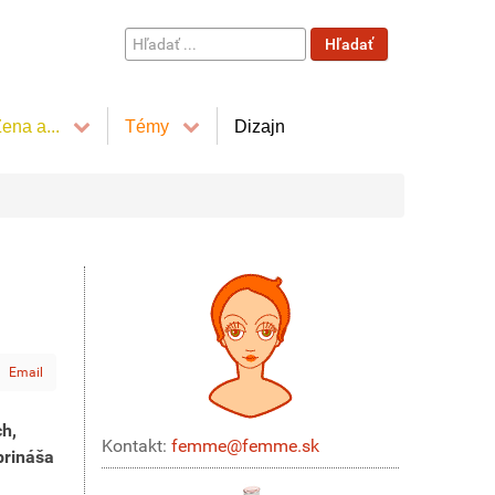
Hľadať
Hľadať
...
ena a...
Témy
Dizajn
Email
ch,
Kontakt:
femme@femme.sk
prináša