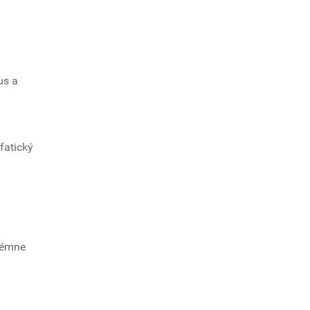
us a
fatický
trémne