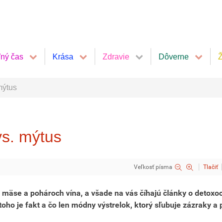
ľný čas
Krása
Zdravie
Dôverne
Ž
mýtus
vs. mýtus
Veľkosť písma
Tlačiť
m mäse a pohároch vína, a všade na vás číhajú články o detoxo
toho je fakt a čo len módny výstrelok, ktorý sľubuje zázraky a 