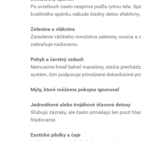
Po sviatkoch často nespíme podľa rytmu tela. Sp
kvalitného spánku nebude žiadny detox efektívny.
Zelenina a vláknina
Zaradenie väčšieho množstva zeleniny, ovocia a 
zabraňuje nadúvaniu.
Pohyb a čerstvý vzduch
Nemusíme hneď behať maratóny, stačia prechádzky,
systém, čím podporuje prirodzené detoxikačné pr
Mýty, ktoré môžeme pokojne ignorovať
Jednodňové alebo trojdňové šťavové detoxy
Sľubujú zázraky, ale často prinášajú len pocit hl
hladovanie.
Exotické pilulky a čaje