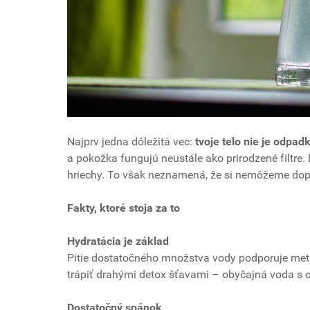
Najprv jedna dôležitá vec:
tvoje telo nie je odpad
a pokožka fungujú neustále ako prirodzené filtre.
hriechy. To však neznamená, že si nemôžeme dopri
Fakty, ktoré stoja za to
Hydratácia je základ
Pitie dostatočného množstva vody podporuje meta
trápiť drahými detox šťavami – obyčajná voda s c
Dostatočný spánok