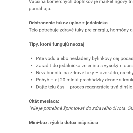
Väčšina komerčných doplnkov je marketingový tri
pomáhajú.
Odstránenie tukov úplne z jedálnička
Telo potrebuje zdravé tuky pre energiu, hormóny a 
Tipy, ktoré fungujú naozaj
Pite vodu alebo nesladený bylinkový čaj počas
Zaradiť do jedálnička zeleninu s vysokým obs
Nezabudnite na zdravé tuky – avokádo, orechy, 
Pohyb – aj 20 minút prechádzky denne stimulu
Dajte telu čas – proces regenerácie trvá dlhšie
Citát mesiaca:
“Nie je potrebné šprintovať do zdravého života. St
Mini-box: rýchla detox inšpirácia