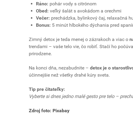
Ráno:
pohár vody s citrónom
Obed:
veľký šalát s avokádom a orechmi
Večer:
prechádzka, bylinkový čaj, relaxačná 
Bonus:
5 minút hlbokého dýchania pred span
Zimný detox je teda menej o zázrakoch a viac o
n
trendami – vaše telo vie, čo robiť. Stačí ho počúv
prirodzene.
Na konci dňa, nezabudnite –
detox je o starostlivo
účinnejšie než všetky drahé kúry sveta.
Tip pre čitateľky:
Vyberte si dnes jedno malé gesto pre telo – prechá
Zdroj foto: Pixabay