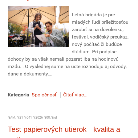
Letná brigáda je pre
mladých ľudí príležitosťou
zarobiť si na dovolenku,
festival, vodičský preukaz,
nový počítač či budúce
štúdium. Pri podpise
dohody by sa však nemali pozerať iba na hodinovú
mzdu. . O výslednej sume na účte rozhodujú aj odvody,
dane a dokumenty,...
Kategória
Spoločnosť
Čítať viac...
%AM, %21 %041 %2026 %00:%júl
Test papierových utierok - kvalita a