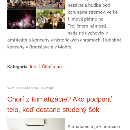
nezávislá hudba pod
korunami stromov, veľké
filmové plátno na
Trojičnom námestí,
nedeľné dychovky v
amfiteátri a koncerty v historických chrámoch. Hudobné
koncerty v Bratislave a v Modre.
Kategória
Iné
Čítať viac...
%AM, %23 %041 %2026 %00:%júl
Chorí z klimatizácie? Ako podporiť
telo, keď dostane studený šok
Klimatizácia je v horúcich