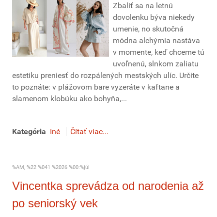
Zbaliť sa na letnú
dovolenku býva niekedy
umenie, no skutočná
módna alchýmia nastáva
v momente, keď chceme tú
uvoľnenú, slnkom zaliatu
estetiku preniesť do rozpálených mestských ulíc. Určite
to poznáte: v plážovom bare vyzeráte v kaftane a
slamenom klobúku ako bohyňa,...
Kategória
Iné
Čítať viac...
%AM, %22 %041 %2026 %00:%júl
Vincentka sprevádza od narodenia až
po seniorský vek