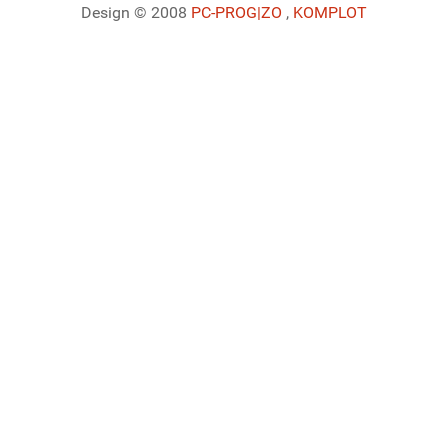
Design © 2008
PC-PROG
|ZO
,
KOMPLOT
Ladiaca konzola systému Joomla!
Sedenie
Informácie o profile
Využitie pamäte