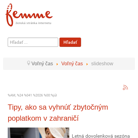
Hľadať
Hľadať
...
Voľný čas
Voľný čas
slideshow
%AM, %24 %041 %2026 %00:%júl
Tipy, ako sa vyhnúť zbytočným
poplatkom v zahraničí
Letná dovolenková sezóna