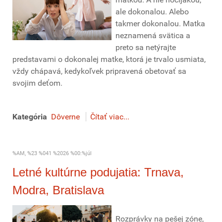
ale dokonalou. Alebo
takmer dokonalou. Matka
neznamená svätica a
preto sa netýrajte
predstavami o dokonalej matke, ktorá je trvalo usmiata,
vždy chápavá, kedykoľvek pripravená obetovať sa
svojim deťom.
Kategória
Dôverne
Čítať viac...
%AM, %23 %041 %2026 %00:%júl
Letné kultúrne podujatia: Trnava,
Modra, Bratislava
Rozprávky na pešej zóne,