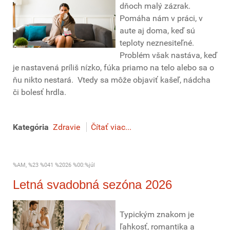
dňoch malý zázrak.
Pomáha nám v práci, v
aute aj doma, keď sú
teploty neznesiteľné.
Problém však nastáva, keď
je nastavená príliš nízko, fúka priamo na telo alebo sa o
ňu nikto nestará. Vtedy sa môže objaviť kašeľ, nádcha
či bolesť hrdla.
Kategória
Zdravie
Čítať viac...
%AM, %23 %041 %2026 %00:%júl
Letná svadobná sezóna 2026
Typickým znakom je
ľahkosť, romantika a