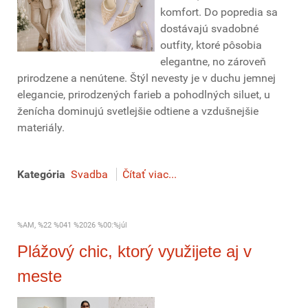
komfort. Do popredia sa
dostávajú svadobné
outfity, ktoré pôsobia
elegantne, no zároveň
prirodzene a nenútene. Štýl nevesty je v duchu jemnej
elegancie, prirodzených farieb a pohodlných siluet, u
ženícha dominujú svetlejšie odtiene a vzdušnejšie
materiály.
Kategória
Svadba
Čítať viac...
%AM, %22 %041 %2026 %00:%júl
Plážový chic, ktorý využijete aj v
meste