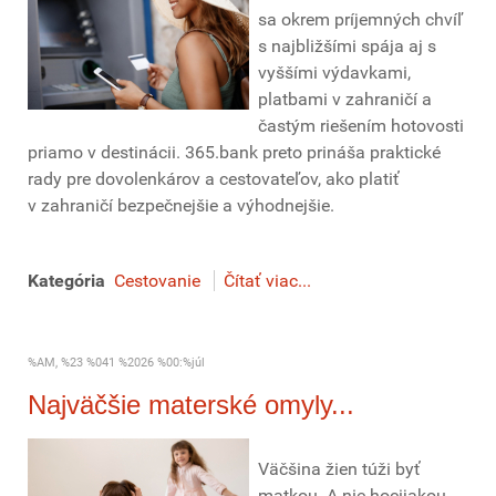
sa okrem príjemných chvíľ
s najbližšími spája aj s
vyššími výdavkami,
platbami v zahraničí a
častým riešením hotovosti
priamo v destinácii. 365.bank preto prináša praktické
rady pre dovolenkárov a cestovateľov, ako platiť
v zahraničí bezpečnejšie a výhodnejšie.
Kategória
Cestovanie
Čítať viac...
%AM, %23 %041 %2026 %00:%júl
Najväčšie materské omyly...
Väčšina žien túži byť
matkou. A nie hocijakou,