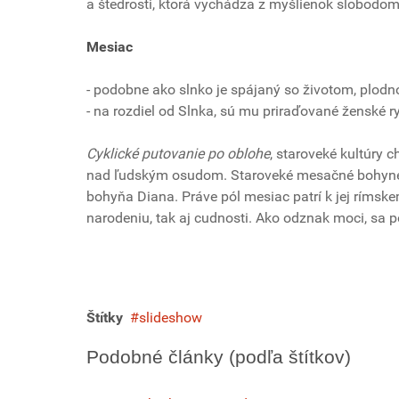
a štedrosti, ktorá vychádza z myšlienok slobodo
Mesiac
- podobne ako slnko je spájaný so životom, plodno
- na rozdiel od Slnka, sú mu priraďované ženské r
Cyklické putovanie po oblohe
, staroveké kultúry c
nad ľudským osudom. Staroveké mesačné bohyne ma
bohyňa Diana. Práve pól mesiac patrí k jej ríms
narodeniu, tak aj cudnosti. Ako odznak moci, sa po
Štítky
slideshow
Podobné články (podľa štítkov)