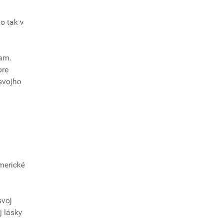
o tak v
nam.
pre
svojho
merické
svoj
j lásky