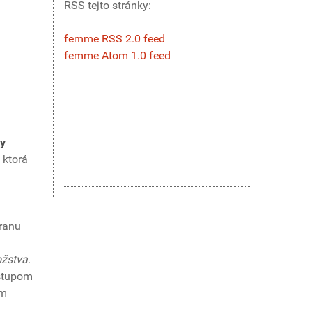
RSS tejto stránky:
femme RSS 2.0 feed
femme Atom 1.0 feed
y
 ktorá
hranu
ožstva
.
ástupom
ím