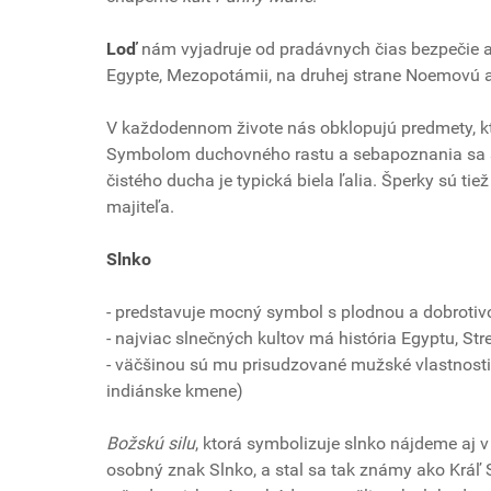
Loď
nám vyjadruje od pradávnych čias bezpečie a 
Egypte, Mezopotámii, na druhej strane Noemovú 
V každodennom živote nás obklopujú predmety, k
Symbolom duchovného rastu a sebapoznania sa sta
čistého ducha je typická biela ľalia. Šperky sú 
majiteľa.
Slnko
- predstavuje mocný symbol s plodnou a dobrotivou
- najviac slnečných kultov má história Egyptu, St
- väčšinou sú mu prisudzované mužské vlastnosti,
indiánske kmene)
Božskú silu
, ktorá symbolizuje slnko nájdeme aj v
osobný znak Slnko, a stal sa tak známy ako Kráľ