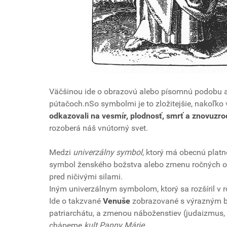
Väčšinou ide o obrazovú alebo písomnú podobu a
pútačoch.nSo symbolmi je to zložitejšie, nakoľko 
odkazovali na vesmír, plodnosť, smrť a znovuzro
rozoberá náš vnútorný svet.
Medzi
univerzálny symbol
, ktorý má obecnú platn
symbol ženského božstva alebo zmenu ročných o
pred ničivými silami.
Iným univerzálnym symbolom, ktorý sa rozšíril v 
Ide o takzvané
Venuše
zobrazované s výrazným br
patriarchátu, a zmenou náboženstiev (judaizmus, k
chápeme
kult Panny Márie
.