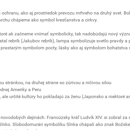
ochranu, ako aj prostriedok prevozu mŕtveho na druhý svet. Bol
archu chápeme ako symbol kresťanstva a cirkvy.
toré ak začneme vnímať symbolicky, tak nadobúdajú nový výz
l rebrík (Jakubov rebrík), lampa symbolizuje svetlo pravdy a 
tiež prastarým symbolom pocty, lásky ako aj symbolom bohatstva 
 stránkou, na druhej strane so zúrivou a ničivou silou
rednej Ameriky a Peru
 ale určité kultúry ho pokladajú za ženu (Japonsko a niektoré a
 novodobých dejinách. Francúzsky kráľ Ludvík XIV. si zobral za 
 Slnko. Slobodomurári symboliku Slnka chápali ako znak Božske