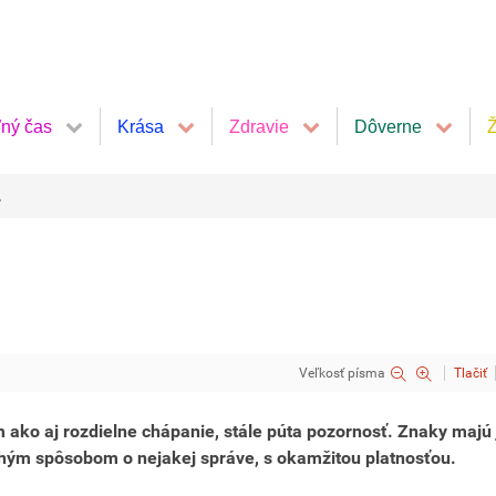
ľný čas
Krása
Zdravie
Dôverne
Ž
.
Veľkosť písma
Tlačiť
m ako aj rozdielne chápanie, stále púta pozornosť. Znaky majú
hým spôsobom o nejakej správe, s okamžitou platnosťou.