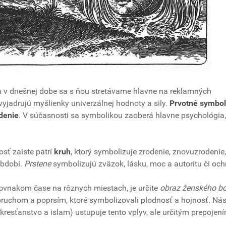
 v dnešnej dobe sa s ňou stretávame hlavne na reklamných
vyjadrujú myšlienky univerzálnej hodnoty a sily.
Prvotné symbol
denie
. V súčasnosti sa symbolikou zaoberá hlavne psychológia,
osť zaiste patrí
kruh
, ktorý symbolizuje zrodenie, znovuzrodenie,
bdobí.
Prstene
symbolizujú zväzok, lásku, moc a autoritu či oc
rovnakom čase na rôznych miestach, je určite
obraz ženského b
uchom a poprsím, ktoré symbolizovali plodnosť a hojnosť. N
resťanstvo a islam) ustupuje tento vplyv, ale určitým prepojen