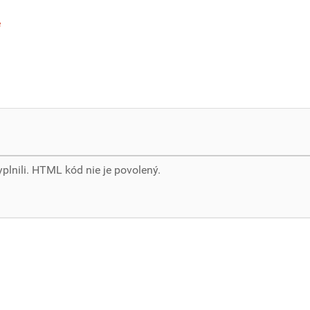
e
yplnili. HTML kód nie je povolený.