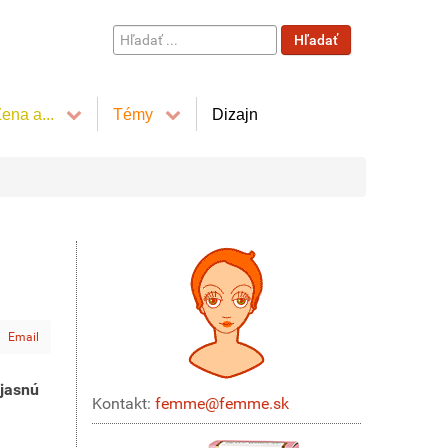
Hľadať
Hľadať
...
ena a...
Témy
Dizajn
Email
 jasnú
Kontakt:
femme@femme.sk