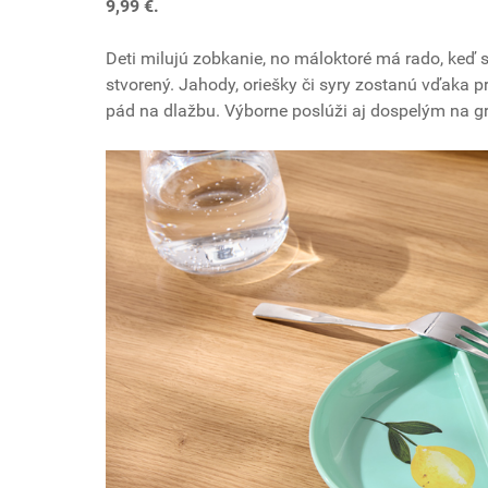
9,99 €.
Deti milujú zobkanie, no máloktoré má rado, keď
stvorený. Jahody, oriešky či syry zostanú vďaka p
pád na dlažbu. Výborne poslúži aj dospelým na gr