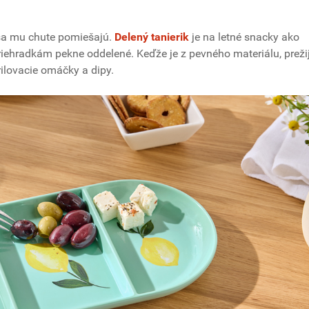
 sa mu chute pomiešajú.
Delený tanierik
je na letné snacky ako
riehradkám pekne oddelené. Keďže je z pevného materiálu, prežij
ilovacie omáčky a dipy.