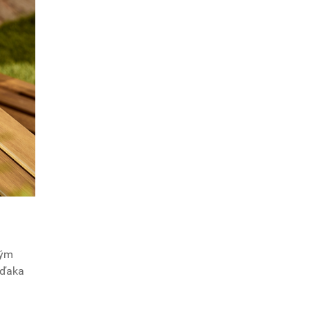
vým
vďaka