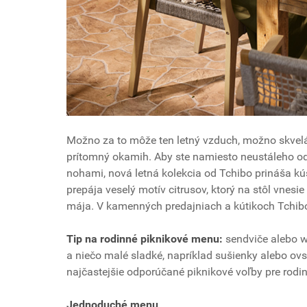
Možno za to môže ten letný vzduch, možno skvelá 
prítomný okamih.
Aby ste namiesto neustáleho od
nohami, nová letná kolekcia od Tchibo prináša kúsk
prepája veselý motív citrusov, ktorý na stôl vnes
mája. V kamenných predajniach a kútikoch Tchibo 
Tip na rodinné piknikové menu:
sendviče alebo w
a niečo malé sladké, napríklad sušienky alebo ovs
najčastejšie odporúčané piknikové voľby pre rodiny
Jednoduché menu