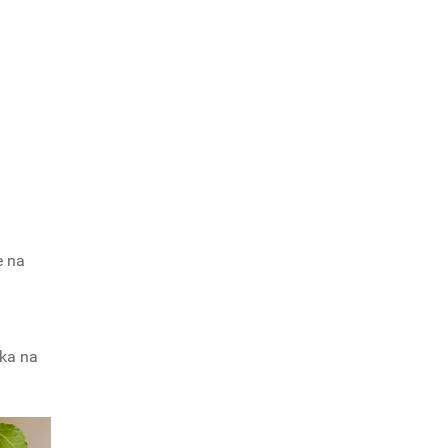
e na
íka na