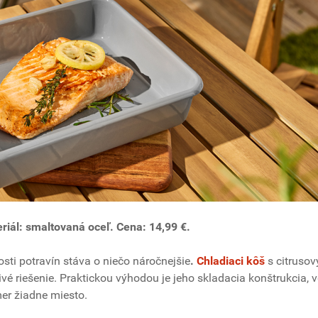
eriál: smaltovaná oceľ. Cena: 14,99 €.
sti potravín stáva o niečo náročnejšie
.
Chladiaci kôš
s citruso
vé riešenie. Praktickou výhodou je jeho skladacia konštrukcia, 
mer žiadne miesto.