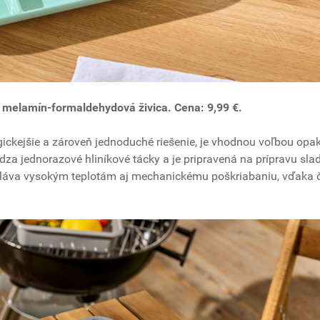
% melamín-formaldehydová živica. Cena: 9,99 €.
gickejšie a zároveň jednoduché riešenie, je vhodnou voľbou op
za jednorazové hliníkové tácky a je pripravená na prípravu sla
oláva vysokým teplotám aj mechanickému poškriabaniu, vďaka