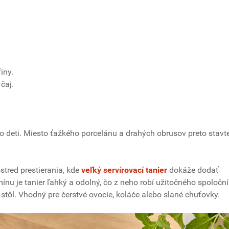
iny.
čaj.
o deti. Miesto ťažkého porcelánu a drahých obrusov preto stavt
stred prestierania, kde
veľký servírovací tanier
dokáže dodať
nu je tanier ľahký a odolný, čo z neho robí užitočného spoločn
tôl. Vhodný pre čerstvé ovocie, koláče alebo slané chuťovky.