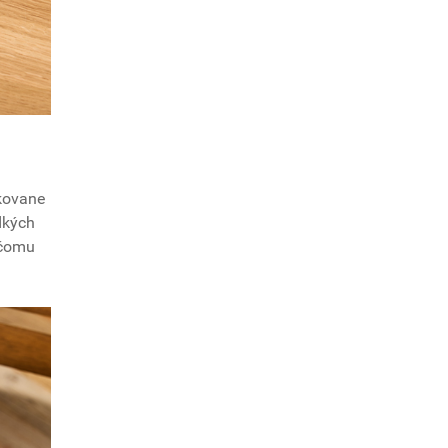
akovane
dkých
 čomu