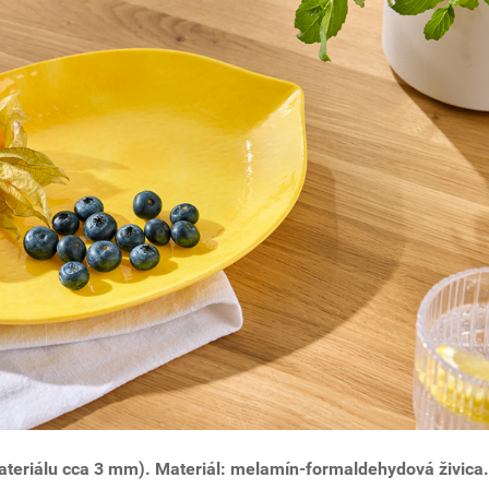
materiálu cca 3 mm). Materiál: melamín-formaldehydová živica