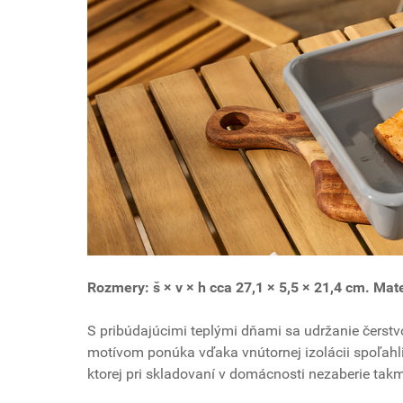
Rozmery: š × v × h cca 27,1 × 5,5 × 21,4 cm. Mat
S pribúdajúcimi teplými dňami sa udržanie čerstvo
motívom ponúka vďaka vnútornej izolácii spoľahli
ktorej pri skladovaní v domácnosti nezaberie tak