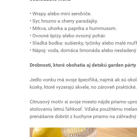
• Wrapy alebo mini sendviče.
• Syr, hrozno a cherry paradajky.
• Mrkva, uhorka a paprika s hummusom.
• Ovocné špízy alebo ovocný pohár.
• Sladká bodka: sušienky, tyčinky alebo malé muff
• Nápoj: voda, domáca limonáda alebo nesladený 
Drobnosti, ktoré obohatia aj detskú garden párty
Jedlo vonku má svoje špecifiká, najmä ak sú okol
kúsky, ktoré vyzerajú skvele, no zároveň praktické.
Citrusový motív si svoje miesto nájde priamo upro
stolovaniu letnú ľahkosť. Vďaka použitému melamí
prenášanie dobrôt z kuchyne priamo na záhradný s