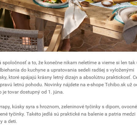
spoločnosť a to, že konečne nikam neletíme a vieme si len tak 
biehania do kuchyne a upratovania sedeli radšej s vyloženými
y, ktoré spájajú krásny letný dizajn a absolútnu praktickosť. Ce
ie pravú letnú pohodu. Novinky nájdete na e-shope Tchibo.sk už o
je tovar dostupný od 1. júna.
rapy, kúsky syra s hroznom, zeleninové tyčinky s dipom, ovocné
ené tyčinky. Takéto jedlá sú praktické na balenie a patria medzi
 a deti.