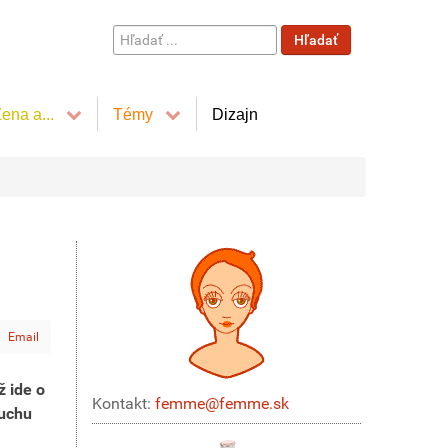
Hľadať
Hľadať
...
ena a...
Témy
Dizajn
Email
ž ide o
Kontakt:
femme@femme.sk
duchu