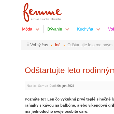
Móda
Bývanie
Kuchyňa
Vo
Voľný čas
Iné
Odštartujte leto rodinným
Odštartujte leto rodinný
Napísal Samuel Ďuriš
06. jún 2026
Poznáte to? Len čo vykuknú prvé teplé slnečné lú
raňajky s kávou na balkóne, alebo víkendovú gri
má jednoducho svoje osobité čaro.