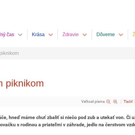
ľný čas
Krása
Zdravie
Dôverne
Ž
 piknikom
m piknikom
Veľkosť písma
Tlačiť
če, hneď máme chuť zbaliť si niečo pod zub a utekať von. Či u
lovačku s rodinou a priateľmi v záhrade, jedlo na čerstvom vz