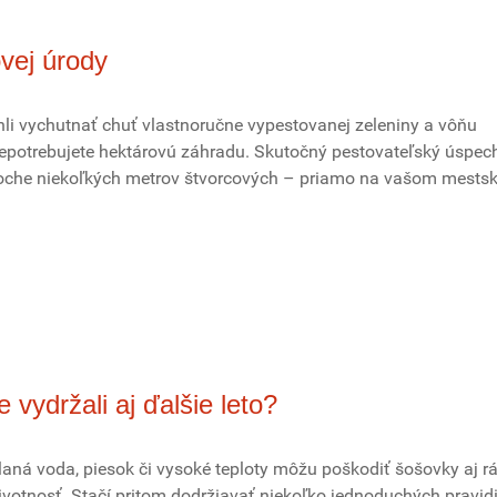
ovej úrody
ohli vychutnať chuť vlastnoručne vypestovanej zeleniny a vôňu
 nepotrebujete hektárovú záhradu. Skutočný pestovateľský úspec
 ploche niekoľkých metrov štvorcových – priamo na vašom mest
 vydržali aj ďalšie leto?
laná voda, piesok či vysoké teploty môžu poškodiť šošovky aj r
životnosť. Stačí pritom dodržiavať niekoľko jednoduchých pravidi