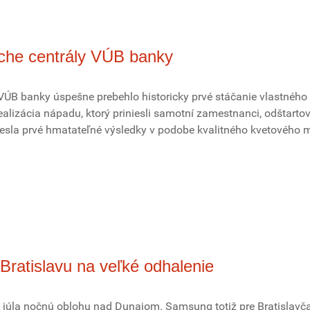
eche centrály VÚB banky
 VÚB banky úspešne prebehlo historicky prvé stáčanie vlastného
lizácia nápadu, ktorý priniesli samotní zamestnanci, odštarto
iniesla prvé hmatateľné výsledky v podobe kvalitného kvetového 
Bratislavu na veľké odhalenie
2. júla nočnú oblohu nad Dunajom. Samsung totiž pre Bratislavč