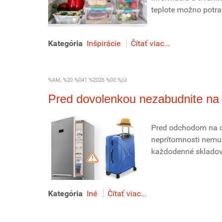
teplote možno potra
Kategória
Inšpirácie
Čítať viac...
%AM, %20 %041 %2026 %00:%júl
Pred dovolenkou nezabudnite na 
Pred odchodom na do
neprítomnosti nemus
každodenné skladova
Kategória
Iné
Čítať viac...