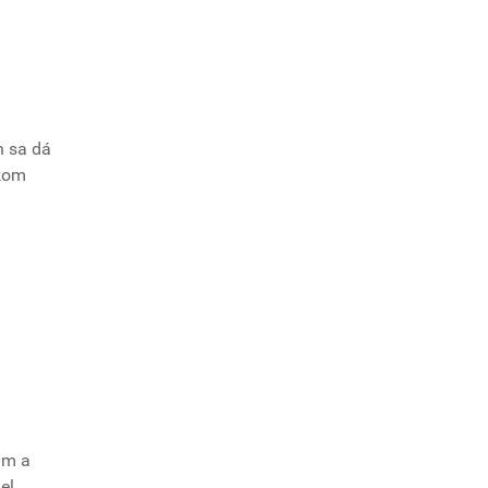
h sa dá
skom
ám a
el,