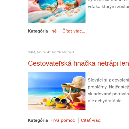
vďaka ktorým zostan
Kategória
Iné
Čítať viac...
%AM, %20 %041 %2026 %00:%júl
Cestovateľská hnačka netrápi le
Slováci si z dovolen
problémy. Najčastej
skladované potravin
ale dehydratácia.
Kategória
Prvá pomoc
Čítať viac...