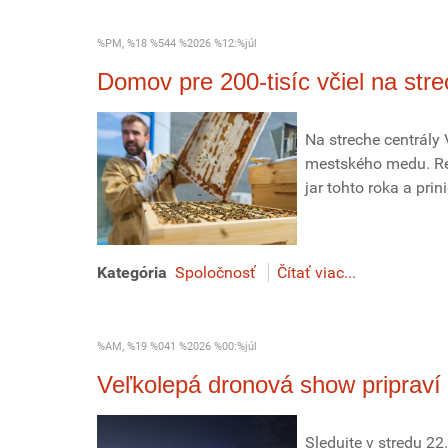
%PM, %18 %544 %2026 %12:%júl
Domov pre 200-tisíc včiel na str
Na streche centrály
mestského medu. Rea
jar tohto roka a pr
Kategória
Spoločnosť
Čítať viac...
%AM, %19 %041 %2026 %00:%júl
Veľkolepá dronová show pripraví 
Sledujte v stredu 2