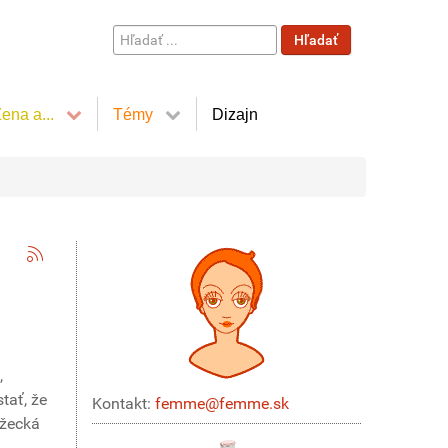
Hľadať
Hľadať
...
ena a...
Témy
Dizajn
,
tať, že
Kontakt:
femme@femme.sk
ežecká