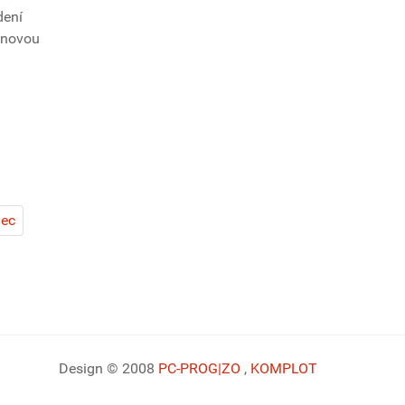
dení
onovou
iec
Design © 2008
PC-PROG
|ZO
,
KOMPLOT