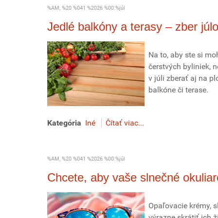
%AM, %20 %041 %2026 %00:%júl
Jedlé balkóny a terasy – zber júl
Na to, aby ste si m
čerstvých byliniek,
v júli zberať aj na
balkóne či terase.
Kategória
Iné
Čítať viac...
%AM, %20 %041 %2026 %00:%júl
Chcete, aby vaše slnečné okuliare
Opaľovacie krémy, s
výrazne skrátiť ich 