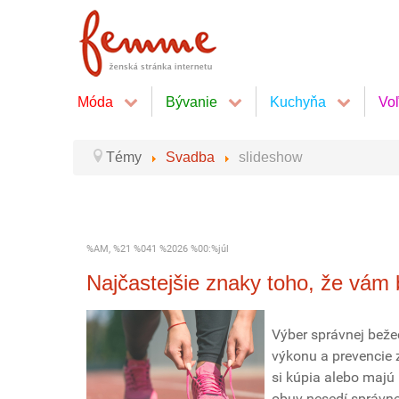
Móda
Bývanie
Kuchyňa
Vo
Témy
Svadba
slideshow
%AM, %21 %041 %2026 %00:%júl
Najčastejšie znaky toho, že vám
Výber správnej bežec
výkonu a prevencie z
si kúpia alebo majú
obuv nesedí správn