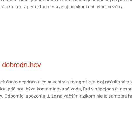
ú okuliare v perfektnom stave aj po skončení letnej sezóny.
n dobrodruhov
iek často neprinesú len suveníry a fotografie, ale aj nečakané tr
šou príčinou býva kontaminovaná voda, ľad v nápojoch či nesp
y. Odborníci upozorňujú, že najväčším rizikom nie je samotná h