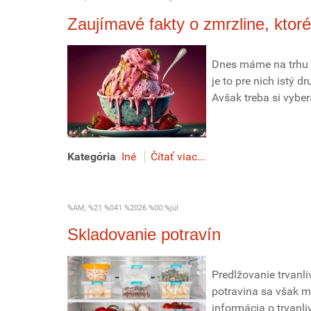
Zaujímavé fakty o zmrzline, ktor
Dnes máme na trhu v
je to pre nich istý 
Avšak treba si vyber
Kategória
Iné
Čítať viac...
%AM, %21 %041 %2026 %00:%júl
Skladovanie potravín
Predlžovanie trvanl
potravina sa však mu
informácia o trvanliv