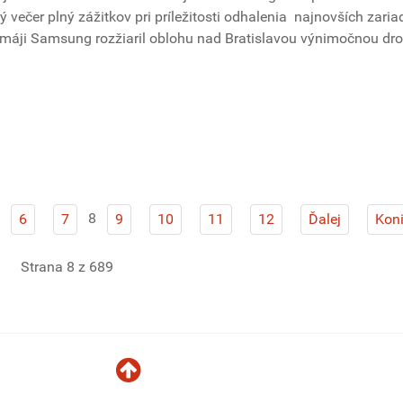
 večer plný zážitkov pri príležitosti odhalenia najnovších zaria
máji Samsung rozžiaril oblohu nad Bratislavou výnimočnou dr
8
6
7
9
10
11
12
Ďalej
Kon
Strana 8 z 689