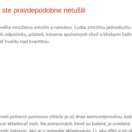
é ste pravdepodobne netušili
eľké množstvo zmrzlín a nanukov. Ľudia zmrzlinu jednoducho 
druh odpočinku, pôžitok, trávenie spoločných chvíľ s blízkymi ľuďm
ať kvalitu nad kvantitou.
ivosti potravín pomocou chladu je už dnes samozrejmosťou, ka
sí skladovať inak. Na potravinách, ktoré sú balené, je uvedená
osti potravín, ako aj o spôsobe skladovania, t.j. ako dlho a pri a