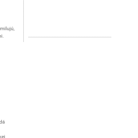
milujú,
i.
ždá
kej