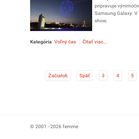
pripravuje výnimočný
Samsung Galaxy. V 
show.
Kategória
Voľný čas
Čítať viac...
Začiatok
Späť
3
4
5
© 2001 - 2026 femme