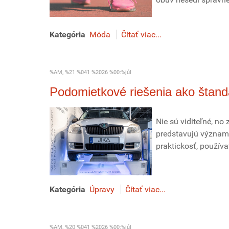
Kategória
Móda
Čítať viac...
%AM, %21 %041 %2026 %00:%júl
Podomietkové riešenia ako štan
Nie sú viditeľné, n
predstavujú významn
praktickosť, používa
Kategória
Úpravy
Čítať viac...
%AM, %20 %041 %2026 %00:%júl