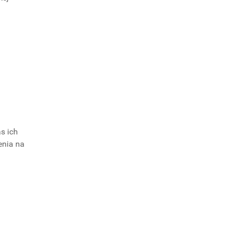
s ich
enia na