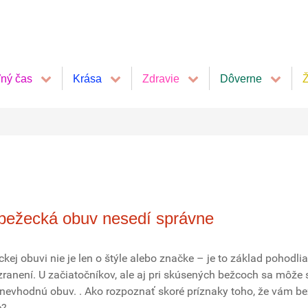
ľný čas
Krása
Zdravie
Dôverne
Ž
 bežecká obuv nesedí správne
kej obuvi nie je len o štýle alebo značke – je to základ pohodlia
ranení. U začiatočníkov, ale aj pri skúsených bežcoch sa môže s
 nevhodnú obuv. . Ako rozpoznať skoré príznaky toho, že vám b
e?