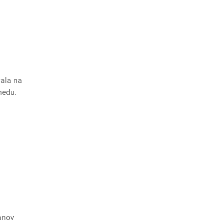
vala na
medu.
anov