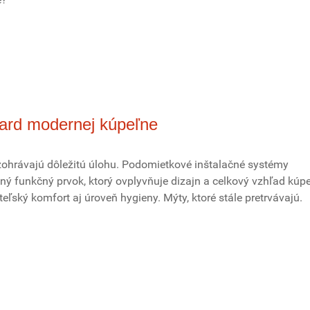
dard modernej kúpeľne
o zohrávajú dôležitú úlohu. Podomietkové inštalačné systémy
ý funkčný prvok, ktorý ovplyvňuje dizajn a celkový vzhľad kúpeľ
teľský komfort aj úroveň hygieny. Mýty, ktoré stále pretrvávajú.