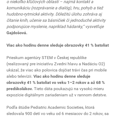
o niekoľko kľúčových oblastí – najmä kontakt a
komunikáciu (rozprávanie a dialóg), hru, pohyb a tiež
hudobno-rytmické aktivity. Dôležitú úlohu zohráva aj
čítanie kníh, učenie sa básničiek či jednoduché aktivity
podporujúce myslenie, napríklad hádanky,“ vysvetľuje
Gajdošová.
Viac ako hodinu denne sleduje obrazovky 41 % batoliat
Prieskum agentúry STEM v Českej republike
(realizovaný pre iniciatívu Zvedni hlavu a Nadáciu O2)
ukázal, že viac ako polovica dojčiat trávi čas pri mobile
alebo televízii.
Viac ako hodinu denne sleduje
obrazovky 41 % batoliat vo veku 1–2 rokov a až 68 %
predškolákov.
Tieto dáta poukazujú na vysokú mieru
expozície digitálnym zariadeniam už v rannom detstve.
Podľa štúdie Pediatric Academic Societies, ktorá
sledovala 900 detí vo veku od 6 mesiacov do 2 rokov, sa