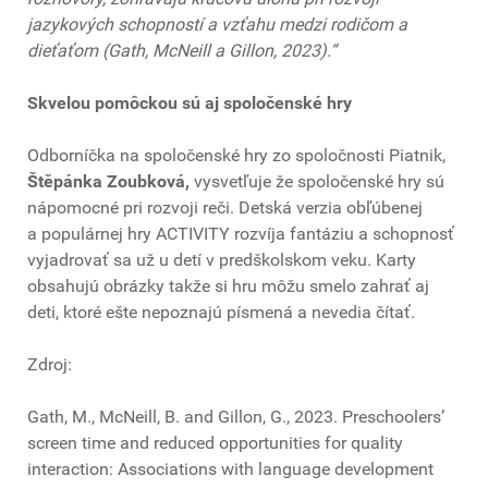
jazykových schopností a vzťahu medzi rodičom a
dieťaťom (Gath, McNeill a Gillon, 2023).“
Skvelou pomôckou sú aj spoločenské hry
Odborníčka na spoločenské hry zo spoločnosti Piatnik,
Štěpánka Zoubková,
vysvetľuje že spoločenské hry sú
nápomocné pri rozvoji reči. Detská verzia obľúbenej
a populárnej hry ACTIVITY rozvíja fantáziu a schopnosť
vyjadrovať sa už u detí v predškolskom veku. Karty
obsahujú obrázky takže si hru môžu smelo zahrať aj
deti, ktoré ešte nepoznajú písmená a nevedia čítať.
Zdroj:
Gath, M., McNeill, B. and Gillon, G., 2023. Preschoolers’
screen time and reduced opportunities for quality
interaction: Associations with language development