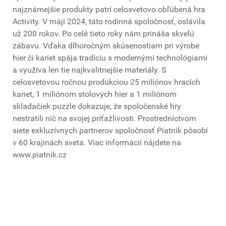
najznámejšie produkty patrí celosvetovo obľúbená hra
Activity. V máji 2024, táto rodinná spoločnosť, oslávila
už 200 rokov. Po celé tieto roky nám prináša skvelú
zábavu. Vďaka dlhoročným skúsenostiam pri výrobe
hier či kariet spája tradíciu s modernými technológiami
a využíva len tie najkvalitnejšie materiály. S
celosvetovou ročnou produkciou 25 miliónov hracích
kariet, 1 miliónom stolových hier a 1 miliónom
skladačiek puzzle dokazuje, že spoločenské hry
nestratili nič na svojej príťažlivosti. Prostredníctvom
siete exkluzívnych partnerov spoločnosť Piatnik pôsobí
v 60 krajinách sveta. Viac informácií nájdete na
www.piatnik.cz