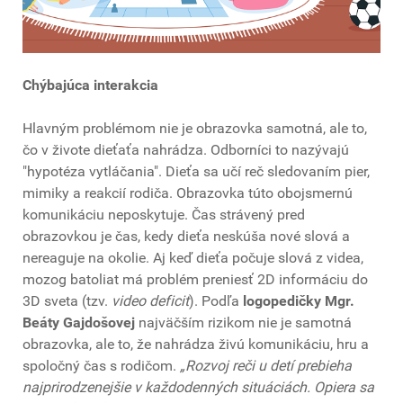
Chýbajúca interakcia
Hlavným problémom nie je obrazovka samotná, ale to,
čo v živote dieťaťa nahrádza. Odborníci to nazývajú
"hypotéza vytláčania". Dieťa sa učí reč sledovaním pier,
mimiky a reakcií rodiča. Obrazovka túto obojsmernú
komunikáciu neposkytuje. Čas strávený pred
obrazovkou je čas, kedy dieťa neskúša nové slová a
nereaguje na okolie. Aj keď dieťa počuje slová z videa,
mozog batoliat má problém preniesť 2D informáciu do
3D sveta (tzv.
video deficit
). Podľa
logopedičky Mgr.
Beáty Gajdošovej
najväčším rizikom nie je samotná
obrazovka, ale to, že nahrádza živú komunikáciu, hru a
spoločný čas s rodičom.
„Rozvoj reči u detí prebieha
najprirodzenejšie v každodenných situáciách. Opiera sa