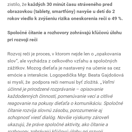
zistilo, že
každých 30 minút času stráveného pred
obrazovkou (tablety, smartfóny) navyše u detí do 2
rokov viedlo k zvýšeniu rizika oneskorenia reči o 49 %.
Spoločné čítanie a rozhovory zohrávajú kľúčovú úlohu
pri rozvoji reči
Rozvoj reči je proces, v ktorom nejde len o „opakovania
slov“, ale vychádza z celkového vzťahu a spoločných
zážitkov. Mozog dieťaťa je nastavený na učenie sa cez
emócie a interakcie. Logopedička Mgr. Beata Gajdošová
si myslí, že podpora reči nemusí byť zložitá. „
Veľmi
účinné je prirodzené rozprávanie – opisovanie
každodenných činností, pomenúvanie vecí a citlivé
reagovanie na pokusy dieťaťa o komunikáciu. Spoločné
čítanie rozvíja slovnú zásobu, porozumenie aj
schopnosť viesť dialóg. Novšie výskumy zároveň
ukazujú, že práve spoločné aktivity, ako čítanie a
rozhovory, zohrávajú kľúčovú úlohu pri rozvoji