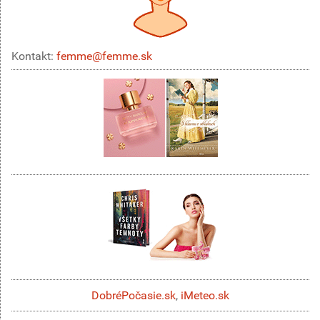
Kontakt:
femme@femme.sk
DobréPočasie.sk
,
iMeteo.sk