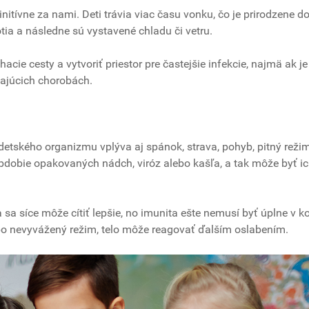
nitívne za nami. Deti trávia viac času vonku, čo je prirodzene do
tia a následne sú vystavené chladu či vetru.
cie cesty a vytvoriť priestor pre častejšie infekcie, najmä ak je
ajúcich chorobách.
detského organizmu vplýva aj spánok, strava, pohyb, pitný reži
bdobie opakovaných nádch, viróz alebo kašľa, a tak môže byť i
 sa síce môže cítiť lepšie, no imunita ešte nemusí byť úplne v ko
bo nevyvážený režim, telo môže reagovať ďalším oslabením.