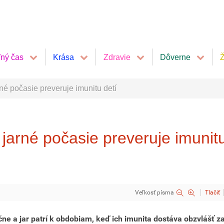
ľný čas
Krása
Zdravie
Dôverne
Ž
rné počasie preveruje imunitu detí
 jarné počasie preveruje imunit
Veľkosť písma
Tlačiť
čne a jar patrí k obdobiam, keď ich imunita dostáva obzvlášť z