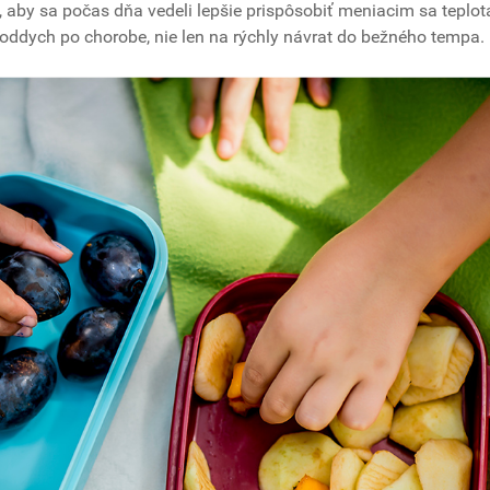
ia, aby sa počas dňa vedeli lepšie prispôsobiť meniacim sa teplo
ý oddych po chorobe, nie len na rýchly návrat do bežného tempa.