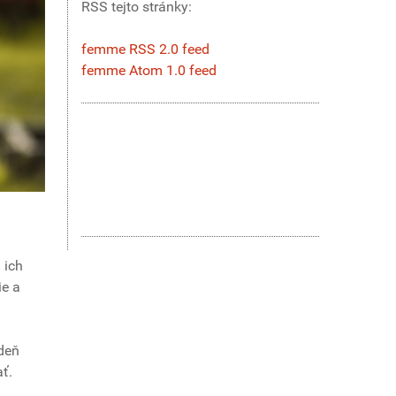
RSS tejto stránky:
femme RSS 2.0 feed
femme Atom 1.0 feed
 ich
ie a
 deň
ť.