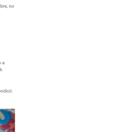
bre, no
m a
ch
ndícii.