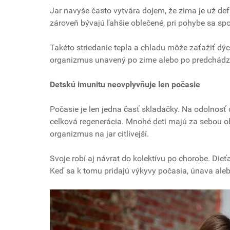
Jar navyše často vytvára dojem, že zima je už defi
zároveň bývajú ľahšie oblečené, pri pohybe sa spo
Takéto striedanie tepla a chladu môže zaťažiť dýcha
organizmus unavený po zime alebo po predchádz
Detskú imunitu neovplyvňuje len počasie
Počasie je len jedna časť skladačky. Na odolnosť 
celková regenerácia. Mnohé deti majú za sebou o
organizmus na jar citlivejší.
Svoje robí aj návrat do kolektívu po chorobe. Dieťa
Keď sa k tomu pridajú výkyvy počasia, únava ale