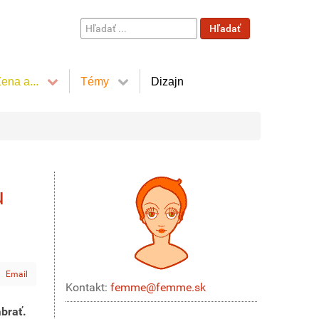
Hľadať
Hľadať
...
ena a...
Témy
Dizajn
u
Email
Kontakt:
femme@femme.sk
abrať.