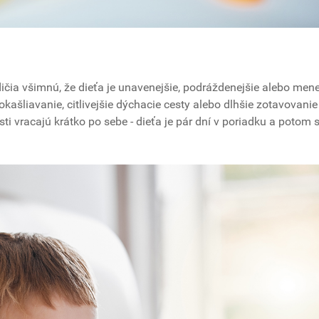
ičia všimnú, že dieťa je unavenejšie, podráždenejšie alebo mene
kašliavanie, citlivejšie dýchacie cesty alebo dlhšie zotavovanie
sti vracajú krátko po sebe - dieťa je pár dní v poriadku a potom 