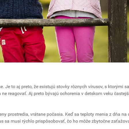
. Je to aj preto, že existujú stovky rôznych vírusov, s ktorými sa
 ne reagovať. Aj preto bývajú ochorenia v detskom veku častejš
meny prostredia, vrátane počasia. Keď sa teploty menia z dňa na
s sa musí rýchlo prispôsobovať, čo ho môže zbytočne zaťažova