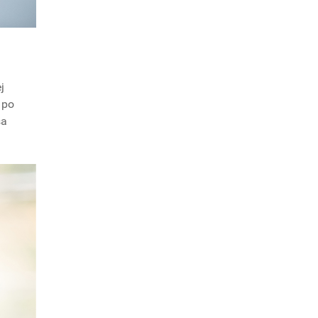
j
 po
sa