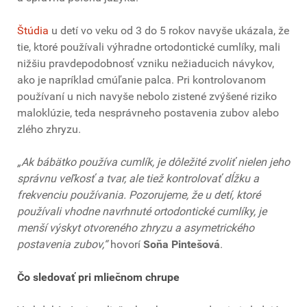
Štúdia
u detí vo veku od 3 do 5 rokov navyše ukázala, že
tie, ktoré používali výhradne ortodontické cumlíky, mali
nižšiu pravdepodobnosť vzniku nežiaducich návykov,
ako je napríklad cmúľanie palca. Pri kontrolovanom
používaní u nich navyše nebolo zistené zvýšené riziko
maloklúzie, teda nesprávneho postavenia zubov alebo
zlého zhryzu.
„Ak bábätko používa cumlík, je dôležité zvoliť nielen jeho
správnu veľkosť a tvar, ale tiež kontrolovať dĺžku a
frekvenciu používania. Pozorujeme, že u detí, ktoré
používali vhodne navrhnuté ortodontické cumlíky, je
menší výskyt otvoreného zhryzu a asymetrického
postavenia zubov,“
hovorí
Soňa Pintešová
.
Čo sledovať pri mliečnom chrupe