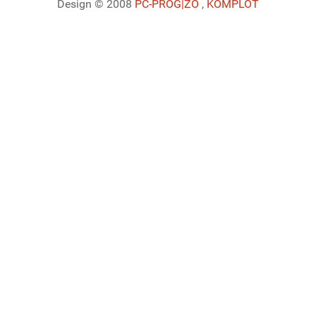
Design © 2008
PC-PROG
|ZO
,
KOMPLOT
Ladiaca konzola systému Joomla!
Sedenie
Informácie o profile
Využitie pamäte