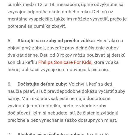
cumlík medzi 12. a 18. mesiacom, úplné odvyknutie sa
zvyčajne odporúča okolo druhého roku. Deti sú už
mentálne vyspelejšie, takže im môžete vysvetliť, prečo je
potrebné sa cumlíka zbaviť.
5.
Starajte sa o zuby od prvého zúbka:
Hneď ako sa
objaví prvý zúbok, zaveďte pravidelné čistenie zubov
dvakrát denne. Deti od 3 rokov môžu používať aj detskú
sonickú kefku
Philips
Sonicare For Kids
,
ktorá vďaka
hernej aplikácii zvyšuje ich motiváciu k čisteniu.
6.
Dočisťujte deťom zuby:
Vo chvíli, keď sa deti
naučia písať, si už pravdepodobne dokážu vyčistiť zuby
samy. Malí školáci však ešte nemajú dostatočne
vyvinutú jemnú motoriku, preto je vhodné zuby
dočisťovať, kým si nebudete istí, že čistenie zvládajú
precízne a bez vynechania ťažko dostupných miest.
7.
Sledujte vývoj čeľuste a zubov:
Je dôležité