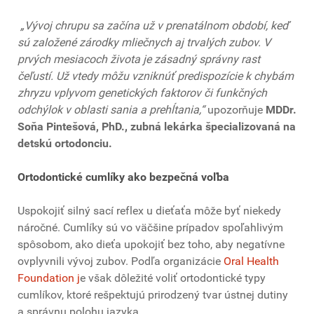
„Vývoj chrupu sa začína už v prenatálnom období, keď
sú založené zárodky mliečnych aj trvalých zubov. V
prvých mesiacoch života je zásadný správny rast
čeľustí. Už vtedy môžu vzniknúť predispozície k chybám
zhryzu vplyvom genetických faktorov či funkčných
odchýlok v oblasti sania a prehĺtania,“
upozorňuje
MDDr.
Soňa Pintešová, PhD., zubná lekárka špecializovaná na
detskú ortodonciu.
Ortodontické cumlíky ako bezpečná voľba
Uspokojiť silný sací reflex u dieťaťa môže byť niekedy
náročné. Cumlíky sú vo väčšine prípadov spoľahlivým
spôsobom, ako dieťa upokojiť bez toho, aby negatívne
ovplyvnili vývoj zubov. Podľa organizácie
Oral Health
Foundation
j
e však dôležité voliť ortodontické typy
cumlíkov, ktoré rešpektujú prirodzený tvar ústnej dutiny
a správnu polohu jazyka.