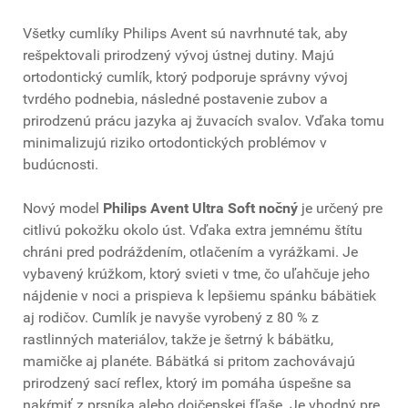
Všetky cumlíky Philips Avent sú navrhnuté tak, aby
rešpektovali prirodzený vývoj ústnej dutiny. Majú
ortodontický cumlík, ktorý podporuje správny vývoj
tvrdého podnebia, následné postavenie zubov a
prirodzenú prácu jazyka aj žuvacích svalov. Vďaka tomu
minimalizujú riziko ortodontických problémov v
budúcnosti.
Nový model
Philips Avent Ultra Soft nočný
je určený pre
citlivú pokožku okolo úst. Vďaka extra jemnému štítu
chráni pred podráždením, otlačením a vyrážkami. Je
vybavený krúžkom, ktorý svieti v tme, čo uľahčuje jeho
nájdenie v noci a prispieva k lepšiemu spánku bábätiek
aj rodičov. Cumlík je navyše vyrobený z 80 % z
rastlinných materiálov, takže je šetrný k bábätku,
mamičke aj planéte. Bábätká si pritom zachovávajú
prirodzený sací reflex, ktorý im pomáha úspešne sa
nakŕmiť z prsníka alebo dojčenskej fľaše. Je vhodný pre