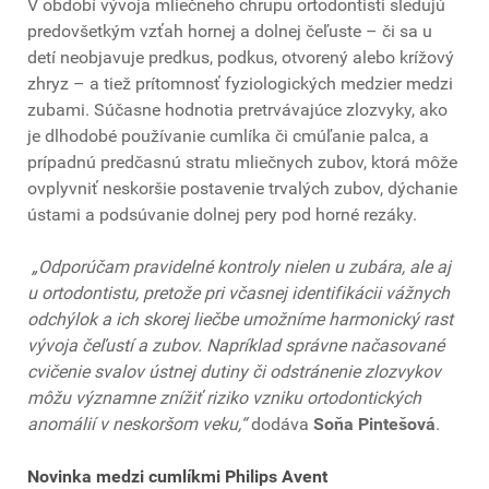
V období vývoja mliečneho chrupu ortodontisti sledujú
predovšetkým vzťah hornej a dolnej čeľuste – či sa u
detí neobjavuje predkus, podkus, otvorený alebo krížový
zhryz – a tiež prítomnosť fyziologických medzier medzi
zubami. Súčasne hodnotia pretrvávajúce zlozvyky, ako
je dlhodobé používanie cumlíka či cmúľanie palca, a
prípadnú predčasnú stratu mliečnych zubov, ktorá môže
ovplyvniť neskoršie postavenie trvalých zubov, dýchanie
ústami a podsúvanie dolnej pery pod horné rezáky.
„Odporúčam pravidelné kontroly nielen u zubára, ale aj
u ortodontistu, pretože pri včasnej identifikácii vážnych
odchýlok a ich skorej liečbe umožníme harmonický rast
vývoja čeľustí a zubov. Napríklad správne načasované
cvičenie svalov ústnej dutiny či odstránenie zlozvykov
môžu významne znížiť riziko vzniku ortodontických
anomálií v neskoršom veku,“
dodáva
Soňa Pintešová
.
Novinka medzi cumlíkmi Philips Avent