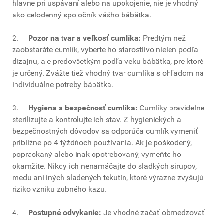
hlavne pri uspávaní alebo na upokojenie, nie je vhodný
ako celodenný spoločník vášho bábätka.
2.
Pozor na tvar a veľkosť cumlíka:
Predtým než
zaobstaráte cumlík, vyberte ho starostlivo nielen podľa
dizajnu, ale predovšetkým podľa veku bábätka, pre ktoré
je určený. Zvážte tiež vhodný tvar cumlíka s ohľadom na
individuálne potreby bábätka.
3.
Hygiena a bezpečnosť cumlíka:
Cumlíky pravidelne
sterilizujte a kontrolujte ich stav. Z hygienických a
bezpečnostných dôvodov sa odporúča cumlík vymeniť
približne po 4 týždňoch používania. Ak je poškodený,
popraskaný alebo inak opotrebovaný, vymeňte ho
okamžite. Nikdy ich nenamáčajte do sladkých sirupov,
medu ani iných sladených tekutín, ktoré výrazne zvyšujú
riziko vzniku zubného kazu.
4.
Postupné odvykanie:
Je vhodné začať obmedzovať