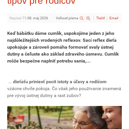
tipov pre rodičov
Napísal TS
08. máj 2026
Veľkosť písma
Tlačiť
Email
Keď bábätku dáme cumlík, uspokojíme jeden z jeho
najdôležitejších vrodených reflexov. Sací reflex dieťa
upokojuje a zároveň pomáha formovať svaly ústnej
dutiny a čeľuste ako základ zdravého úsmevu. Cumlík
môže bezpečne naplniť potrebu sania,...
...
dieťaťu priniesť pocit istoty a úľavy a rodičom
vzácne chvíle pokoja. Čo však jeho používanie znamená
pre vývoj ústnej dutiny a rast zubov?