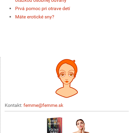
otázkou osobnej odvahy
Prvá pomoc pri otrave detí
Máte erotické sny?
Kontakt:
femme@femme.sk