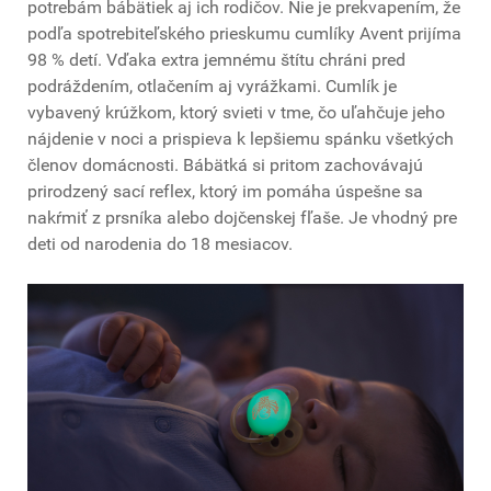
potrebám bábätiek aj ich rodičov. Nie je prekvapením, že
podľa spotrebiteľského prieskumu cumlíky Avent prijíma
98 % detí. Vďaka extra jemnému štítu chráni pred
podráždením, otlačením aj vyrážkami. Cumlík je
vybavený krúžkom, ktorý svieti v tme, čo uľahčuje jeho
nájdenie v noci a prispieva k lepšiemu spánku všetkých
členov domácnosti. Bábätká si pritom zachovávajú
prirodzený sací reflex, ktorý im pomáha úspešne sa
nakŕmiť z prsníka alebo dojčenskej fľaše. Je vhodný pre
deti od narodenia do 18 mesiacov.