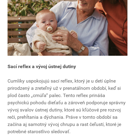
Sací reflex a vývoj ústnej dutiny
Cumlíky uspokojujú sací reflex, ktorý je u detí úplne
prirodzený a zreteľný už v prenatálnom období, keď si
plod často „cmúľa“ palec. Tento reflex prináša
psychickú pohodu dieťaťu a zároveň podporuje správny
vývoj svalov ústnej dutiny, ktoré sú kľúčové pre rozvoj
reči, prehĺtania a dýchania. Práve v tomto období sa
začína aj samotný vývoj chrupu a rast čeľustí, ktoré je
potrebné starostlivo sledovať.