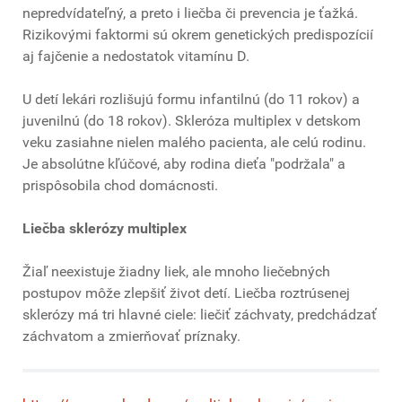
nepredvídateľný, a preto i liečba či prevencia je ťažká.
Rizikovými faktormi sú okrem genetických predispozícií
aj fajčenie a nedostatok vitamínu D.
U detí lekári rozlišujú formu infantilnú (do 11 rokov) a
juvenilnú (do 18 rokov). Skleróza multiplex v detskom
veku zasiahne nielen malého pacienta, ale celú rodinu.
Je absolútne kľúčové, aby rodina dieťa "podržala" a
prispôsobila chod domácnosti.
Liečba sklerózy multiplex
Žiaľ neexistuje žiadny liek, ale mnoho liečebných
postupov môže zlepšiť život detí. Liečba roztrúsenej
sklerózy má tri hlavné ciele: liečiť záchvaty, predchádzať
záchvatom a zmierňovať príznaky.