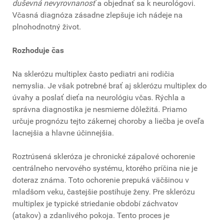
duševná nevyrovnanosť
a objednať sa k neurológovi.
Včasná diagnóza zásadne zlepšuje ich nádeje na
plnohodnotný život.
Rozhoduje čas
Na sklerózu multiplex často pediatri ani rodičia
nemyslia. Je však potrebné brať aj sklerózu multiplex do
úvahy a poslať dieťa na neurológiu včas. Rýchla a
správna diagnostika je nesmierne dôležitá. Priamo
určuje prognózu tejto zákernej choroby a liečba je oveľa
lacnejšia a hlavne účinnejšia.
Roztrúsená skleróza je chronické zápalové ochorenie
centrálneho nervového systému, ktorého príčina nie je
doteraz známa. Toto ochorenie prepuká väčšinou v
mladšom veku, častejšie postihuje ženy. Pre sklerózu
multiplex je typické striedanie období záchvatov
(atakov) a zdanlivého pokoja. Tento proces je