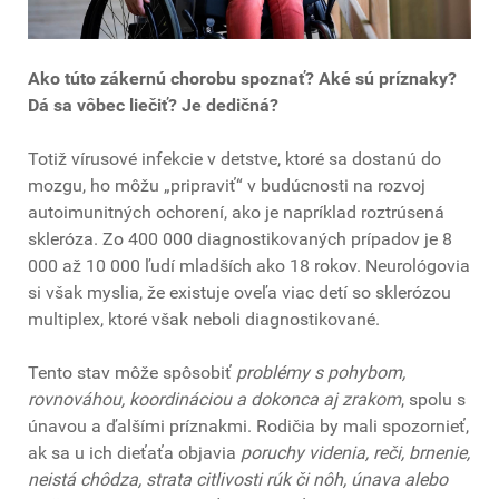
Ako túto zákernú chorobu spoznať? Aké sú príznaky?
Dá sa vôbec liečiť? Je dedičná?
Totiž vírusové infekcie v detstve, ktoré sa dostanú do
mozgu, ho môžu „pripraviť“ v budúcnosti na rozvoj
autoimunitných ochorení, ako je napríklad roztrúsená
skleróza. Zo 400 000 diagnostikovaných prípadov je 8
000 až 10 000 ľudí mladších ako 18 rokov. Neurológovia
si však myslia, že existuje oveľa viac detí so sklerózou
multiplex, ktoré však neboli diagnostikované.
Tento stav môže spôsobiť
problémy s pohybom,
rovnováhou, koordináciou a dokonca aj zrakom
, spolu s
únavou a ďalšími príznakmi. Rodičia by mali spozornieť,
ak sa u ich dieťaťa objavia
poruchy videnia, reči, brnenie,
neistá chôdza, strata citlivosti rúk či nôh, únava alebo