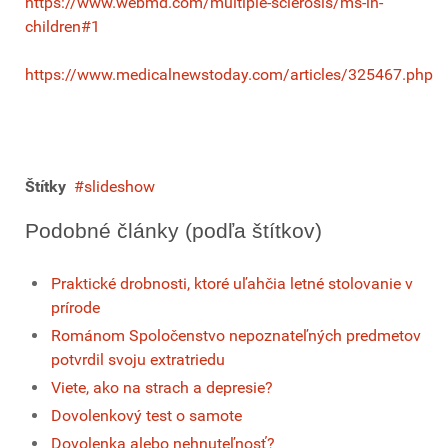
https://www.webmd.com/multiple-sclerosis/ms-in-
children#1
https://www.medicalnewstoday.com/articles/325467.php
Štítky
slideshow
Podobné články (podľa štítkov)
Praktické drobnosti, ktoré uľahčia letné stolovanie v
prírode
Románom Spoločenstvo nepoznateľných predmetov
potvrdil svoju extratriedu
Viete, ako na strach a depresie?
Dovolenkový test o samote
Dovolenka alebo nehnuteľnosť?