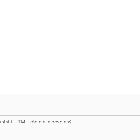
e
yplnili. HTML kód nie je povolený.