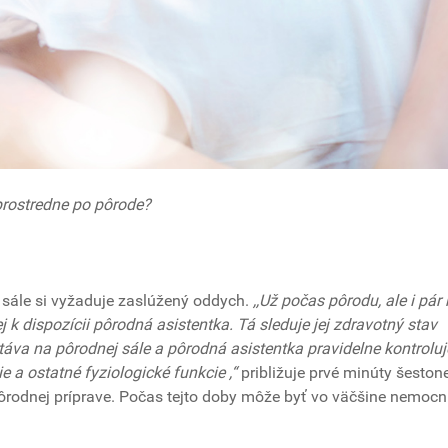
prostredne po pôrode?
sále si vyžaduje zaslúžený oddych.
,,Už počas pôrodu, ale i pár
j k dispozícii pôrodná asistentka. Tá sleduje jej zdravotný stav
áva na pôrodnej sále a pôrodná asistentka pravidelne kontroluj
 a ostatné fyziologické funkcie ,“
približuje prvé minúty šeston
ôrodnej príprave. Počas tejto doby môže byť vo väčšine nemocn