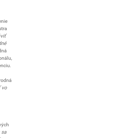
enie
stra
viť
dné
dná
onálu,
enciu.
ôrodná
ť vo
vých
h sa