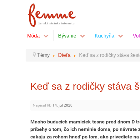
Móda
Bývanie
Kuchyňa
Vo
Témy
Dieťa
Keď sa z rodičky stáva šes
Keď sa z rodičky stáva 
Napísal RD
14. júl 2020
Mnoho budúcich mamičiek tesne pred dňom D trá
príbehy o tom, čo ich neminie doma, po návrate
čakajú za rohom hneď po tom, ako privediete na