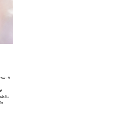
 minút
e
edelia
íc