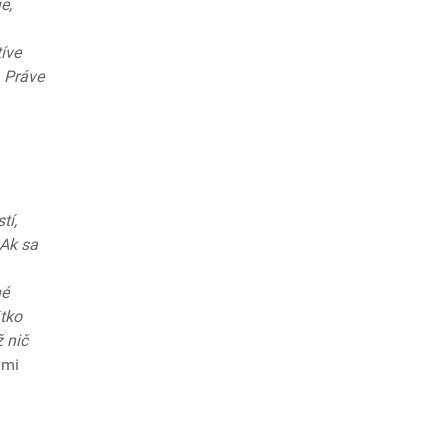
e,
tíve
. Práve
tí,
 Ak sa
hé
tko
ž nič
ými