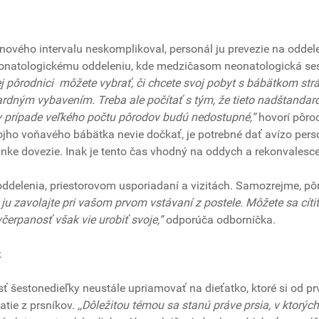
nového intervalu neskomplikoval, personál ju prevezie na oddel
neonatologickému oddeleniu, kde medzičasom neonatologická se
ej pôrodnici môžete vybrať, či chcete svoj pobyt s bábätkom strá
ardným vybavením. Treba ale počítať s tým, že tieto nadštandar
v prípade veľkého počtu pôrodov budú nedostupné,“
hovorí pôro
jho voňavého bábätka nevie dočkať, je potrebné dať avízo pers
inke dovezie. Inak je tento čas vhodný na oddych a rekonvalesc
oddelenia, priestorovom usporiadaní a vizitách. Samozrejme, p
e ju zavolajte pri vašom prvom vstávaní z postele. Môžete sa cíti
čerpanosť však vie urobiť svoje,“
odporúča odborníčka.
k
 šestonedieľky neustále upriamovať na dieťatko, ktoré si od pr
tie z prsníkov.
,,Dôležitou témou sa stanú práve prsia, v ktorýc