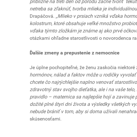
približne na tretí deň od pôrodu začne tvoriť teku
netreba sa zľaknúť, tvorba mlieka je individuálnou
Drapáčová.
,,Mlieko v prsiach vzniká vďaka hormó
kolostrum, ktoré obsahuje veľké množstvo probioti
vďaka týmto zložkám je známe aj ako prvé očkova
otázkami ohľadne starostlivosti o novorodenca ra
Ďalšie zmeny a prepustenie z nemocnice
Je úplne pochopiteľné, že ženu zaskočia niektoré z
hormónov, nálad a faktov môže u rodičky vyvolať p
chcete čo najrýchlejšie naplno venovať starostlivos
zdravotný stav svojho dieťatka, ale i na vaše telo
pravidlo – maternica sa najlepšie hojí a zavinuje 
dožité plné štyri dni života a výsledky všetkých vy
nebude brániť v tom, aby si doma užívali nenahrad
skúsenosťami.