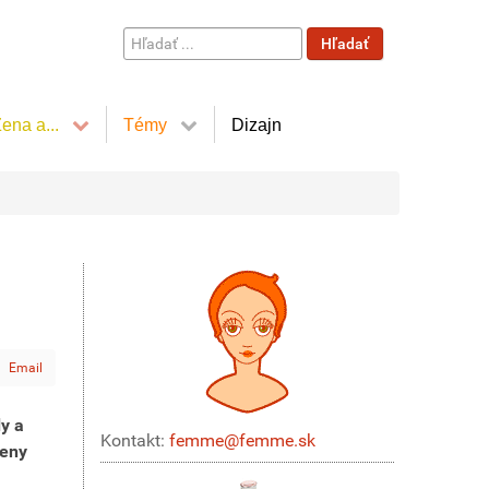
Hľadať
Hľadať
...
ena a...
Témy
Dizajn
Email
y a
Kontakt:
femme@femme.sk
meny