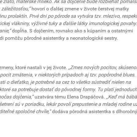
té zlato, materské mlieko. Ak sa dojčenie bude rozbiehať pomalši
 záležitosťou,“
hovorí o ďalšej zmene v živote čerstvej matky
nu prolaktín. Prvé dni po pôrode
sa vytvára tzv. mlezivo, respek
ckej vlákniny, výživné tuky a ďalšie látky imunologickej povahy
nie,“
dopĺňa. S dojčením, rovnako ako s kúpaním a ostatnými
di pomôžu pôrodné asistentky a neonatologické sestry.
meny, ktoré nastali v jej živote.
,,Zmes nových pocitov, skúsenos
ocit zmätenia, v niektorých prípadoch aj tzv. popôrodné blues.
ti o dieťatko, je potrebné sa cez to všetko sústrediť nielen na
, ktoré sa potrebuje dostať do pôvodnej formy. Tu platí jednoduc
počas dojčenia,“
uzatvára tému Elena Drapáčová.
,,Keď má bábä
šetrení sú v poriadku, lekár povolí prepustenie a mladej rodine u
iteľné spoločné chvíle,“
dodáva pôrodná asistentka s dlhoročn