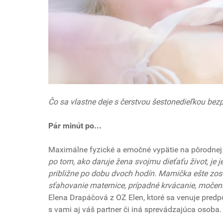
Čo sa vlastne deje s čerstvou šestonedieľkou bez
Pár minút po...
Maximálne fyzické a emočné vypätie na pôrodnej 
po tom, ako daruje žena svojmu dieťaťu život, je je
približne po dobu dvoch hodín. Mamička ešte zost
sťahovanie maternice, prípadné krvácanie, močenie
Elena Drapáčová z OZ Elen, ktoré sa venuje predp
s vami aj váš partner či iná sprevádzajúca osoba.