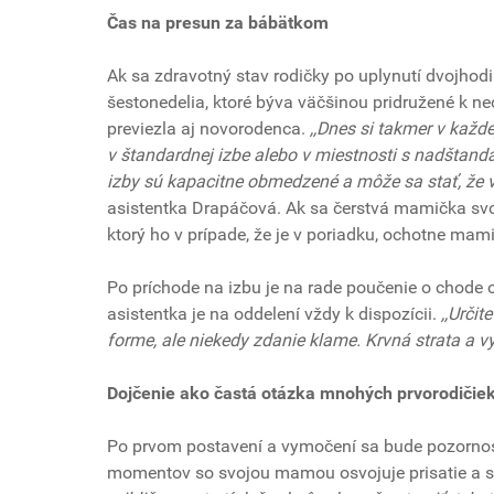
Čas na presun za bábätkom
Ak sa zdravotný stav rodičky po uplynutí dvojhodi
šestonedelia, ktoré býva väčšinou pridružené k 
previezla aj novorodenca.
,,Dnes si takmer v každ
v štandardnej izbe alebo v miestnosti s nadštand
izby sú kapacitne obmedzené a môže sa stať, že 
asistentka Drapáčová. Ak sa čerstvá mamička svo
ktorý ho v prípade, že je v poriadku, ochotne mam
Po príchode na izbu je na rade poučenie o chode 
asistentka je na oddelení vždy k dispozícii.
,,Určit
forme, ale niekedy zdanie klame. Krvná strata a vy
Dojčenie ako častá otázka mnohých prvorodičie
Po prvom postavení a vymočení sa bude pozornosť
momentov so svojou mamou osvojuje prisatie a sa