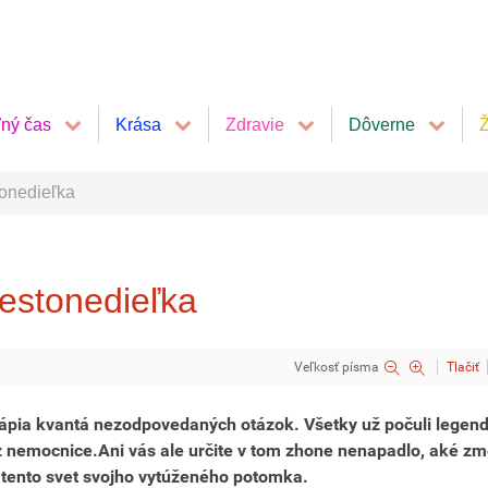
ľný čas
Krása
Zdravie
Dôverne
Ž
tonedieľka
šestonedieľka
Veľkosť písma
Tlačiť
pia kvantá nezodpovedaných otázok. Všetky už počuli legend
 z nemocnice.Ani vás ale určite v tom zhone nenapadlo, aké z
 tento svet svojho vytúženého potomka.