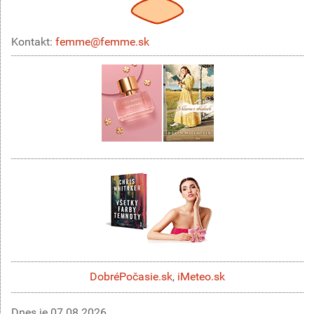
Kontakt:
femme@femme.sk
DobréPočasie.sk
,
iMeteo.sk
Dnes je
07.08.2026