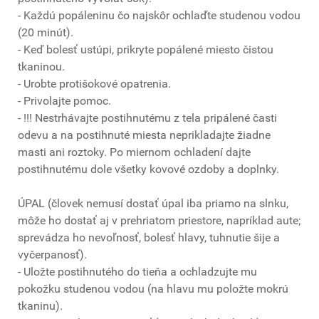
- Každú popáleninu čo najskôr ochlaďte studenou vodou
(20 minút).
- Keď bolesť ustúpi, prikryte popálené miesto čistou
tkaninou.
- Urobte protišokové opatrenia.
- Privolajte pomoc.
- !!! Nestrhávajte postihnutému z tela pripálené časti
odevu a na postihnuté miesta neprikladajte žiadne
masti ani roztoky. Po miernom ochladení dajte
postihnutému dole všetky kovové ozdoby a doplnky.
ÚPAL (človek nemusí dostať úpal iba priamo na slnku,
môže ho dostať aj v prehriatom priestore, napríklad aute;
sprevádza ho nevoľnosť, bolesť hlavy, tuhnutie šije a
vyčerpanosť).
- Uložte postihnutého do tieňa a ochladzujte mu
pokožku studenou vodou (na hlavu mu položte mokrú
tkaninu).