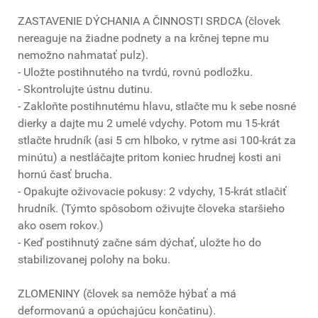
ZASTAVENIE DÝCHANIA A ČINNOSTI SRDCA (človek
nereaguje na žiadne podnety a na krčnej tepne mu
nemožno nahmatať pulz).
- Uložte postihnutého na tvrdú, rovnú podložku.
- Skontrolujte ústnu dutinu.
- Zakloňte postihnutému hlavu, stlačte mu k sebe nosné
dierky a dajte mu 2 umelé vdychy. Potom mu 15-krát
stlačte hrudník (asi 5 cm hlboko, v rytme asi 100-krát za
minútu) a nestláčajte pritom koniec hrudnej kosti ani
hornú časť brucha.
- Opakujte oživovacie pokusy: 2 vdychy, 15-krát stlačiť
hrudník. (Týmto spôsobom oživujte človeka staršieho
ako osem rokov.)
- Keď postihnutý začne sám dýchať, uložte ho do
stabilizovanej polohy na boku.
ZLOMENINY (človek sa nemôže hýbať a má
deformovanú a opúchajúcu končatinu).