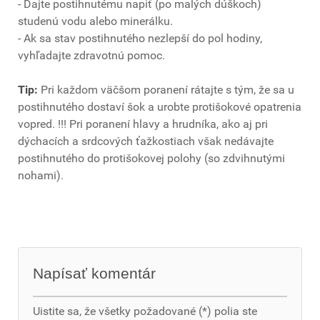
- Dajte postihnutému napiť (po malých dúškoch)
studenú vodu alebo minerálku.
- Ak sa stav postihnutého nezlepší do pol hodiny,
vyhľadajte zdravotnú pomoc.
Tip:
Pri každom väčšom poranení rátajte s tým, že sa u
postihnutého dostaví šok a urobte protišokové opatrenia
vopred. !!! Pri poranení hlavy a hrudníka, ako aj pri
dýchacích a srdcových ťažkostiach však nedávajte
postihnutého do protišokovej polohy (so zdvihnutými
nohami).
Napísať komentár
Uistite sa, že všetky požadované (*) polia ste