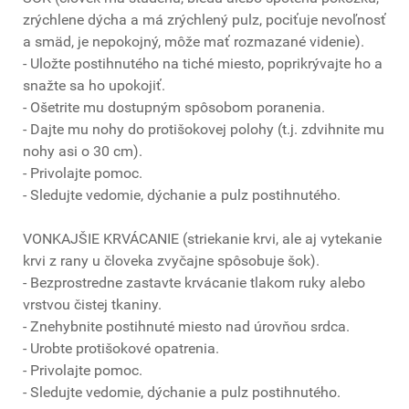
zrýchlene dýcha a má zrýchlený pulz, pociťuje nevoľnosť
a smäd, je nepokojný, môže mať rozmazané videnie).
- Uložte postihnutého na tiché miesto, poprikrývajte ho a
snažte sa ho upokojiť.
- Ošetrite mu dostupným spôsobom poranenia.
- Dajte mu nohy do protišokovej polohy (t.j. zdvihnite mu
nohy asi o 30 cm).
- Privolajte pomoc.
- Sledujte vedomie, dýchanie a pulz postihnutého.
VONKAJŠIE KRVÁCANIE (striekanie krvi, ale aj vytekanie
krvi z rany u človeka zvyčajne spôsobuje šok).
- Bezprostredne zastavte krvácanie tlakom ruky alebo
vrstvou čistej tkaniny.
- Znehybnite postihnuté miesto nad úrovňou srdca.
- Urobte protišokové opatrenia.
- Privolajte pomoc.
- Sledujte vedomie, dýchanie a pulz postihnutého.