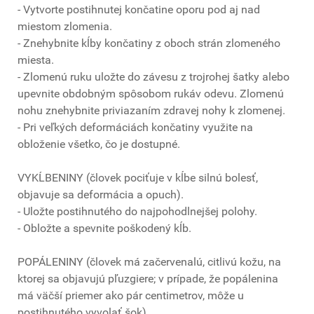
- Vytvorte postihnutej končatine oporu pod aj nad
miestom zlomenia.
- Znehybnite kĺby končatiny z oboch strán zlomeného
miesta.
- Zlomenú ruku uložte do závesu z trojrohej šatky alebo
upevnite obdobným spôsobom rukáv odevu. Zlomenú
nohu znehybnite priviazaním zdravej nohy k zlomenej.
- Pri veľkých deformáciách končatiny využite na
obloženie všetko, čo je dostupné.
VYKĹBENINY (človek pociťuje v kĺbe silnú bolesť,
objavuje sa deformácia a opuch).
- Uložte postihnutého do najpohodlnejšej polohy.
- Obložte a spevnite poškodený kĺb.
POPÁLENINY (človek má začervenalú, citlivú kožu, na
ktorej sa objavujú pľuzgiere; v prípade, že popálenina
má väčší priemer ako pár centimetrov, môže u
postihnutého vyvolať šok).