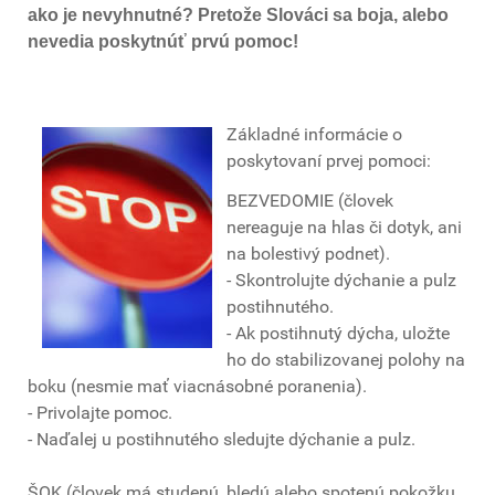
ako je nevyhnutné? Pretože Slováci sa boja, alebo
nevedia poskytnúť prvú pomoc!
Základné informácie o
poskytovaní prvej pomoci:
BEZVEDOMIE (človek
nereaguje na hlas či dotyk, ani
na bolestivý podnet).
- Skontrolujte dýchanie a pulz
postihnutého.
- Ak postihnutý dýcha, uložte
ho do stabilizovanej polohy na
boku (nesmie mať viacnásobné poranenia).
- Privolajte pomoc.
- Naďalej u postihnutého sledujte dýchanie a pulz.
ŠOK (človek má studenú, bledú alebo spotenú pokožku,