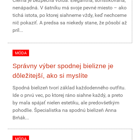
Čierna je bezpečná voľba. Elegantná, sofistikovaná,
nenápadná. V šatníku má svoje pevné miesto – ako
tichá istota, po ktorej siahneme vždy, keď nechceme
nič pokaziť. A predsa sa niekedy stane, že pôsobí až
príl...
MÓDA
Správny výber spodnej bielizne je
dôležitejší, ako si myslíte
Spodná bielizeň tvorí základ každodenného outfitu.
Ide o prvú vec, po ktorej ráno siahne každý, a preto
by mala spájať nielen estetiku, ale predovšetkým
pohodlie. Špecialistka na spodnú bielizeň Anna
Brňák...
MÓDA