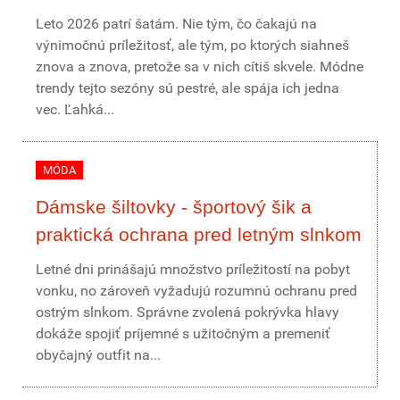
Leto 2026 patrí šatám. Nie tým, čo čakajú na
výnimočnú príležitosť, ale tým, po ktorých siahneš
znova a znova, pretože sa v nich cítiš skvele. Módne
trendy tejto sezóny sú pestré, ale spája ich jedna
vec. Ľahká...
MÓDA
Dámske šiltovky - športový šik a
praktická ochrana pred letným slnkom
Letné dni prinášajú množstvo príležitostí na pobyt
vonku, no zároveň vyžadujú rozumnú ochranu pred
ostrým slnkom. Správne zvolená pokrývka hlavy
dokáže spojiť príjemné s užitočným a premeniť
obyčajný outfit na...