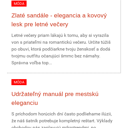
MÓDA
Zlaté sandále - elegancia a kovový
lesk pre letné večery
Letné večery priam lákajú k tomu, aby si vyrazila
von s priateľmi na romantickú večeru. Určite túžiš
po obuvi, ktorá podčiarkne tvoju ženskosť a dodá
tvojmu outfitu očarujúci šmrnc bez námahy.
Správna voľba top...
MÓDA
Udržateľný manuál pre mestskú
eleganciu
S príchodom horúcich dní často podliehame ilúzii,
že náš šatník potrebuje kompletný reštart. Výklady
obchodov nás zaplavujú mikrotrendmi, no