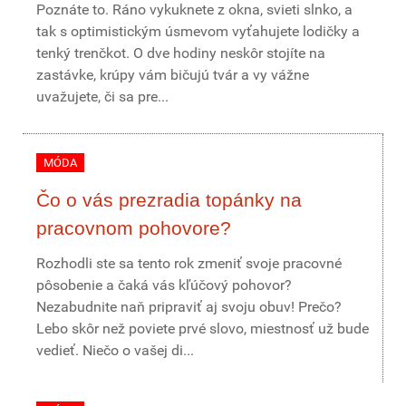
Poznáte to. Ráno vykuknete z okna, svieti slnko, a
tak s optimistickým úsmevom vyťahujete lodičky a
tenký trenčkot. O dve hodiny neskôr stojíte na
zastávke, krúpy vám bičujú tvár a vy vážne
uvažujete, či sa pre...
MÓDA
Čo o vás prezradia topánky na
pracovnom pohovore?
Rozhodli ste sa tento rok zmeniť svoje pracovné
pôsobenie a čaká vás kľúčový pohovor?
Nezabudnite naň pripraviť aj svoju obuv! Prečo?
Lebo skôr než poviete prvé slovo, miestnosť už bude
vedieť. Niečo o vašej di...