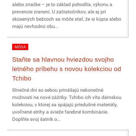
alebo značke – je to základ pohodlia, výkonu a
prevencie zranení. U začiatočníkov, ale aj pri
skúsených bežcoch sa môže stať, že si kúpia alebo
majú nevhodnú obu...
MÓDA
Staňte sa hlavnou hviezdou svojho
letného príbehu s novou kolekciou od
Tchibo
Slnečné dni so sebou prinášajú nekonečné
možnosti na nové zážitky. Tchibo ich víta dámskou
kolekciou, v ktorej sa spájajú priedušné materiály,
uvoľnené strihy a svieže farebné kombinácie.
Doplňte svoj šatník o...