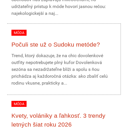
udržateľný prístup k móde hovorí jasnou rečou:
najekologickejší a naj...
MÓDA
Počuli ste už o Sudoku metóde?
Trend, ktorý dokazuje, že na chic dovolenkové
outfity nepotrebujete plný kufor Dovolenková
sezóna sa nezadržateľne blíži a spolu s ňou
prichádza aj každoročná otázka: ako zbaliť celú
rodinu vkusne, prakticky a...
MÓDA
Kvety, volániky a ľahkosť. 3 trendy
letných šiat roku 2026