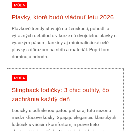
MÓDA
Plavky, ktoré budú vládnuť letu 2026
Plavkové trendy stavajú na ženskosti, pohodlí a
výrazných detailoch: v kurze sú dvojdielne plavky s
vysokým pásom, tankiny aj minimalistické celé
plavky s dôrazom na strih a materiál. Popri tom
dominujú prírodn...
MÓDA
Slingback lodičky: 3 chic outfity, čo
zachránia každý deň
Lodičky s odhalenou pätou patria aj túto sezónu
medzi kľúčové kúsky. Spájajú eleganciu klasických
lodičiek s väčším komfortom, a práve tieto