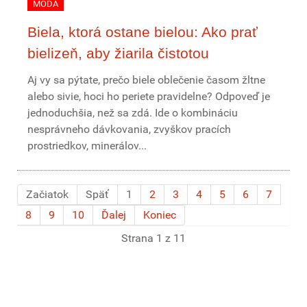
MÓDA
Biela, ktorá ostane bielou: Ako prať
bielizeň, aby žiarila čistotou
Aj vy sa pýtate, prečo biele oblečenie časom žltne
alebo sivie, hoci ho periete pravidelne? Odpoveď je
jednoduchšia, než sa zdá. Ide o kombináciu
nesprávneho dávkovania, zvyškov pracích
prostriedkov, minerálov...
Začiatok
Späť
1
2
3
4
5
6
7
8
9
10
Ďalej
Koniec
Strana 1 z 11