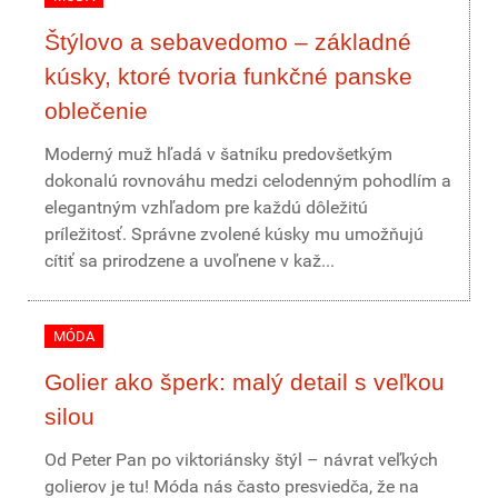
Štýlovo a sebavedomo – základné
kúsky, ktoré tvoria funkčné panske
oblečenie
Moderný muž hľadá v šatníku predovšetkým
dokonalú rovnováhu medzi celodenným pohodlím a
elegantným vzhľadom pre každú dôležitú
príležitosť. Správne zvolené kúsky mu umožňujú
cítiť sa prirodzene a uvoľnene v kaž...
MÓDA
Golier ako šperk: malý detail s veľkou
silou
Od Peter Pan po viktoriánsky štýl – návrat veľkých
golierov je tu! Móda nás často presviedča, že na