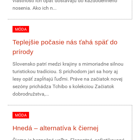
vlastnosti ich opäť dostávajú do každodenného
nosenia. Ako ich n...
MÓDA
Teplejšie počasie nás ťahá späť do
prírody
Slovensko patrí medzi krajiny s mimoriadne silnou
turistickou tradíciou. S príchodom jari sa hory aj
lesy opäť zapĺňajú ľuďmi. Práve na začiatok novej
sezóny prichádza Tchibo s kolekciou Začiatok
dobrodružstva,...
MÓDA
Hnedá – alternatíva k čiernej