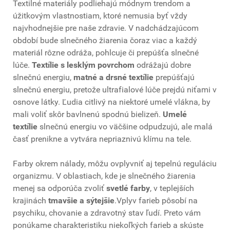
Textilné materiály podliehajú módnym trendom a
úžitkovým vlastnostiam, ktoré nemusia byť vždy
najvhodnejšie pre naše zdravie. V nadchádzajúcom
období bude slnečného žiarenia čoraz viac a každý
materiál rôzne odráža, pohlcuje či prepúšťa slnečné
lúče.
Textílie s lesklým povrchom
odrážajú dobre
slnečnú energiu,
matné a drsné textílie
prepúšťajú
slnečnú energiu, pretože ultrafialové lúče prejdú niťami v
osnove látky. Ľudia citlivý na niektoré umelé vlákna, by
mali voliť skôr bavlnenú spodnú bielizeň.
Umelé
textílie
slnečnú energiu vo väčšine odpudzujú, ale malá
časť prenikne a vytvára nepriaznivú klímu na tele.
Farby okrem nálady, môžu ovplyvniť aj tepelnú reguláciu
organizmu. V oblastiach, kde je slnečného žiarenia
menej sa odporúča zvoliť
svetlé farby
, v teplejších
krajinách
tmavšie a sýtejšie
.Vplyv farieb pôsobí na
psychiku, chovanie a zdravotný stav ľudí. Preto vám
ponúkame charakteristiku niekoľkých farieb a skúste