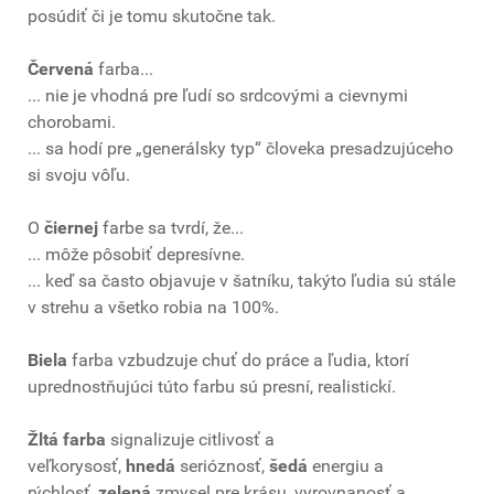
posúdiť či je tomu skutočne tak.
Červená
farba...
... nie je vhodná pre ľudí so srdcovými a cievnymi
chorobami.
... sa hodí pre „generálsky typ“ človeka presadzujúceho
si svoju vôľu.
O
čiernej
farbe sa tvrdí, že...
... môže pôsobiť depresívne.
... keď sa často objavuje v šatníku, takýto ľudia sú stále
v strehu a všetko robia na 100%.
Biela
farba vzbudzuje chuť do práce a ľudia, ktorí
uprednostňujúci túto farbu sú presní, realistickí.
Žltá farba
signalizuje citlivosť a
veľkorysosť,
hnedá
serióznosť,
šedá
energiu a
rýchlosť,
zelená
zmysel pre krásu, vyrovnanosť a