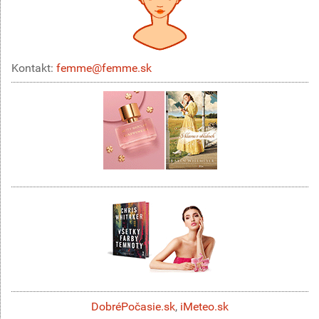
Kontakt:
femme@femme.sk
DobréPočasie.sk
,
iMeteo.sk