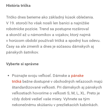
História trička
Tričko dnes berieme ako základný kúsok oblečenia.
V 19. storočí ho však nosili len baníci a najnižšie
robotnícke pozície. Trend sa postupne rozširoval
a skončil až u námorníkov a vojakov, ktorý najmä
v horúcom období používali tričká a spodný kus odevu.
Časy sa ale zmenili a dnes je súčasou dámskych aj
pánskych šatníkov.
Vyberte si správne
Poznajte svoju veľkosť. Dámske a
pánske
tričká
bežne dostupné v obchodných reťazcoch majú
štandardizované veľkosti. Pri dámskych aj pánskych
veľkostiach hovoríme o veľkosti S, M, L, XL. Preto je
vždy dobré vedieť vaše miery. Vyhnete sa tým
nekonečnému skúšaniu v prezliekacích kabinkách.