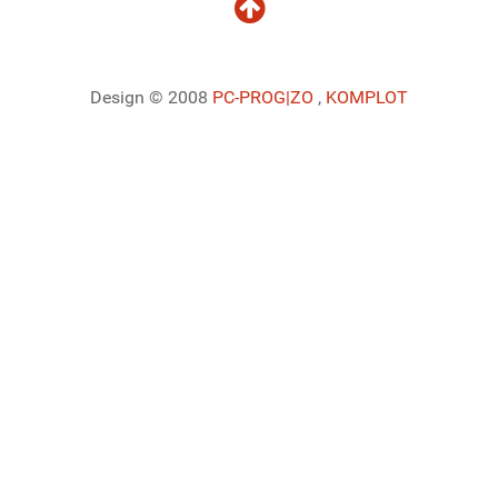
Design © 2008
PC-PROG
|ZO
,
KOMPLOT
Ladiaca konzola systému Joomla!