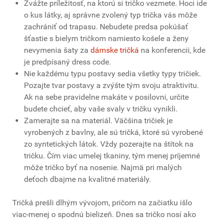
Zvážte príležitosť, na ktorú si tričko vezmete. Hoci ide
o kus látky, aj správne zvolený typ trička vás môže
zachrániť od trapasu. Nebudete predsa pokúšať
šťastie s bielym tričkom namiesto košele a ženy
nevymenia šaty za
dámske tričká
na konferencii, kde
je predpísaný dress code.
Nie každému typu postavy sedia všetky typy tričiek.
Pozajte tvar postavy a zvýšte tým svoju atraktivitu.
Ak na sebe pravidelne makáte v posilovni, určite
budete chcieť, aby vaše svaly v tričku vynikli.
Zamerajte sa na materiál. Väčšina tričiek je
vyrobených z bavlny, ale sú tričká, ktoré sú vyrobené
zo syntetických látok. Vždy pozerajte na štítok na
tričku. Čím viac umelej tkaniny, tým menej príjemné
môže tričko byť na nosenie. Najmä pri malých
deťoch dbajme na kvalitné materiály.
Tričká prešli dlhým vývojom, pričom na začiatku išlo
viac-menej o spodnú bielizeň. Dnes sa tričko nosí ako