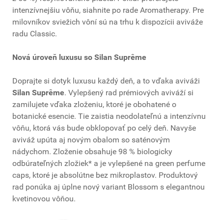
intenzívnejšiu vôňu, siahnite po rade Aromatherapy. Pre
milovníkov sviežich vôní sú na trhu k dispozícii aviváže
radu Classic.
Nová úroveň luxusu so Silan Suprême
Doprajte si dotyk luxusu každý deň, a to vďaka aviváži
Silan Suprême
. Vylepšený rad prémiových aviváží si
zamilujete vďaka zloženiu, ktoré je obohatené o
botanické esencie. Tie zaistia neodolateľnú a intenzívnu
vôňu, ktorá vás bude obklopovať po celý deň. Navyše
aviváž upúta aj novým obalom so saténovým
nádychom. Zloženie obsahuje 98 % biologicky
odbúrateľných zložiek* a je vylepšené na green perfume
caps, ktoré je absolútne bez mikroplastov. Produktový
rad ponúka aj úplne nový variant Blossom s elegantnou
kvetinovou vôňou.