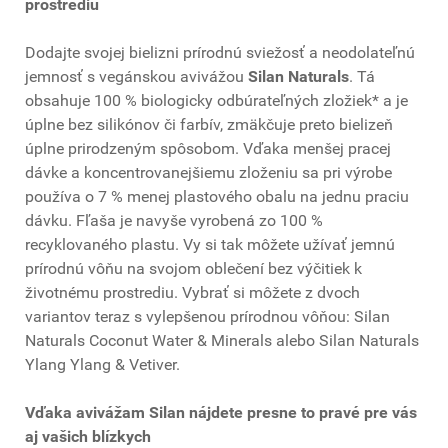
prostrediu
Dodajte svojej bielizni prírodnú sviežosť a neodolateľnú
jemnosť s vegánskou avivážou
Silan Naturals
. Tá
obsahuje 100 % biologicky odbúrateľných zložiek* a je
úplne bez silikónov či farbív, zmäkčuje preto bielizeň
úplne prirodzeným spôsobom. Vďaka menšej pracej
dávke a koncentrovanejšiemu zloženiu sa pri výrobe
používa o 7 % menej plastového obalu na jednu praciu
dávku. Fľaša je navyše vyrobená zo 100 %
recyklovaného plastu. Vy si tak môžete užívať jemnú
prírodnú vôňu na svojom oblečení bez výčitiek k
životnému prostrediu. Vybrať si môžete z dvoch
variantov teraz s vylepšenou prírodnou vôňou: Silan
Naturals Coconut Water & Minerals alebo Silan Naturals
Ylang Ylang & Vetiver.
Vďaka avivážam Silan nájdete presne to pravé pre vás
aj vašich blízkych