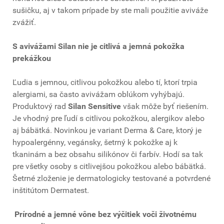
sušičku, aj v takom prípade by ste mali použitie aviváže
zvážiť.
S avivážami Silan nie je citlivá a jemná pokožka
prekážkou
Ľudia s jemnou, citlivou pokožkou alebo tí, ktorí trpia
alergiami, sa často avivážam oblúkom vyhýbajú.
Produktový rad
Silan Sensitive
však môže byť riešením.
Je vhodný pre ľudí s citlivou pokožkou, alergikov alebo
aj bábätká. Novinkou je variant Derma & Care, ktorý je
hypoalergénny, vegánsky, šetrný k pokožke aj k
tkaninám a bez obsahu silikónov či farbív. Hodí sa tak
pre všetky osoby s citlivejšou pokožkou alebo bábätká.
Šetrné zloženie je dermatologicky testované a potvrdené
inštitútom Dermatest.
Prírodné a jemné vône bez výčitiek voči životnému