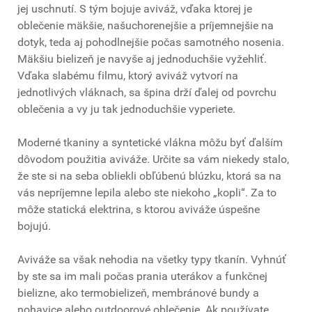
jej uschnutí. S tým bojuje aviváž, vďaka ktorej je
oblečenie mäkšie, našuchorenejšie a príjemnejšie na
dotyk, teda aj pohodlnejšie počas samotného nosenia.
Mäkšiu bielizeň je navyše aj jednoduchšie vyžehliť.
Vďaka slabému filmu, ktorý aviváž vytvorí na
jednotlivých vláknach, sa špina drží ďalej od povrchu
oblečenia a vy ju tak jednoduchšie vyperiete.
Moderné tkaniny a syntetické vlákna môžu byť ďalším
dôvodom použitia aviváže. Určite sa vám niekedy stalo,
že ste si na seba obliekli obľúbenú blúzku, ktorá sa na
vás nepríjemne lepila alebo ste niekoho „kopli“. Za to
môže statická elektrina, s ktorou aviváže úspešne
bojujú.
Aviváže sa však nehodia na všetky typy tkanín. Vyhnúť
by ste sa im mali počas prania uterákov a funkčnej
bielizne, ako termobielizeň, membránové bundy a
nohavice alebo outdoorové oblečenie. Ak používate