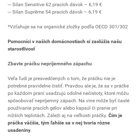
─ Silan Sensitive 62 pracích dávok – 6,19 €
─ Silan Suprême 54 pracích dávok – 6,19 €
*Vzťahuje sa na organické zložky podľa OECD 301/302
Pomocníci v našich domácnostiach si zaslúžia našu
starostlivosť
Zbavte práčku nepríjemného zápachu
Veľa ľudí je presvedčených o tom, že práčku nie je
potrebné pravidelne čistiť. Pravdou ale je, že sa v práčke
po každom praní usadzujú odolné nečistoty, ktoré môžu
spôsobovať nepríjemný zápach. Na vine môže byť časté
používanie pracích gélov alebo kapsúl či pranie pri
nižších teplotách. Záleží aj na veľkosti práčky.
Čím je
práčka väčšia, tým ľahšie sa v nej tvoria rôzne
usadeniny
.