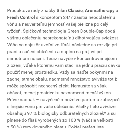
Produktové rady značky
Silan Classic, Aromatherapy
a
Fresh Control
s konceptom 24/7 zaistia neodolateľnú
vôňu a neuveriteľnú jemnosť vašej bielizne po celý
týždeň. Špičková technológia Green Double-Cap dodá
vášmu oblečeniu neprekonateľnú dlhotrvajúcu sviežosť.
Vôňa sa najskôr uvoľní vo fľaši, následne sa rozvíja pri
praní a sušení oblečenia a naplno sa prejaví pri
samotnom nosení. Teraz navyše v koncentrovanejšom
zložení, vďaka ktorému vám stačí na jednu praciu dávku
použiť menej prostriedku. Vždy sa riaďte pokynmi na
zadnej strane obalu, nadmerné množstvo aviváže totiž
môže spôsobiť nechcený efekt. Nemusíte sa však
obávať, menej prostriedku neznamená menší výkon.
Práve naopak – navýšené množstvo parfumu zabezpečí
silnejšiu vôňu pre vaše oblečenie. Všetky tieto aviváže
obsahujú 97 % biologicky odbúrateľných zložiek* a sú
plnené do fliaš vyrobených zo 100 % (väčšie veľkosti
z 50 %) recyklovaného plastu. Pokiaľ preferujete