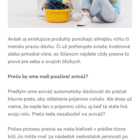
Avšak aj existujúce produkty ponúkajú silnejšiu vôňu či
menšiu praciu dávku. Či už preferujete svieže, kvetinové
alebo prírodné vône, so Silanom nájdete vždy presne to
pravé pre seba a svojich blízkych.
Prečo by sme mali používať aviváž?
Predtým sme aviváž automaticky dávkovali do práčok
hlavne preto, aby oblečenie príjemne voňalo. Ale dnes už
vieme, že nejde len o príjemnú vôňu, aj keď tá stále hrá
svoju rolu. Prečo teda nezabúdať na aviváž?
Počas procesu prania sa naša bielizeň v práčke rôzne
krčí, čo môže mať za následok nedostatok jemnosti po