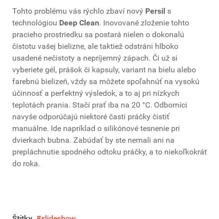
Tohto problému vás rýchlo zbaví nový
Persil
s
technológiou
Deep Clean
. Inovované zloženie tohto
pracieho prostriedku sa postará nielen o dokonalú
čistotu vašej bielizne, ale taktiež odstráni hlboko
usadené nečistoty a nepríjemný zápach. Či už si
vyberiete gél, prášok či kapsuly, variant na bielu alebo
farebnú bielizeň, vždy sa môžete spoľahnúť na vysokú
účinnosť a perfektný výsledok, a to aj pri nízkych
teplotách prania. Stačí prať iba na 20 °C. Odborníci
navyše odporúčajú niektoré časti práčky čistiť
manuálne. Ide napríklad o silikónové tesnenie pri
dvierkach bubna. Zabúdať by ste nemali ani na
prepláchnutie spodného odtoku práčky, a to niekoľkokrát
do roka.
Štítky
slideshow