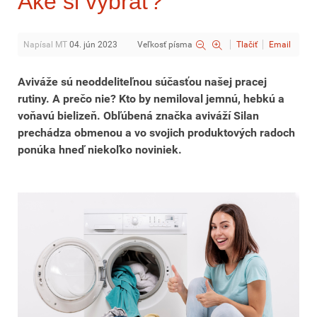
Aké si vybrať?
Napísal MT
04. jún 2023
Veľkosť písma
Tlačiť
Email
Aviváže sú neoddeliteľnou súčasťou našej pracej
rutiny. A prečo nie? Kto by nemiloval jemnú, hebkú a
voňavú bielizeň. Obľúbená značka aviváží Silan
prechádza obmenou a vo svojich produktových radoch
ponúka hneď niekoľko noviniek.