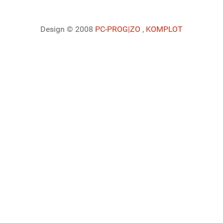
Design © 2008
PC-PROG
|ZO
,
KOMPLOT
Ladiaca konzola systému Joomla!
Sedenie