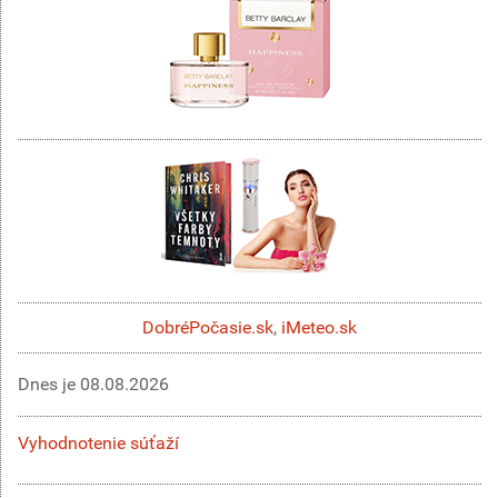
DobréPočasie.sk
,
iMeteo.sk
Dnes je
08.08.2026
Vyhodnotenie súťaží