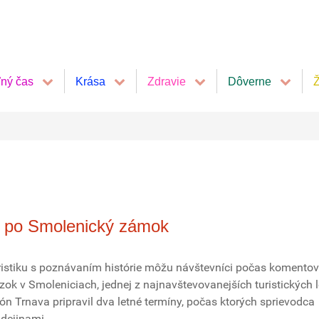
ľný čas
Krása
Zdravie
Dôverne
Ž
ž po Smolenický zámok
ristiku s poznávaním histórie môžu návštevníci počas komento
zok v Smoleniciach, jednej z najnavštevovanejších turistických l
n Trnava pripravil dva letné termíny, počas ktorých sprievodca
 dejinami.