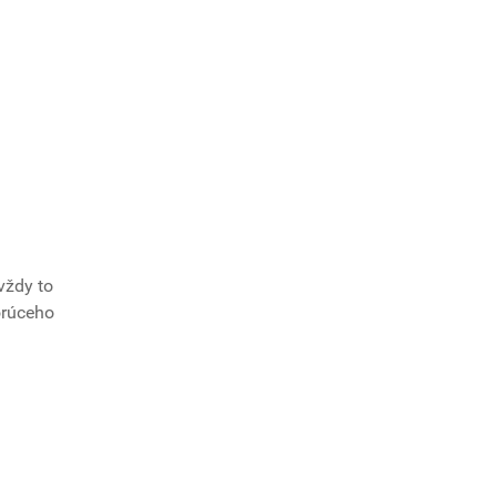
vždy to
orúceho