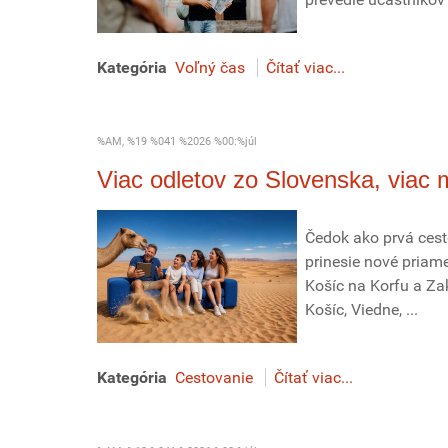
Kategória
Voľný čas
Čítať viac...
%AM, %19 %041 %2026 %00:%júl
Viac odletov zo Slovenska, viac 
Čedok ako prvá cest
prinesie nové priame
Košíc na Korfu a Za
Košíc, Viedne, ...
Kategória
Cestovanie
Čítať viac...