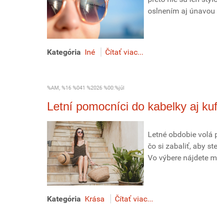
oslnením aj únavou o
Kategória
Iné
Čítať viac...
%AM, %16 %041 %2026 %00:%júl
Letní pomocníci do kabelky aj ku
Letné obdobie volá 
čo si zabaliť, aby s
Vo výbere nájdete mu
Kategória
Krása
Čítať viac...