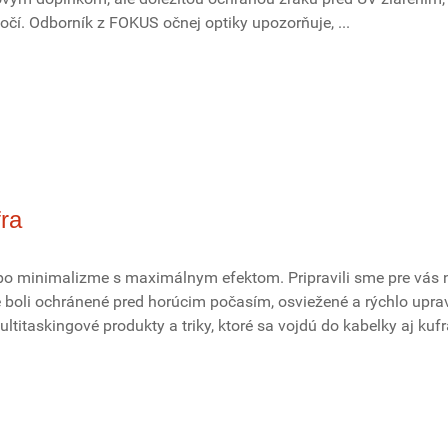
čí. Odborník z FOKUS očnej optiky upozorňuje, ...
fra
po minimalizme s maximálnym efektom. Pripravili sme pre vás 
te boli ochránené pred horúcim počasím, osviežené a rýchlo upra
ltitaskingové produkty a triky, ktoré sa vojdú do kabelky aj kufr