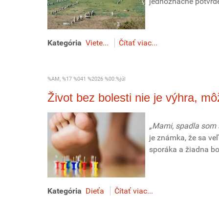
jednoznačne potvrden
Kategória
Viete...
Čítať viac...
%AM, %17 %041 %2026 %00:%júl
Život bez bolesti nie je výhra, m
„Mami, spadla som a
je známka, že sa veľ
sporáka a žiadna bol
Kategória
Dieťa
Čítať viac...