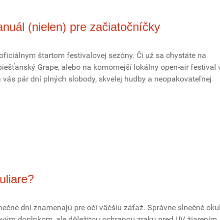
nuál (nielen) pre začiatočníčky
oficiálnym štartom festivalovej sezóny. Či už sa chystáte na
 piešťanský Grape, alebo na komornejší lokálny open-air festival 
 vás pár dní plných slobody, skvelej hudby a neopakovateľnej
uliare?
lnečné dni znamenajú pre oči väčšiu záťaž. Správne slnečné okul
ýlovým doplnkom, ale dôležitou ochranou zraku pred UV žiarením,