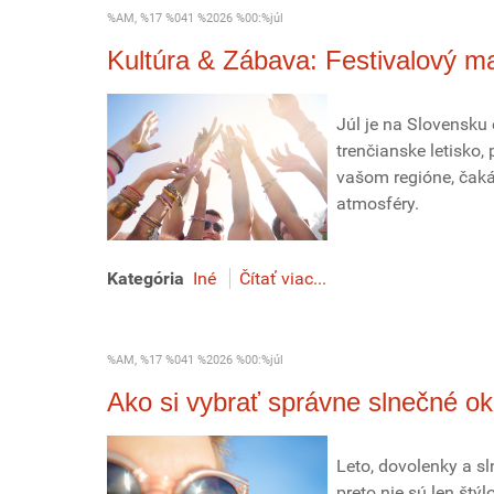
%AM, %17 %041 %2026 %00:%júl
Kultúra & Zábava: Festivalový ma
Júl je na Slovensku 
trenčianske letisko,
vašom regióne, čaká
atmosféry.
Kategória
Iné
Čítať viac...
%AM, %17 %041 %2026 %00:%júl
Ako si vybrať správne slnečné ok
Leto, dovolenky a s
preto nie sú len št