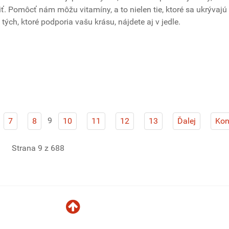
ť. Pomôcť nám môžu vitamíny, a to nielen tie, ktoré sa ukrývajú
tých, ktoré podporia vašu krásu, nájdete aj v jedle.
9
7
8
10
11
12
13
Ďalej
Kon
Strana 9 z 688