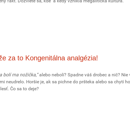
ý fakt. Dozviete sa, kde a kedy vznikla megalitická kultúra.
ôže za to Kongenitálna analgézia!
 bolí ma nožička,“
alebo nebolí? Spadne váš drobec a nič? Nie 
mi neudrelo. Horšie je, ak sa pichne do pršteka alebo sa chytí h
esť. Čo sa to deje?