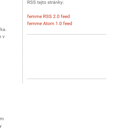
RSS tejto stránky:
femme RSS 2.0 feed
femme Atom 1.0 feed
ka.
m v
om
y