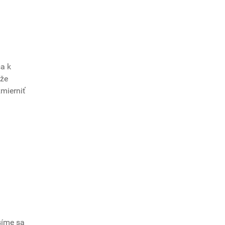
sa k
 že
mierniť
síme sa