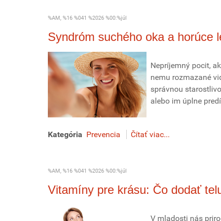
%AM, %16 %041 %2026 %00:%júl
Syndróm suchého oka a horúce l
Nepríjemný pocit, a
nemu rozmazané vide
správnou starostliv
alebo im úplne predí
Kategória
Prevencia
Čítať viac...
%AM, %16 %041 %2026 %00:%júl
Vitamíny pre krásu: Čo dodať telu
V mladosti nás priro