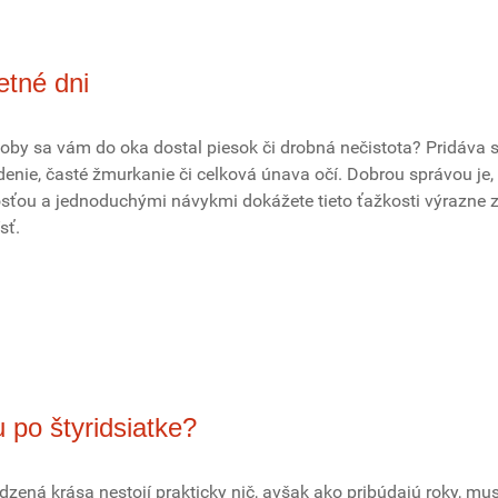
etné dni
koby sa vám do oka dostal piesok či drobná nečistota? Pridáva 
nie, časté žmurkanie či celková únava očí. Dobrou správou je,
osťou a jednoduchými návykmi dokážete tieto ťažkosti výrazne z
sť.
 po štyridsiatke?
dzená krása nestojí prakticky nič, avšak ako pribúdajú roky, mu