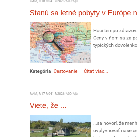
%AM, %18 %041 %2026 %00:%júl
Stanú sa letné pobyty v Európe 
Hoci tempo zdražova
Ceny v ňom sa za pos
typických dovolenko
Kategória
Cestovanie
Čítať viac...
%AM, %17 %041 %2026 %00:%júl
Viete, že ...
...sa hovorí, že me
ovplyvňovať naše ce