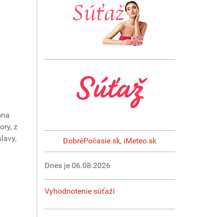
óna
ory, z
lavy,
DobréPočasie.sk
,
iMeteo.sk
Dnes je
06.08.2026
Vyhodnotenie súťaží