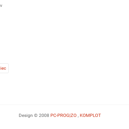
 v
iec
Design © 2008
PC-PROG
|ZO
,
KOMPLOT