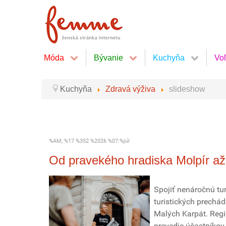
Móda
Bývanie
Kuchyňa
Vo
Kuchyňa
Zdravá výživa
slideshow
%AM, %17 %352 %2026 %07:%júl
Od pravekého hradiska Molpír a
Spojiť nenáročnú tu
turistických prechád
Malých Karpát. Regió
prevedie účastníkov