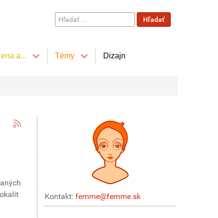
Hľadať
Hľadať
...
ena a...
Témy
Dizajn
vaných
okalít
Kontakt:
femme@femme.sk