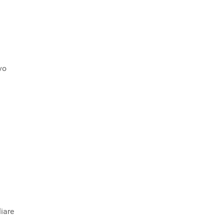
vo
iare