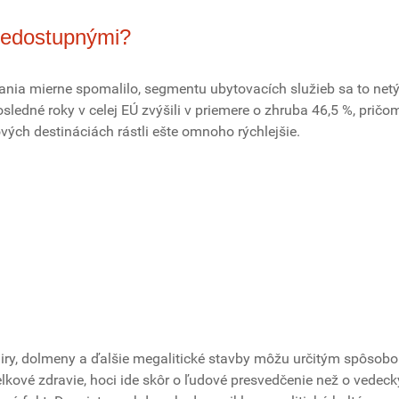
nedostupnými?
nia mierne spomalilo, segmentu ubytovacích služieb sa to netý
ledné roky v celej EÚ zvýšili v priemere o zhruba 46,5 %, pričo
vých destináciách rástli ešte omnoho rýchlejšie.
nhiry, dolmeny a ďalšie megalitické stavby môžu určitým spôsob
lkové zdravie, hoci ide skôr o ľudové presvedčenie než o vedeck