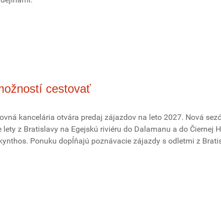
možností cestovať
ovná kancelária otvára predaj zájazdov na leto 2027. Nová sez
 lety z Bratislavy na Egejskú riviéru do Dalamanu a do Čiernej H
kynthos. Ponuku dopĺňajú poznávacie zájazdy s odletmi z Bratis