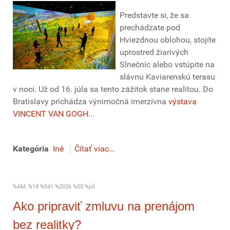
Predstavte si, že sa
prechádzate pod
Hviezdnou oblohou, stojíte
uprostred žiarivých
Slnečníc alebo vstúpite na
slávnu Kaviarenskú terasu
v noci. Už od 16. júla sa tento zážitok stane realitou. Do
Bratislavy prichádza výnimočná imerzívna
výstava
VINCENT VAN GOGH
...
Kategória
Iné
Čítať viac...
%AM, %14 %041 %2026 %00:%júl
Ako pripraviť zmluvu na prenájom
bez realitky?