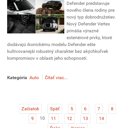
Defender predstavuje
nového člena rodiny pre
nový typ dobrodružstiev.
Nový Defender Vertex
prináša výrazné
exteriérové prvky, ktoré
dodávajú ikonickému modelu Defender ešte
kultivovanejší robustný charakter bez akýchkoľvek
kompromisov v oblasti jeho schopností.
Kategória
Auto
Čítať viac...
Začiatok
Späť
5
6
7
8
10
9
11
12
13
14