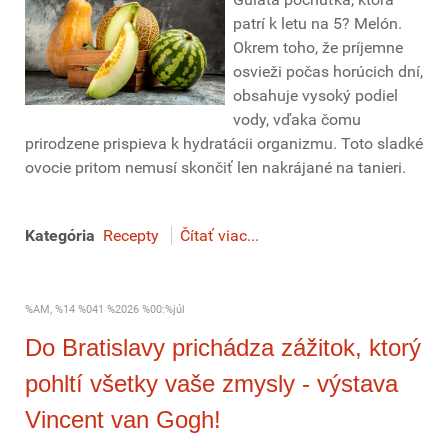
patrí k letu na 5? Melón.
Okrem toho, že príjemne
osvieži počas horúcich dní,
obsahuje vysoký podiel
vody, vďaka čomu
prirodzene prispieva k hydratácii organizmu. Toto sladké
ovocie pritom nemusí skončiť len nakrájané na tanieri.
Kategória
Recepty
Čítať viac...
%AM, %14 %041 %2026 %00:%júl
Do Bratislavy prichádza zážitok, ktorý
pohltí všetky vaše zmysly - výstava
Vincent van Gogh!