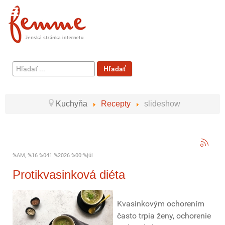
Hľadať
Hľadať
...
Kuchyňa
Recepty
slideshow
%AM, %16 %041 %2026 %00:%júl
Protikvasinková diéta
Kvasinkovým ochorením
často trpia ženy, ochorenie