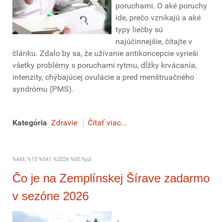
poruchami. O aké poruchy
ide, prečo vznikajú a aké
typy liečby sú
najúčinnejšie, čítajte v
článku. Zdalo by sa, že užívanie antikoncepcie vyrieši
všetky problémy s poruchami rytmu, dĺžky krvácania,
intenzity, chýbajúcej ovulácie a pred menštruačného
syndrómu (PMS).
Kategória
Zdravie
Čítať viac...
%AM, %15 %041 %2026 %00:%júl
Čo je na Zemplínskej Šírave zadarmo
v sezóne 2026