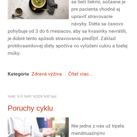
sa lieči liekmi, súčasne je
pre pacienta vhodné aj
upraviť stravovacie
návyky. Diéta sa časovo
pohybuje od 3 do 6 mesiacov, aby sa kvasinky nevrátili,
je dobré tento spôsob stravovania predĺžiť. Základ
protikvasinkovej diéty spočíva vo vylúčení cukru a bielej
múky.
Kategória
Zdravá výživa
Čítať viac...
%AM, %15 %041 %2026 %00:%júl
Poruchy cyklu
Nie jedna z nás už trpela
menštruačnými