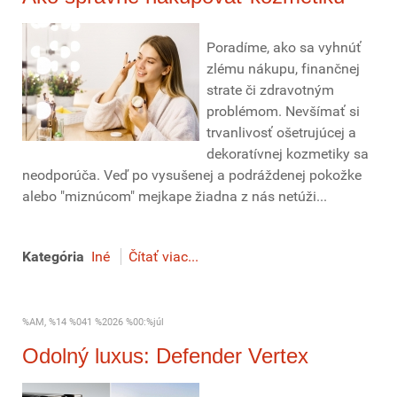
Poradíme, ako sa vyhnúť
zlému nákupu, finančnej
strate či zdravotným
problémom. Nevšímať si
trvanlivosť ošetrujúcej a
dekoratívnej kozmetiky sa
neodporúča. Veď po vysušenej a podráždenej pokožke
alebo "miznúcom" mejkape žiadna z nás netúži...
Kategória
Iné
Čítať viac...
%AM, %14 %041 %2026 %00:%júl
Odolný luxus: Defender Vertex