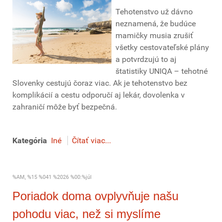
Tehotenstvo už dávno
neznamená, že budúce
mamičky musia zrušiť
všetky cestovateľské plány
a potvrdzujú to aj
štatistiky UNIQA – tehotné
Slovenky cestujú čoraz viac. Ak je tehotenstvo bez
komplikácií a cestu odporučí aj lekár, dovolenka v
zahraničí môže byť bezpečná.
Kategória
Iné
Čítať viac...
%AM, %15 %041 %2026 %00:%júl
Poriadok doma ovplyvňuje našu
pohodu viac, než si myslíme