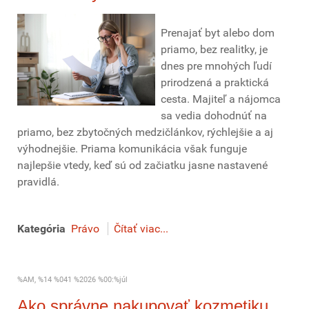
Prenajať byt alebo dom
priamo, bez realitky, je
dnes pre mnohých ľudí
prirodzená a praktická
cesta. Majiteľ a nájomca
sa vedia dohodnúť na
priamo, bez zbytočných medzičlánkov, rýchlejšie a aj
výhodnejšie. Priama komunikácia však funguje
najlepšie vtedy, keď sú od začiatku jasne nastavené
pravidlá.
Kategória
Právo
Čítať viac...
%AM, %14 %041 %2026 %00:%júl
Ako správne nakupovať kozmetiku