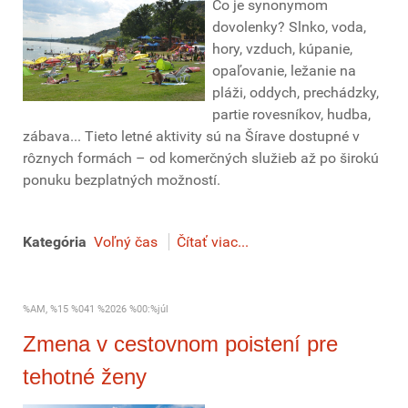
Čo je synonymom
dovolenky? Slnko, voda,
hory, vzduch, kúpanie,
opaľovanie, ležanie na
pláži, oddych, prechádzky,
partie rovesníkov, hudba,
zábava... Tieto letné aktivity sú na Šírave dostupné v
rôznych formách – od komerčných služieb až po širokú
ponuku bezplatných možností.
Kategória
Voľný čas
Čítať viac...
%AM, %15 %041 %2026 %00:%júl
Zmena v cestovnom poistení pre
tehotné ženy