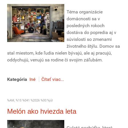
Téma organizácie
domácnosti sa v
posledných rokoch
dostáva do popredia aj v
súvislosti so zmenami
životného štýlu. Domov sa
stal miestom, kde ľudia nielen bývajú, ale aj pracujú,
oddychujú, venujú sa rodine či svojim záľubám.
Kategória
Iné
Čítať viac...
%AM, %15 %041 %2026 %00:%júl
Melón ako hviezda leta
Gulatá pochúťka, ktorá