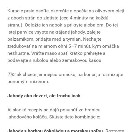
Kuracie prsia osoľte, okoreňte a opečte na olivovom oleji
z oboch strán do zlatista (cca 4 minúty na každú
stranu). Odložte ich nabok a prikryte alobalom. Do tej
istej panvice vsypte nakrájané jahody, zalejte
balzamikom, pridajte med a tymian. Nechajte
zredukovať na miernom ohni 5–7 minút, kým omáčka
nezhustne. Vráťte mäso späť, krátko prehrejte a
podávajte s rukolou alebo zemiakovou kašou.
Tip:
ak chcete jemnejšiu omáčku, na konci ju rozmixujte
ponorným mixérom.
Jahody ako dezert, ale trochu inak
Aj sladké recepty sa dajú posunúť za hranicu
jahodového koláča. Skúste tieto kombinácie:
Jahody s horkou čokoládou a morskou soľou.
Roztopte