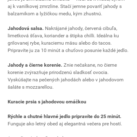
aj k vanilkovej zmrzline. Stačí jemne povariť jahody s
balzamikom a lyžičkou medu, kým zhustnú.
Jahodová salsa.
Nakrájané jahody, červená cibuľa,
limetková šťava, koriander a štipka chilli. Ideálna ku
grilovanej rybe, kuraciemu mäsu alebo do tacos.
Pripravíte ju za 10 minút a chuťovo posunie každé jedlo.
Jahody a čierne korenie.
Znie nečakane, no čierne
korenie zvýrazňuje prirodzenú sladkosť ovocia.
Vyskúšajte na pečených jahodách alebo v jahodovom
šaláte s mozzarellou.
Kuracie prsia s jahodovou omáčkou
Rýchle a chutné hlavné jedlo pripravíte do 25 minút.
Funguje ako letný obed aj elegantná večera pre hostí.