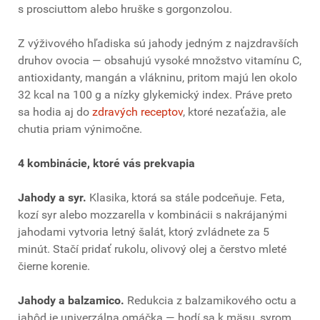
s prosciuttom alebo hruške s gorgonzolou.
Z výživového hľadiska sú jahody jedným z najzdravších
druhov ovocia — obsahujú vysoké množstvo vitamínu C,
antioxidanty, mangán a vlákninu, pritom majú len okolo
32 kcal na 100 g a nízky glykemický index. Práve preto
sa hodia aj do
zdravých receptov
, ktoré nezaťažia, ale
chutia priam výnimočne.
4 kombinácie, ktoré vás prekvapia
Jahody a syr.
Klasika, ktorá sa stále podceňuje. Feta,
kozí syr alebo mozzarella v kombinácii s nakrájanými
jahodami vytvoria letný šalát, ktorý zvládnete za 5
minút. Stačí pridať rukolu, olivový olej a čerstvo mleté
čierne korenie.
Jahody a balzamico.
Redukcia z balzamikového octu a
jahôd je univerzálna omáčka — hodí sa k mäsu, syrom