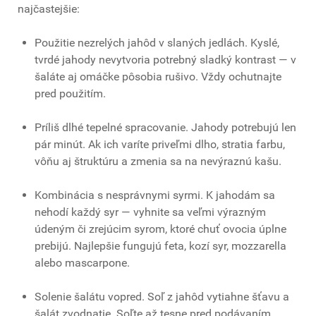
najčastejšie:
Použitie nezrelých jahôd v slaných jedlách. Kyslé,
tvrdé jahody nevytvoria potrebný sladký kontrast — v
šaláte aj omáčke pôsobia rušivo. Vždy ochutnajte
pred použitím.
Príliš dlhé tepelné spracovanie. Jahody potrebujú len
pár minút. Ak ich varíte priveľmi dlho, stratia farbu,
vôňu aj štruktúru a zmenia sa na nevýraznú kašu.
Kombinácia s nesprávnymi syrmi. K jahodám sa
nehodí každý syr — vyhnite sa veľmi výrazným
údeným či zrejúcim syrom, ktoré chuť ovocia úplne
prebijú. Najlepšie fungujú feta, kozí syr, mozzarella
alebo mascarpone.
Solenie šalátu vopred. Soľ z jahôd vytiahne šťavu a
šalát zvodnatie. Soľte až tesne pred podávaním.