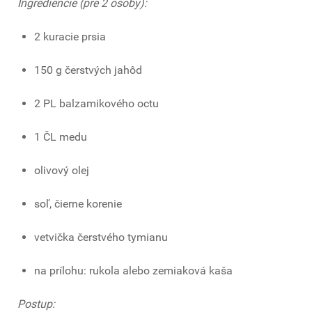
Ingrediencie (pre 2 osoby):
2 kuracie prsia
150 g čerstvých jahôd
2 PL balzamikového octu
1 ČL medu
olivový olej
soľ, čierne korenie
vetvička čerstvého tymianu
na prílohu: rukola alebo zemiaková kaša
Postup: