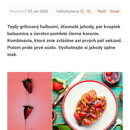
Napísal KČ
05. jún 2026
Veľkosť písma
Tlačiť
Email
Teplý grilovaný halloumi, šťavnaté jahody, pár kvapiek
balsamica a čerstvo pomleté čierne korenie.
Kombinácia, ktorá znie zvláštne asi prvých päť sekúnd.
Potom príde prvé sústo. Vychutnajte si jahody úplne
inak.