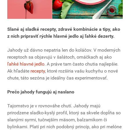
Slané aj sladké recepty, zdravé kombinácie a tipy, ako
z nich pripraviť rýchle hlavné jedlo aj ľahké dezerty.
Jahody už dávno nepatria len do koláčov. V moderných
receptoch sa objavujú v šalátoch, omáčkach aj ako
ľahké hlavné jedlo
. A práve tam často chutia najlepšie.
Ak hľadáte
recepty
, ktoré rozšíria vašu kuchyňu o nové
chute, táto sezóna je ideálny čas experimentovať.
Prečo jahody fungujú aj naslano
Tajomstvo je v rovnováhe chutí. Jahody majú
prirodzene sladko-kyslý profil, ktorý sa skvele dopĺňa so
slanými syrmi, tučnejším mäsom, balzamikom či
bylinkami. Platí pri nich podobný princíp, ako pri melóne