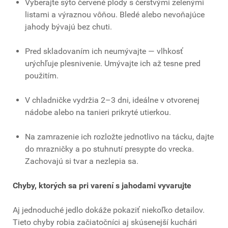
Vyberajte sýto červené plody s čerstvými zelenými
listami a výraznou vôňou. Bledé alebo nevoňajúce
jahody bývajú bez chuti.
Pred skladovaním ich neumývajte — vlhkosť
urýchľuje plesnivenie. Umývajte ich až tesne pred
použitím.
V chladničke vydržia 2–3 dni, ideálne v otvorenej
nádobe alebo na tanieri prikryté utierkou.
Na zamrazenie ich rozložte jednotlivo na tácku, dajte
do mrazničky a po stuhnutí presypte do vrecka.
Zachovajú si tvar a nezlepia sa.
Chyby, ktorých sa pri varení s jahodami vyvarujte
Aj jednoduché jedlo dokáže pokaziť niekoľko detailov.
Tieto chyby robia začiatočníci aj skúsenejší kuchári