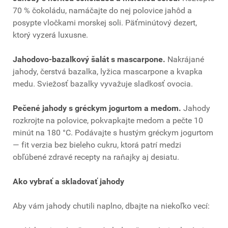
70 % čokoládu, namáčajte do nej polovice jahôd a
posypte vločkami morskej soli. Päťminútový dezert,
ktorý vyzerá luxusne.
Jahodovo-bazalkový šalát s mascarpone.
Nakrájané
jahody, čerstvá bazalka, lyžica mascarpone a kvapka
medu. Sviežosť bazalky vyvažuje sladkosť ovocia.
Pečené jahody s gréckym jogurtom a medom.
Jahody
rozkrojte na polovice, pokvapkajte medom a pečte 10
minút na 180 °C. Podávajte s hustým gréckym jogurtom
— fit verzia bez bieleho cukru, ktorá patrí medzi
obľúbené zdravé recepty na raňajky aj desiatu.
Ako vybrať a skladovať jahody
Aby vám jahody chutili naplno, dbajte na niekoľko vecí: