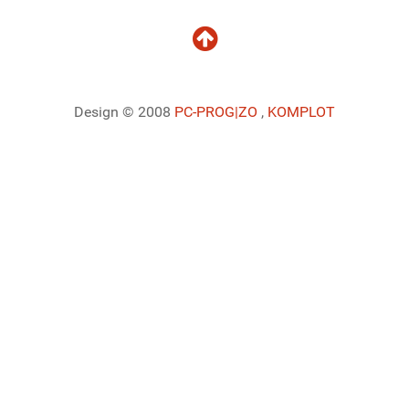
Design © 2008
PC-PROG
|ZO
,
KOMPLOT
Ladiaca konzola systému Joomla!