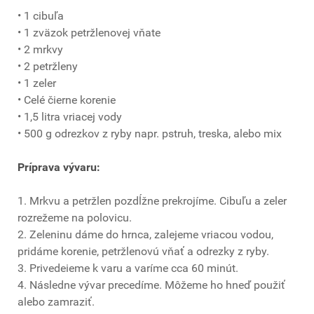
• 1 cibuľa
• 1 zväzok petržlenovej vňate
• 2 mrkvy
• 2 petržleny
• 1 zeler
• Celé čierne korenie
• 1,5 litra vriacej vody
• 500 g odrezkov z ryby napr. pstruh, treska, alebo mix
Príprava vývaru:
1. Mrkvu a petržlen pozdĺžne prekrojíme. Cibuľu a zeler
rozrežeme na polovicu.
2. Zeleninu dáme do hrnca, zalejeme vriacou vodou,
pridáme korenie, petržlenovú vňať a odrezky z ryby.
3. Privedeieme k varu a varíme cca 60 minút.
4. Následne vývar precedíme. Môžeme ho hneď použiť
alebo zamraziť.