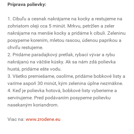
Príprava polievky:
1. Cibuľu a cesnak nakrájame na kocky a restujeme na
zohriatom oleji cca 5 minút. Mrkvu, petržlen a zeler
nakrájame na menšie kocky a pridáme k cibuli. Zeleninu
posypeme korením, mletou rascou, údenou paprikou a
chvíľu restujeme.
2. Pridáme paradajkový pretlak, rybací vývar a rybu
nakrájanú na väčšie kúsky. Ak sa nám zdá polievka
hustá, pridáme ešte vodu.
3. Všetko premiešame, osolíme, pridáme bobkové listy a
varíme aspoň 30 minút, kým zelenina úplne nezmäkne.
4. Keď je polievka hotová, bobkové listy vyberieme a
servírujeme. Pred podávaním posypeme polievku
nasekaným koriandrom.
Viac na:
www.zrodene.eu