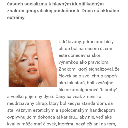
časoch socializmu k hlavným identifikačným
znakom geografickej príslušnosti. Dnes sú aktuálne
extrémy.
Udržiavaný, primerane biely
chrup bol na našom území
ešte donedávna skôr
výnimkou ako pravidlom.
Znakom, ktorý signalizoval, že
človek sa o svoj chrup aspoň
ako-tak stará, boli zvyčajne
čierne amalgámové "blomby"
a vcelku príjemný dych. Časy sa však zmenili a
neudržiavaný chrup, ktorý bol kedysi štandardom, sa
stal vážnym estetickým a spoločenským handicapom
ovplyvňujúcim dokonca aj kariéru... aby nie, veď aké
kvality môže mať človek, ktorému nezáleží ani na tom,