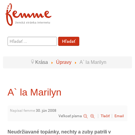
Hľadať
Hľadať
...
Krása
Úpravy
A` la Marilyn
A` la Marilyn
Napísal femme
30. jún 2008
Veľkosť písma
Tlačiť
Email
Neudržiavané topánky, nechty a zuby patrili v