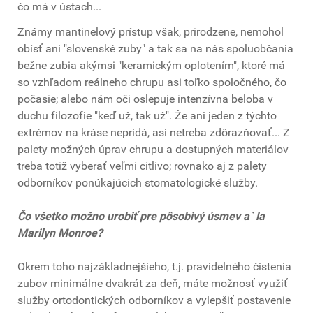
čo má v ústach...
Známy mantinelový prístup však, prirodzene, nemohol
obísť ani "slovenské zuby" a tak sa na nás spoluobčania
bežne zubia akýmsi "keramickým oplotením", ktoré má
so vzhľadom reálneho chrupu asi toľko spoločného, čo
počasie; alebo nám oči oslepuje intenzívna beloba v
duchu filozofie "keď už, tak už". Že ani jeden z týchto
extrémov na kráse nepridá, asi netreba zdôrazňovať... Z
palety možných úprav chrupu a dostupných materiálov
treba totiž vyberať veľmi citlivo; rovnako aj z palety
odborníkov ponúkajúcich stomatologické služby.
Čo všetko možno urobiť pre pôsobivý úsmev a` la
Marilyn Monroe?
Okrem toho najzákladnejšieho, t.j. pravidelného čistenia
zubov minimálne dvakrát za deň, máte možnosť využiť
služby ortodontických odborníkov a vylepšiť postavenie