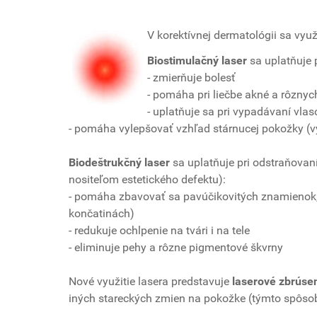
V korektívnej dermatológii sa vyu
Biostimulačný laser
sa uplatňuje 
- zmierňuje bolesť
- pomáha pri liečbe akné a rôzny
- uplatňuje sa pri vypadávaní vlas
- pomáha vylepšovať vzhľad stárnucej pokožky (v
Biodeštrukčný laser
sa uplatňuje pri odstraňovaní
nositeľom estetického defektu):
- pomáha zbavovať sa pavúčikovitých znamienok, d
končatinách)
- redukuje ochlpenie na tvári i na tele
- eliminuje pehy a rôzne pigmentové škvrny
Nové využitie lasera predstavuje
laserové zbrúse
iných stareckých zmien na pokožke (týmto spôsob