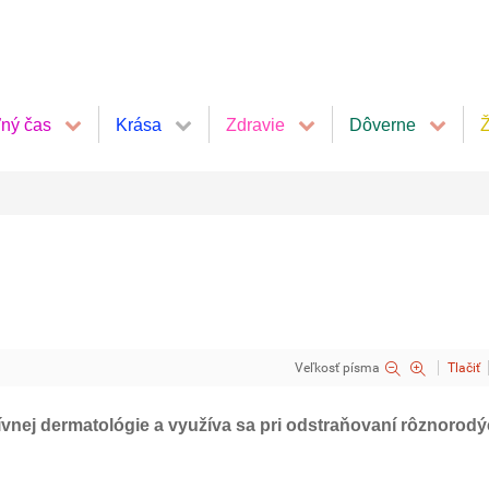
ľný čas
Krása
Zdravie
Dôverne
Ž
Veľkosť písma
Tlačiť
nej dermatológie a využíva sa pri odstraňovaní rôznorod