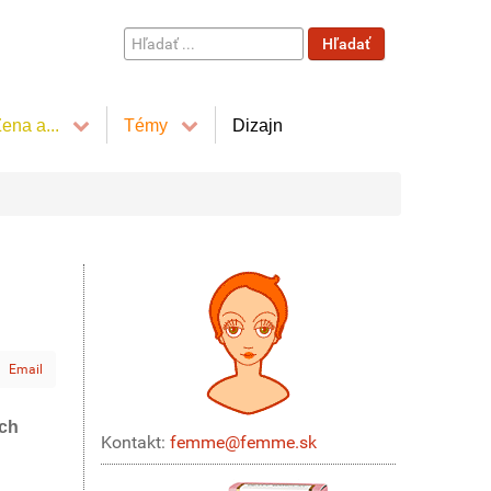
Hľadať
Hľadať
...
ena a...
Témy
Dizajn
Email
ých
Kontakt:
femme@femme.sk