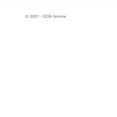
© 2001 - 2026 femme
Ladiaca konzola systému Joomla!
Sedenie