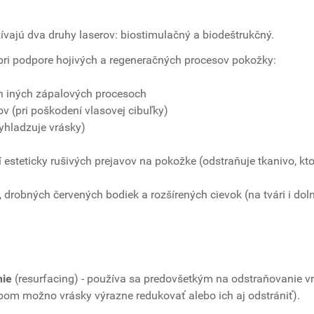
žívajú dva druhy laserov: biostimulačný a biodeštrukčný.
pri podpore hojivých a regeneračných procesov pokožky:
ch iných zápalových procesoch
ov (pri poškodení vlasovej cibuľky)
yhladzuje vrásky)
 esteticky rušivých prejavov na pokožke (odstraňuje tkanivo, kto
robných červených bodiek a rozšírených cievok (na tvári i dol
nie
(resurfacing) - používa sa predovšetkým na odstraňovanie v
om možno vrásky výrazne redukovať alebo ich aj odstrániť).