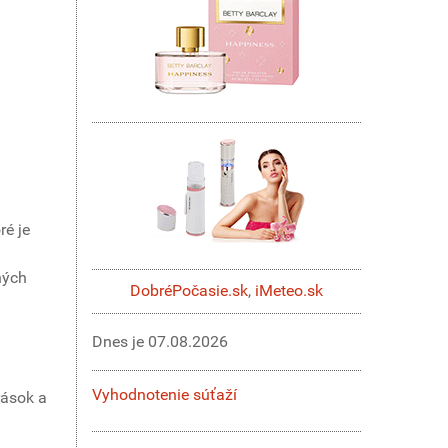
ré je
ných
DobréPočasie.sk
,
iMeteo.sk
Dnes je
07.08.2026
Vyhodnotenie súťaží
rások a