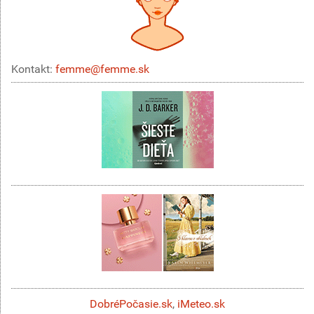
Kontakt:
femme@femme.sk
DobréPočasie.sk
,
iMeteo.sk