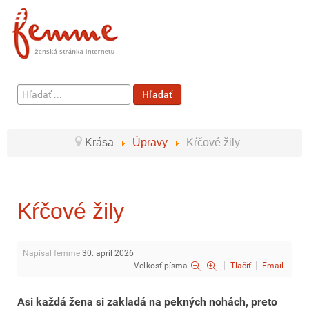
Hľadať
Hľadať
...
Krása
Úpravy
Kŕčové žily
Kŕčové žily
Napísal femme
30. apríl 2026
Veľkosť písma
Tlačiť
Email
Asi každá žena si zakladá na pekných nohách, preto