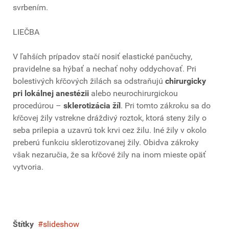
svrbením.
LIEČBA
V ľahších prípadov stačí nosiť elastické pančuchy,
pravidelne sa hýbať a nechať nohy oddychovať. Pri
bolestivých kŕčových žilách sa odstraňujú
chirurgicky
pri lokálnej anestézii
alebo neurochirurgickou
procedúrou –
sklerotizácia žíl
. Pri tomto zákroku sa do
kŕčovej žily vstrekne dráždivý roztok, ktorá steny žily o
seba prilepia a uzavrú tok krvi cez žilu. Iné žily v okolo
preberú funkciu sklerotizovanej žily. Obidva zákroky
však nezaručia, že sa kŕčové žily na inom mieste opäť
vytvoria.
Štítky
slideshow