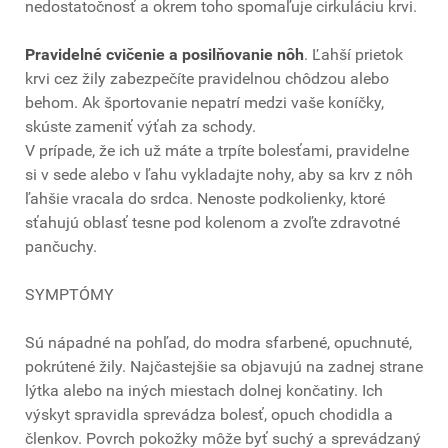
nedostatočnosť a okrem toho spomaľuje cirkuláciu krvi.
Pravidelné cvičenie a posilňovanie nôh
. Ľahší prietok
krvi cez žily zabezpečíte pravidelnou chôdzou alebo
behom. Ak športovanie nepatrí medzi vaše koníčky,
skúste zameniť výťah za schody.
V prípade, že ich už máte a trpíte bolesťami, pravidelne
si v sede alebo v ľahu vykladajte nohy, aby sa krv z nôh
ľahšie vracala do srdca. Nenoste podkolienky, ktoré
sťahujú oblasť tesne pod kolenom a zvoľte zdravotné
pančuchy.
SYMPTÓMY
Sú nápadné na pohľad, do modra sfarbené, opuchnuté,
pokrútené žily. Najčastejšie sa objavujú na zadnej strane
lýtka alebo na iných miestach dolnej končatiny. Ich
výskyt spravidla sprevádza bolesť, opuch chodidla a
členkov. Povrch pokožky môže byť suchý a sprevádzaný