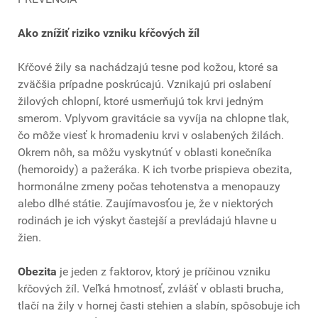
Ako znížiť riziko vzniku kŕčových žíl
Kŕčové žily sa nachádzajú tesne pod kožou, ktoré sa
zväčšia prípadne poskrúcajú. Vznikajú pri oslabení
žilových chlopní, ktoré usmerňujú tok krvi jedným
smerom. Vplyvom gravitácie sa vyvíja na chlopne tlak,
čo môže viesť k hromadeniu krvi v oslabených žilách.
Okrem nôh, sa môžu vyskytnúť v oblasti konečníka
(hemoroidy) a pažeráka. K ich tvorbe prispieva obezita,
hormonálne zmeny počas tehotenstva a menopauzy
alebo dlhé státie. Zaujímavosťou je, že v niektorých
rodinách je ich výskyt častejší a prevládajú hlavne u
žien.
Obezita
je jeden z faktorov, ktorý je príčinou vzniku
kŕčových žíl. Veľká hmotnosť, zvlášť v oblasti brucha,
tlačí na žily v hornej časti stehien a slabín, spôsobuje ich