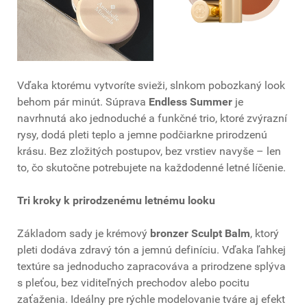
Vďaka ktorému vytvoríte svieži, slnkom pobozkaný look
behom pár minút. Súprava
Endless Summer
je
navrhnutá ako jednoduché a funkčné trio, ktoré zvýrazní
rysy, dodá pleti teplo a jemne podčiarkne prirodzenú
krásu. Bez zložitých postupov, bez vrstiev navyše – len
to, čo skutočne potrebujete na každodenné letné líčenie.
Tri kroky k prirodzenému letnému looku
Základom sady je krémový
bronzer Sculpt Balm
, ktorý
pleti dodáva zdravý tón a jemnú definíciu. Vďaka ľahkej
textúre sa jednoducho zapracováva a prirodzene splýva
s pleťou, bez viditeľných prechodov alebo pocitu
zaťaženia. Ideálny pre rýchle modelovanie tváre aj efekt