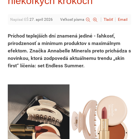
niekoľkých krokoch
Napísal EŠ
27. apríl 2026
Veľkosť písma
Tlačiť
Email
Príchod teplejších dní znamená jediné - ľahkosť,
prirodzenosť a minimum produktov s maximálnym
efektom. Značka Annabelle Minerals preto prichádza s
novinkou, ktorá zodpovedá aktuálnemu trendu „skin
first“ líčenia: set Endless Summer.