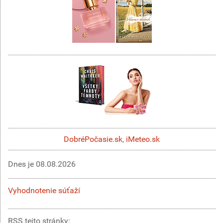
DobréPočasie.sk
,
iMeteo.sk
Dnes je
08.08.2026
Vyhodnotenie súťaží
RSS tejto stránky: