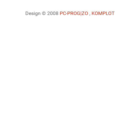
Design © 2008
PC-PROG
|ZO
,
KOMPLOT
Ladiaca konzola systému Joomla!
Sedenie
Informácie o profile