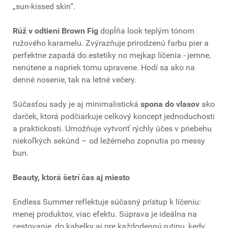
„sun-kissed skin“.
Rúž v odtieni Brown Fig
dopĺňa look teplým tónom
ružového karamelu. Zvýrazňuje prirodzenú farbu pier a
perfektne zapadá do estetiky no mejkap líčenia - jemne,
nenútene a napriek tomu upravene. Hodí sa ako na
denné nosenie, tak na letné večery.
Súčasťou sady je aj minimalistická
spona do vlasov
ako
darček, ktorá podčiarkuje celkový koncept jednoduchosti
a praktickosti. Umožňuje vytvoriť rýchly účes v priebehu
niekoľkých sekúnd – od ležérneho zopnutia po messy
bun.
Beauty, ktorá šetrí čas aj miesto
Endless Summer reflektuje súčasný prístup k líčeniu:
menej produktov, viac efektu. Súprava je ideálna na
cestovanie, do kabelky aj pre každodennú rutinu, kedy