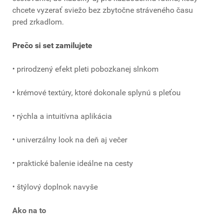
chcete vyzerať sviežo bez zbytočne stráveného času
pred zrkadlom.
Prečo si set zamilujete
• prirodzený efekt pleti pobozkanej slnkom
• krémové textúry, ktoré dokonale splynú s pleťou
• rýchla a intuitívna aplikácia
• univerzálny look na deň aj večer
• praktické balenie ideálne na cesty
• štýlový doplnok navyše
Ako na to