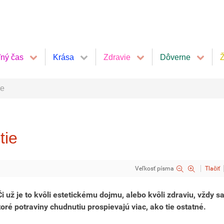
ľný čas
Krása
Zdravie
Dôverne
Ž
ie
tie
Veľkosť písma
Tlačiť
i už je to kvôli estetickému dojmu, alebo kvôli zdraviu, vždy sa
toré potraviny chudnutiu prospievajú viac, ako tie ostatné.