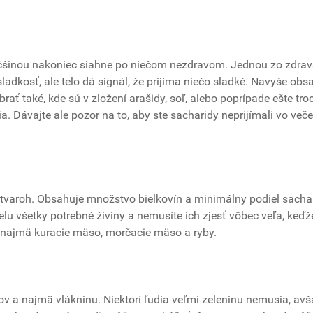
äčšinou nakoniec siahne po niečom nezdravom. Jednou zo zdrav
 sladkosť, ale telo dá signál, že prijíma niečo sladké. Navyše obs
rať také, kde sú v zložení arašidy, soľ, alebo poprípade ešte tro
. Dávajte ale pozor na to, aby ste sacharidy neprijímali vo več
varoh. Obsahuje množstvo bielkovín a minimálny podiel sachar
lu všetky potrebné živiny a nemusíte ich zjesť vôbec veľa, keďž
to najmä kuracie mäso, morčacie mäso a ryby.
v a najmä vlákninu. Niektorí ľudia veľmi zeleninu nemusia, avš