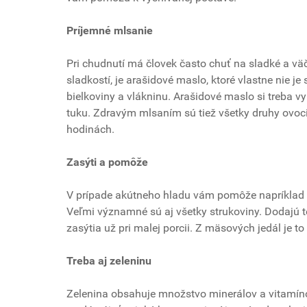
Príjemné mlsanie
Pri chudnutí má človek často chuť na sladké a v
sladkostí, je arašidové maslo, ktoré vlastne nie je
bielkoviny a vlákninu. Arašidové maslo si treba vyb
tuku. Zdravým mlsaním sú tiež všetky druhy ovocia
hodinách.
Zasýti a pomôže
V prípade akútneho hladu vám pomôže napríklad t
Veľmi významné sú aj všetky strukoviny. Dodajú te
zasýtia už pri malej porcii. Z mäsových jedál je 
Treba aj zeleninu
Zelenina obsahuje množstvo minerálov a vitamíno