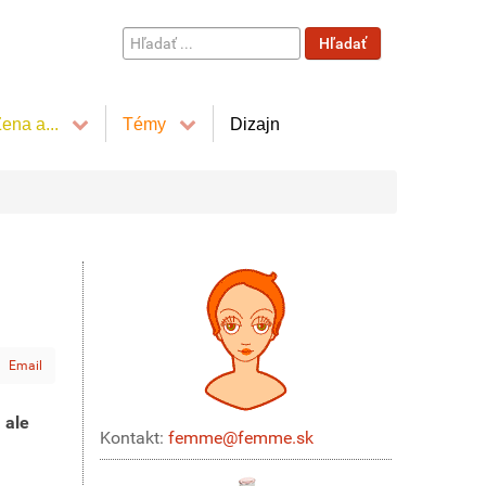
Hľadať
Hľadať
...
ena a...
Témy
Dizajn
Email
 ale
Kontakt:
femme@femme.sk