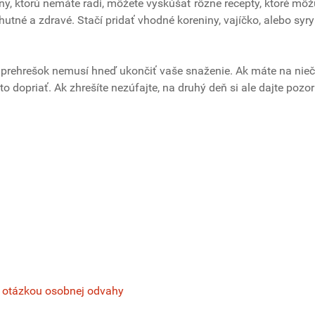
ny, ktorú nemáte radi, môžete vyskúšať rôzne recepty, ktoré môž
hutné a zdravé. Stačí pridať vhodné koreniny, vajíčko, alebo syry
alý prehrešok nemusí hneď ukončiť vaše snaženie. Ak máte na nieč
o dopriať. Ak zhrešíte nezúfajte, na druhý deň si ale dajte pozor
 s otázkou osobnej odvahy