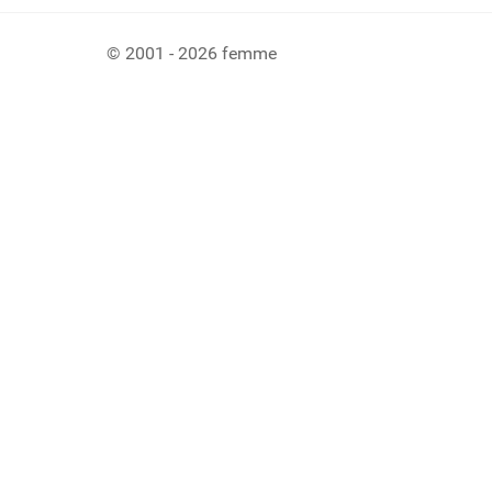
© 2001 - 2026 femme
Ladiaca konzola systému Joomla!
Sedenie