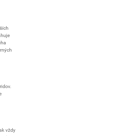
ších
ahuje
cha
erných
idov.
e
ak vždy