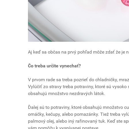
Aj keď sa občas na prvý pohľad môže zdať že je 
Čo treba určite vynechať?
V prvom rade sa treba pozrieť do chladničky, mra
Vylúčiť zo stravy treba potraviny, ktoré sú vysok
obsahujú množstvo nezdravých látok.
Ďalej sú to potraviny, ktoré obsahujú množstvo cu
omáčky, kečupy, alebo pomazánky. Tiež treba vylúč
palmový olej, alebo iný rafinovaný tuk. Keď ste sp
vám pomôžu k vysnívanej postave.