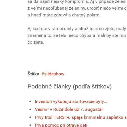
sa dá nájsť nejaký kompromis. Aj v prípade zeleni
z veľmi neobľúbenej zeleniny, urobiť niečo veľmi c
a hneď máte zdravý a chutný pokrm.
Aj keď ste v rámci diéty a strážite si čo zjete, m
znamená to, že telu niečo chýba a mali by ste mu t
čo zjete.
Štítky
slideshow
Podobné články (podľa štítkov)
Investori vykupujú štartovacie byty...
Vesmír v Ružindole už 7. augusta!
Prvý titul TERST-u spája kriminálnu zápletku
Prvá pomoc pri otrave detí