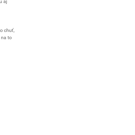
u aj
o chuť,
 na to