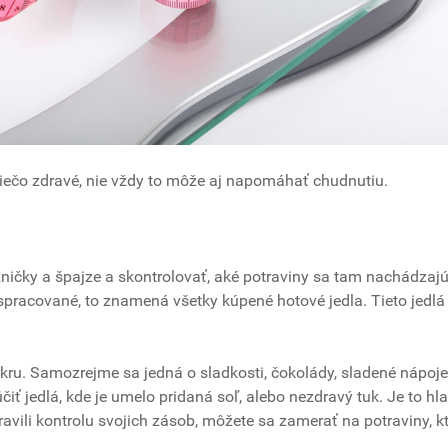
niečo zdravé, nie vždy to môže aj napomáhať chudnutiu.
zničky a špajze a skontrolovať, aké potraviny sa tam nachádzajú
o spracované, to znamená všetky kúpené hotové jedla. Tieto jedlá
kru. Samozrejme sa jedná o sladkosti, čokolády, sladené nápoje,
iť jedlá, kde je umelo pridaná soľ, alebo nezdravý tuk. Je to hl
ravili kontrolu svojich zásob, môžete sa zamerať na potraviny, k