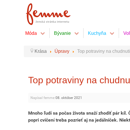
Móda
Bývanie
Kuchyňa
Vo
Krása
Úpravy
Top potraviny na chudnut
Top potraviny na chudnu
Napísal femme
08. október 2021
Mnoho ľudí sa počas života snaží zhodiť pár kíl. Č
popri cvičení treba pozrieť aj na jedálniček. Niek