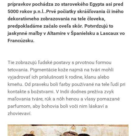
prípravkov pochádza zo starovekého Egypta asi pred
5000 rokov p.n.l..Prvé počiatky skrášľovania či iného
dekoratívneho zobrazovania na tele človeka,
predpokladáme začalo oveľa skôr. Potvrdzujú to
jaskynné maľby v Altamire v Španielsku a Lascaux vo
Francúzsku.
Tie zobrazujú ľudské postavy s prvotnou formou
tetovania. Pigmentácie kože najmä na tvári mohli
vyjadrovať ich príslušnosti k rodine, klanu alebo
kmeňu. Od praveku boli farby používané na tele ľudí pri
kontakte s božstvami. V Indii dodnes prežíva zvyk
maľovania tváre, rúk a nôh henou a vlasy pomazané
parfumom, aby bohovia boli voči nim láskaví a
zhovievaví.