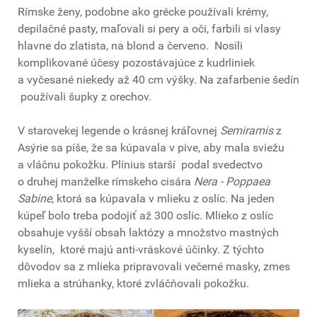
Rímske ženy, podobne ako grécke používali krémy,
depilačné pasty, maľovali si pery a oči, farbili si vlasy
hlavne do zlatista, na blond a červeno. Nosili
komplikované účesy pozostávajúce z kudrliniek
a vyčesané niekedy až 40 cm výšky. Na zafarbenie šedín
používali šupky z orechov.
V starovekej legende o krásnej kráľovnej
Semiramis
z
Asýrie sa píše, že sa kúpavala v pive, aby mala sviežu
a vláčnu pokožku. Plínius starší podal svedectvo
o druhej manželke rímskeho cisára
Nera - Poppaea
Sabine
, ktorá sa kúpavala v mlieku z oslíc. Na jeden
kúpeľ bolo treba podojiť až 300 oslíc. Mlieko z oslíc
obsahuje vyšší obsah laktózy a množstvo mastných
kyselín, ktoré majú anti-vráskové účinky. Z týchto
dôvodov sa z mlieka pripravovali večerné masky, zmes
mlieka a strúhanky, ktoré zvláčňovali pokožku.