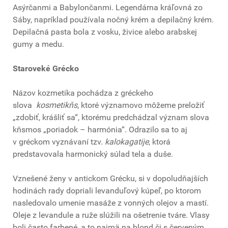
Asýrčanmi a Babylončanmi. Legendárna kráľovná zo
Sáby, napríklad používala nočný krém a depilačný krém.
Depilačná pasta bola z vosku, živice alebo arabskej
gumy a medu.
Staroveké Grécko
Názov kozmetika pochádza z gréckeho
slova
kosmetikňs
, ktoré významovo môžeme preložiť
„zdobiť, krášliť sa“, ktorému predchádzal význam slova
kňsmos „poriadok – harmónia“. Odrazilo sa to aj
v gréckom vyznávaní tzv.
kalokagatije
, ktorá
predstavovala harmonický súlad tela a duše.
Vznešené ženy v antickom Grécku, si v dopoludňajších
hodinách rady dopriali levanduľový kúpeľ, po ktorom
nasledovalo umenie masáže z vonných olejov a mastí.
Oleje z levandule a ruže slúžili na ošetrenie tváre. Vlasy
boli často farbené, a to najmä na blond či s červeným