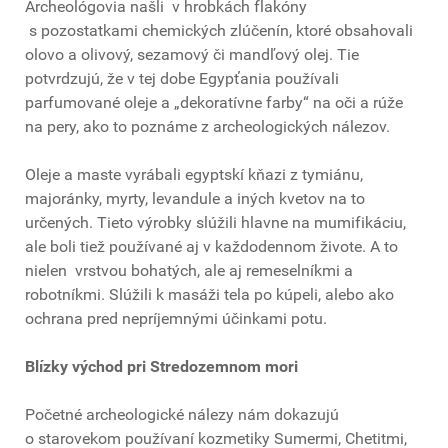
Archeológovia našli v hrobkách flakóny
s pozostatkami chemických zlúčenín, ktoré obsahovali
olovo a olivový, sezamový či mandľový olej. Tie
potvrdzujú, že v tej dobe Egypťania používali
parfumované oleje a „dekoratívne farby“ na oči a rúže
na pery, ako to poznáme z archeologických nálezov.
Oleje a maste vyrábali egyptskí kňazi z tymiánu,
majoránky, myrty, levandule a iných kvetov na to
určených. Tieto výrobky slúžili hlavne na mumifikáciu,
ale boli tiež používané aj v každodennom živote. A to
nielen vrstvou bohatých, ale aj remeselníkmi a
robotníkmi. Slúžili k masáži tela po kúpeli, alebo ako
ochrana pred nepríjemnými účinkami potu.
Blízky východ pri Stredozemnom mori
Početné archeologické nálezy nám dokazujú
o starovekom používaní kozmetiky Sumermi, Chetitmi,