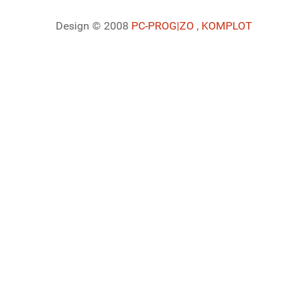
Design © 2008
PC-PROG
|ZO
,
KOMPLOT
Ladiaca konzola systému Joomla!
Sedenie
Informácie o profile