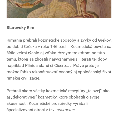
Staroveký Rím
Rimania prebrali kozmetické spôsoby a zvyky od Grékov,
po dobití Grécka v roku 146 p.n.l. . Kozmetická osveta sa
šírila veľmi rýchlo aj vďaka rôznym traktátom na túto
tému, ktorej sa zhostili najvýznamnejší literáti tej doby
napríklad Plínius starší či Cicero... . Práve preto je
možne ľahko rekonštruovať osobný aj spoločenský život
rímskej civilizácie.
Prebrali skoro všetky kozmetické receptúry „telovej“ ako
aj „dekoratívnej“ kozmetiky, ktoré obohatili o svoje
skúsenosti. Kozmetické prostriedky vyrábali
špecializovaní otroci v tzv.
cosmetae
.