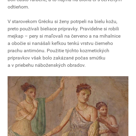
odtieňom.
V starovekom Grécku si ženy potrpeli na bielu kožu,
preto používali bieliace prípravky. Pravidelne si robili
mejkap – pery si maľovali na červeno a na mihalnice
a obočie si nanášali kefkou tenkú vrstvu čierneho
prachu antimónu. Použitie týchto kozmetických
prípravkov však bolo zakázané počas smútku
a v priebehu náboženských obradov.