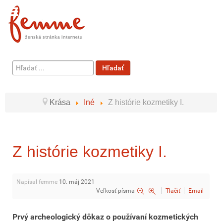
Hľadať
Hľadať
...
Krása
Iné
Z histórie kozmetiky I.
Z histórie kozmetiky I.
Napísal femme
10. máj 2021
Veľkosť písma
Tlačiť
Email
Prvý archeologický dôkaz o používaní kozmetických