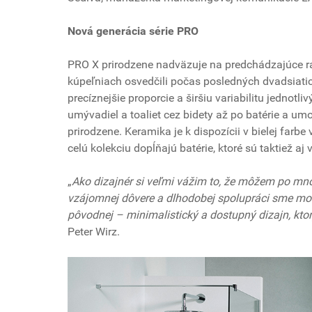
Nová generácia série PRO
PRO X prirodzene nadväzuje na predchádzajúce rad
kúpeľniach osvedčili počas posledných dvadsiatic
precíznejšie proporcie a širšiu variabilitu jedno
umývadiel a toaliet cez bidety až po batérie a u
prirodzene. Keramika je k dispozícii v bielej farbe
celú kolekciu dopĺňajú batérie, ktoré sú taktiež aj 
„
Ako dizajnér si veľmi vážim to, že môžem po 
vzájomnej dôvere a dlhodobej spolupráci sme mohli
pôvodnej – minimalistický a dostupný dizajn, kt
Peter Wirz.