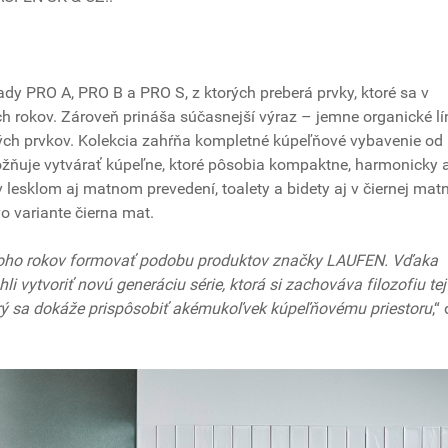
y PRO A, PRO B a PRO S, z ktorých preberá prvky, ktoré sa v
h rokov. Zároveň prináša súčasnejší výraz – jemne organické lín
tlivých prvkov. Kolekcia zahŕňa kompletné kúpeľňové vybavenie od
možňuje vytvárať kúpeľne, ktoré pôsobia kompaktne, harmonicky 
 v lesklom aj matnom prevedení, toalety a bidety aj v čiernej matn
vo variante čierna mat.
mnoho rokov formovať podobu produktov značky LAUFEN. Vďaka
 vytvoriť novú generáciu série, ktorá si zachováva filozofiu tej
orý sa dokáže prispôsobiť akémukoľvek kúpeľňovému priestoru
,“