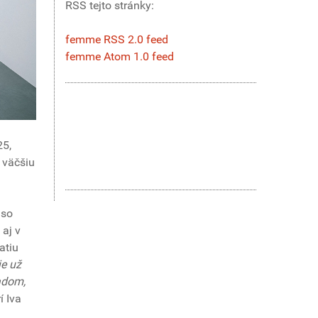
RSS tejto stránky:
femme RSS 2.0 feed
femme Atom 1.0 feed
25,
 väčšiu
 so
 aj v
atiu
je už
adom,
í Iva