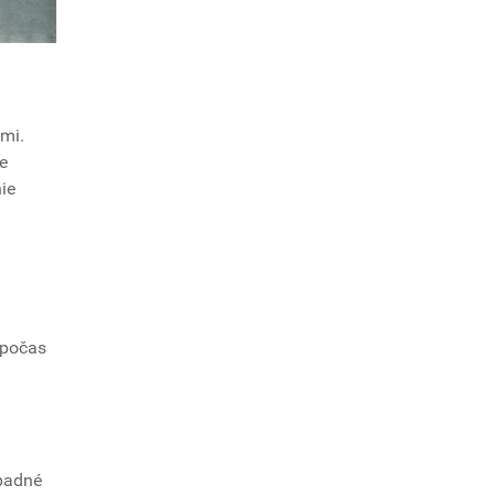
mi.
e
nie
 počas
ípadné