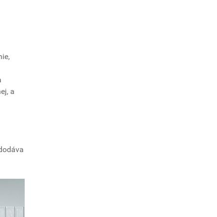
ie,
a
ej, a
 dodáva