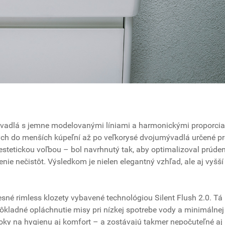
ývadlá s jemne modelovanými líniami a harmonickými proporcia
h do menších kúpeľní až po veľkorysé dvojumývadlá určené pr
en estetickou voľbou – bol navrhnutý tak, aby optimalizoval prúde
nie nečistôt. Výsledkom je nielen elegantný vzhľad, ale aj vyšší
né rimless klozety vybavené technológiou Silent Flush 2.0. Tá
ôkladné opláchnutie misy pri nízkej spotrebe vody a minimálnej
roky na hygienu aj komfort – a zostávajú takmer nepočuteľné aj