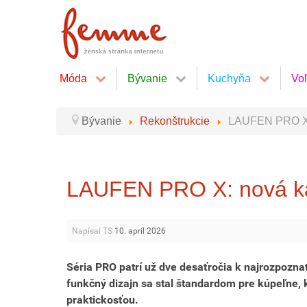
Móda
Bývanie
Kuchyňa
Vo
Bývanie
Rekonštrukcie
LAUFEN PRO X: n
LAUFEN PRO X: nová kapi
Napísal TS
10. apríl 2026
Séria PRO patrí už dve desaťročia k najrozpozn
funkčný dizajn sa stal štandardom pre kúpeľne,
praktickosťou.