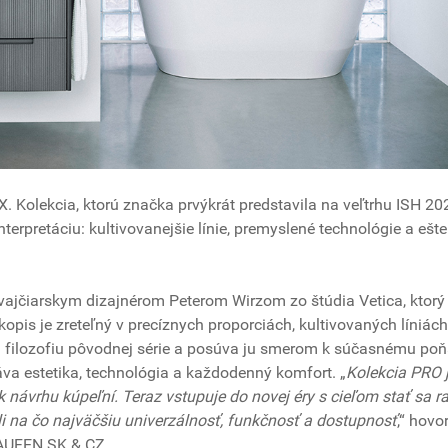
 Kolekcia, ktorú značka prvýkrát predstavila na veľtrhu ISH 20
erpretáciu: kultivovanejšie línie, premyslené technológie a ešte
vajčiarskym dizajnérom Peterom Wirzom zo štúdia Vetica, ktorý
is je zreteľný v precíznych proporciách, kultivovaných líniách
a filozofiu pôvodnej série a posúva ju smerom k súčasnému poň
áva estetika, technológia a každodenný komfort. „
Kolekcia PRO 
návrhu kúpeľní. Teraz vstupuje do novej éry s cieľom stať sa r
ali na čo najväčšiu univerzálnosť, funkčnosť a dostupnosť
,“ hovor
AUFEN SK & CZ..