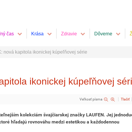
ľný čas
Krása
Zdravie
Dôverne
Ž
ová kapitola ikonickej kúpeľňovej série
tola ikonickej kúpeľňovej sér
Veľkosť písma
Tlačiť
ateľnejším kolekciám švajčiarskej značky LAUFEN. Jej jednodu
 ktoré hľadajú rovnováhu medzi estetikou a každodennou