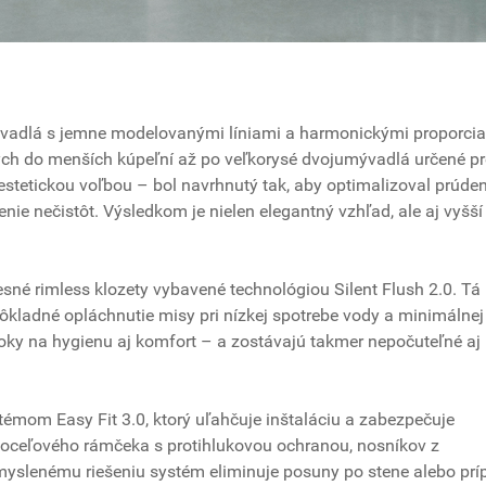
ývadlá s jemne modelovanými líniami a harmonickými proporcia
h do menších kúpeľní až po veľkorysé dvojumývadlá určené pr
en estetickou voľbou – bol navrhnutý tak, aby optimalizoval prúde
nie nečistôt. Výsledkom je nielen elegantný vzhľad, ale aj vyšší
né rimless klozety vybavené technológiou Silent Flush 2.0. Tá
ôkladné opláchnutie misy pri nízkej spotrebe vody a minimálnej
roky na hygienu aj komfort – a zostávajú takmer nepočuteľné aj
mom Easy Fit 3.0, ktorý uľahčuje inštaláciu a zabezpečuje
 oceľového rámčeka s protihlukovou ochranou, nosníkov z
myslenému riešeniu systém eliminuje posuny po stene alebo pr