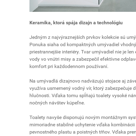
Keramika, ktorá spája dizajn a technológiu
Jedným z najvýraznejších prvkov kolekcie sú um
Ponuka siaha od kompaktných umývadiel vhodnýc
priestrannejšie interiéry. Tvar umývadiel nie je l
vody vo vnútri misy a zabezpečil efektívne odplave
komfort pri každodennom používaní.
Na umývadlá dizajnovo nadväzujú stojace aj záves
využíva usmernený vodný vír, ktorý zabezpečuje d
hlučnosti. Vďaka tomu spĺňajú toalety vysoké ná
nočných návštev kúpeľne.
Toalety navyše disponujú novým montážnym systé
mimoriadne stabilné uchytenie vďaka kombinácii
pevnostného plastu a poistných tŕňov. Vďaka pre