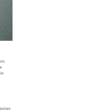
mi.
e
nie
 počas