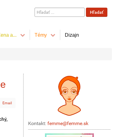
Hľadať
Hľadať
...
ena a...
Témy
Dizajn
ie
Email
chý,
Kontakt:
femme@femme.sk