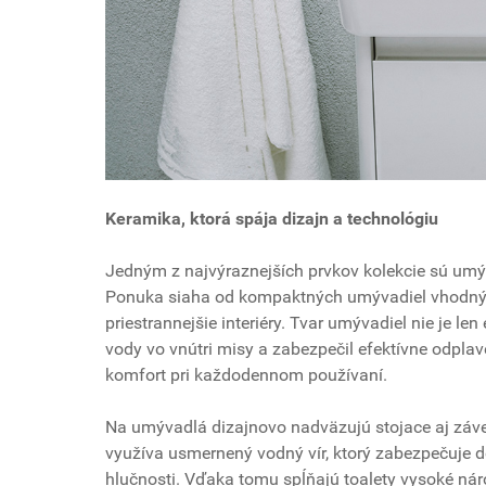
Keramika, ktorá spája dizajn a technológiu
Jedným z najvýraznejších prvkov kolekcie sú um
Ponuka siaha od kompaktných umývadiel vhodnýc
priestrannejšie interiéry. Tvar umývadiel nie je l
vody vo vnútri misy a zabezpečil efektívne odplave
komfort pri každodennom používaní.
Na umývadlá dizajnovo nadväzujú stojace aj záves
využíva usmernený vodný vír, ktorý zabezpečuje d
hlučnosti. Vďaka tomu spĺňajú toalety vysoké ná