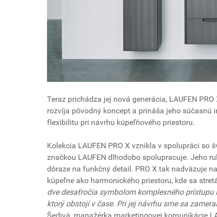
Teraz prichádza jej nová generácia, LAUFEN PRO X.
rozvíja pôvodný koncept a prináša jeho súčasnú int
flexibilitu pri návrhu kúpeľňového priestoru.
Kolekcia LAUFEN PRO X vznikla v spolupráci so š
značkou LAUFEN dlhodobo spolupracuje. Jeho rukop
dôraze na funkčný detail. PRO X tak nadväzuje n
kúpeľne ako harmonického priestoru, kde sa stret
dve desaťročia symbolom komplexného prístupu k 
ktorý obstojí v čase. Pri jej návrhu sme sa zamer
Šedivá, manažérka marketingovej komunikácie L