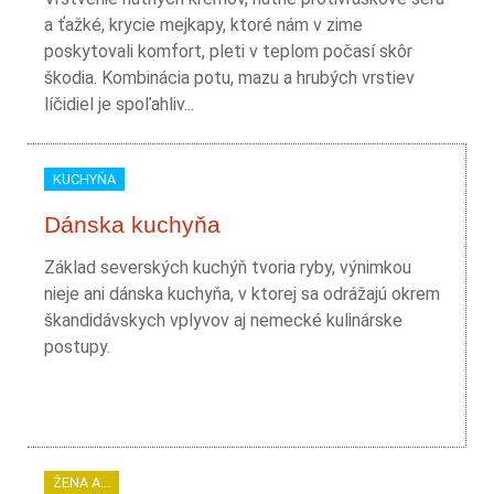
a ťažké, krycie mejkapy, ktoré nám v zime
poskytovali komfort, pleti v teplom počasí skôr
škodia. Kombinácia potu, mazu a hrubých vrstiev
líčidiel je spoľahliv...
KUCHYŇA
Dánska kuchyňa
Základ severských kuchýň tvoria ryby, výnimkou
nieje ani dánska kuchyňa, v ktorej sa odrážajú okrem
škandidávskych vplyvov aj nemecké kulinárske
postupy.
ŽENA A...