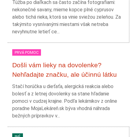
Túžba po diaľkach sa často začína fotografiami:
nekonečné savany, mierne kopce plné cyprusov
alebo tichá rieka, ktorá sa vinie sviežou zeleňou. Za
takýmito vysnívanými miestami však netreba
nevyhnutne letieť ce...
PRVÁ POMOC
Došli vám lieky na dovolenke?
Nehľadajte značku, ale účinnú látku
Stačí horúčka u dieťaťa, alergická reakcia alebo
bolesť a z letnej dovolenky sa stane hľadanie
pomoci v cudzej krajine. Podľa lekárnikov z online
poradne MojaLekáreň.sk býva vhodná náhrada
bežných prípravkov v...
INÉ