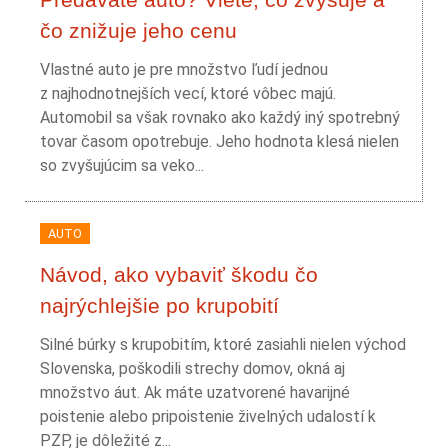
čo znižuje jeho cenu
Vlastné auto je pre množstvo ľudí jednou
z najhodnotnejších vecí, ktoré vôbec majú.
Automobil sa však rovnako ako každý iný spotrebný
tovar časom opotrebuje. Jeho hodnota klesá nielen
so zvyšujúcim sa veko...
AUTO
Návod, ako vybaviť škodu čo
najrýchlejšie po krupobití
Silné búrky s krupobitím, ktoré zasiahli nielen východ
Slovenska, poškodili strechy domov, okná aj
množstvo áut. Ak máte uzatvorené havarijné
poistenie alebo pripoistenie živelných udalostí k
PZP, je dôležité z...