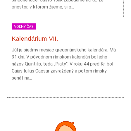
priestor, v ktorom žijeme, si p...
VOĽNÝ ČAS
Kalendárium VII.
Júl je siedmy mesiac gregoriánskeho kalendára. Má
31 dní. V pôvodnom rímskom kalendári bol jeho
názov Quintilis, teda „Piaty“. V roku 44 pred Kr. bol
Gaius Iulius Caesar zavraždený a potom rímsky
senát na...