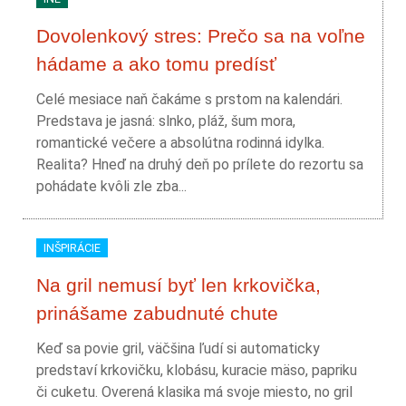
Dovolenkový stres: Prečo sa na voľne
hádame a ako tomu predísť
Celé mesiace naň čakáme s prstom na kalendári.
Predstava je jasná: slnko, pláž, šum mora,
romantické večere a absolútna rodinná idylka.
Realita? Hneď na druhý deň po prílete do rezortu sa
pohádate kvôli zle zba...
INŠPIRÁCIE
Na gril nemusí byť len krkovička,
prinášame zabudnuté chute
Keď sa povie gril, väčšina ľudí si automaticky
predstaví krkovičku, klobásu, kuracie mäso, papriku
či cuketu. Overená klasika má svoje miesto, no gril