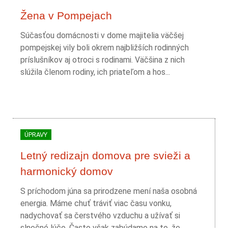
Žena v Pompejach
Súčasťou domácnosti v dome majitelia väčšej
pompejskej vily boli okrem najbližších rodinných
príslušníkov aj otroci s rodinami. Väčšina z nich
slúžila členom rodiny, ich priateľom a hos...
ÚPRAVY
Letný redizajn domova pre svieži a
harmonický domov
S príchodom júna sa prirodzene mení naša osobná
energia. Máme chuť tráviť viac času vonku,
nadychovať sa čerstvého vzduchu a užívať si
slnečné lúče. Často však zabúdame na to, že