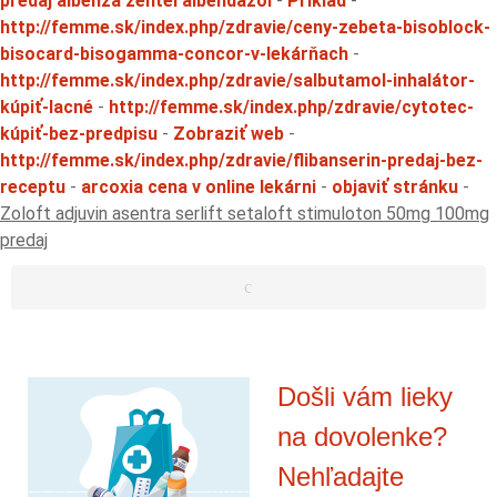
predaj albenza zentel albendazol
-
Príklad
-
http://femme.sk/index.php/zdravie/ceny-zebeta-bisoblock-
bisocard-bisogamma-concor-v-lekárňach
-
http://femme.sk/index.php/zdravie/salbutamol-inhalátor-
kúpiť-lacné
-
http://femme.sk/index.php/zdravie/cytotec-
kúpiť-bez-predpisu
-
Zobraziť web
-
http://femme.sk/index.php/zdravie/flibanserin-predaj-bez-
receptu
-
arcoxia cena v online lekárni
-
objaviť stránku
-
Zoloft adjuvin asentra serlift setaloft stimuloton 50mg 100mg
predaj
Došli vám lieky
na dovolenke?
Nehľadajte