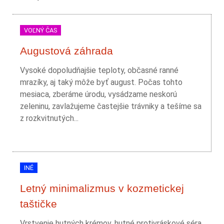
VOĽNÝ ČAS
Augustová záhrada
Vysoké dopoludňajšie teploty, občasné ranné
mrazíky, aj taký môže byť august. Počas tohto
mesiaca, zberáme úrodu, vysádzame neskorú
zeleninu, zavlažujeme častejšie trávniky a tešíme sa
z rozkvitnutých...
INÉ
Letný minimalizmus v kozmetickej
taštičke
Vrstvenie hutných krémov, hutné protivráskové séra