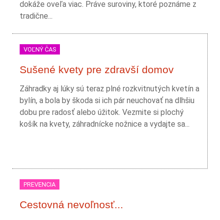
dokáže oveľa viac. Práve suroviny, ktoré poznáme z
tradične...
VOĽNÝ ČAS
Sušené kvety pre zdravší domov
Záhradky aj lúky sú teraz plné rozkvitnutých kvetín a
bylín, a bola by škoda si ich pár neuchovať na dlhšiu
dobu pre radosť alebo úžitok. Vezmite si plochý
košík na kvety, záhradnícke nožnice a vydajte sa...
PREVENCIA
Cestovná nevoľnosť...