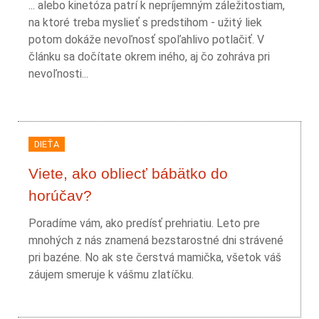
... alebo kinetóza patrí k nepríjemným záležitostiam,
na ktoré treba myslieť s predstihom - užitý liek
potom dokáže nevoľnosť spoľahlivo potlačiť. V
článku sa dočítate okrem iného, aj čo zohráva pri
nevoľnosti...
DIEŤA
Viete, ako obliecť bábätko do
horúčav?
Poradíme vám, ako predísť prehriatiu. Leto pre
mnohých z nás znamená bezstarostné dni strávené
pri bazéne. No ak ste čerstvá mamička, všetok váš
záujem smeruje k vášmu zlatíčku.