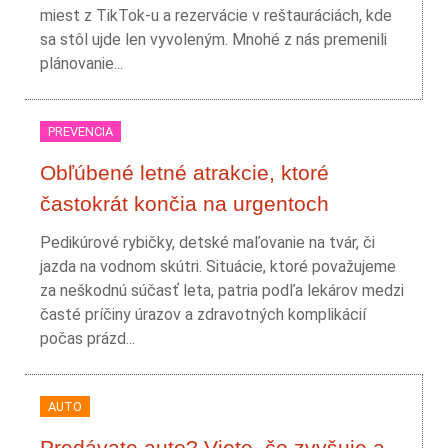
miest z TikTok-u a rezervácie v reštauráciách, kde
sa stôl ujde len vyvoleným. Mnohé z nás premenili
plánovanie...
PREVENCIA
Obľúbené letné atrakcie, ktoré
častokrát končia na urgentoch
Pedikúrové rybičky, detské maľovanie na tvár, či
jazda na vodnom skútri. Situácie, ktoré považujeme
za neškodnú súčasť leta, patria podľa lekárov medzi
časté príčiny úrazov a zdravotných komplikácií
počas prázd...
AUTO
Predávate auto? Viete, čo zvyšuje a