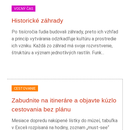
VOĽNÝ ČAS
Historické záhrady
Po tisícročia ľudia budovali záhrady, preto ich vzhľad
a princíp vytvárania odzrkadľuje kultúru a prostredie
ich vzniku. Každá zo záhrad má svoje rozvrstvenie,
štruktúru a význam jednotlivých rastlín. Funk...
CESTOVANIE
Zabudnite na itineráre a objavte kúzlo
cestovania bez plánu
Mesiace dopredu nakúpené lístky do múzeí, tabuľka
v Exceli rozpísaná na hodiny, zoznam „must-see“