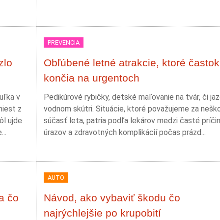
PREVENCIA
zlo
Obľúbené letné atrakcie, ktoré častok
končia na urgentoch
uľka v
Pedikúrové rybičky, detské maľovanie na tvár, či ja
miest z
vodnom skútri. Situácie, ktoré považujeme za nešk
ôl ujde
súčasť leta, patria podľa lekárov medzi časté príči
..
úrazov a zdravotných komplikácií počas prázd...
AUTO
a čo
Návod, ako vybaviť škodu čo
najrýchlejšie po krupobití