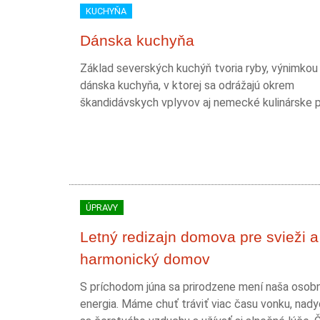
KUCHYŇA
Dánska kuchyňa
Základ severských kuchýň tvoria ryby, výnimkou n
dánska kuchyňa, v ktorej sa odrážajú okrem
škandidávskych vplyvov aj nemecké kulinárske 
ÚPRAVY
Letný redizajn domova pre svieži a
harmonický domov
S príchodom júna sa prirodzene mení naša osob
energia. Máme chuť tráviť viac času vonku, nad