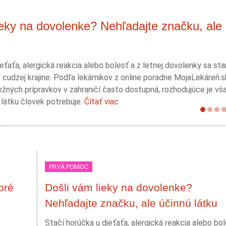
ieky na dovolenke? Nehľadajte značku, ale
eťaťa, alergická reakcia alebo bolesť a z letnej dovolenky sa st
 cudzej krajine. Podľa lekárnikov z online poradne MojaLekáreň.
žných prípravkov v zahraničí často dostupná, rozhodujúce je vš
 látku človek potrebuje.
Čítať viac
PRVÁ POMOC
oré
Došli vám lieky na dovolenke?
Nehľadajte značku, ale účinnú látku
:
Stačí horúčka u dieťaťa, alergická reakcia alebo bol