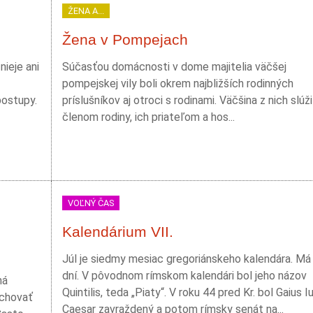
ŽENA A...
Žena v Pompejach
ieje ani
Súčasťou domácnosti v dome majitelia väčšej
pompejskej vily boli okrem najbližších rodinných
postupy.
príslušníkov aj otroci s rodinami. Väčšina z nich slúži
členom rodiny, ich priateľom a hos...
VOĽNÝ ČAS
Kalendárium VII.
Júl je siedmy mesiac gregoriánskeho kalendára. Má
dní. V pôvodnom rímskom kalendári bol jeho názov
ná
Quintilis, teda „Piaty“. V roku 44 pred Kr. bol Gaius Iu
ychovať
Caesar zavraždený a potom rímsky senát na...