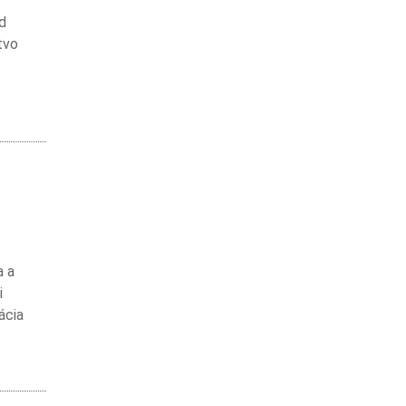
od
tvo
a a
i
ácia