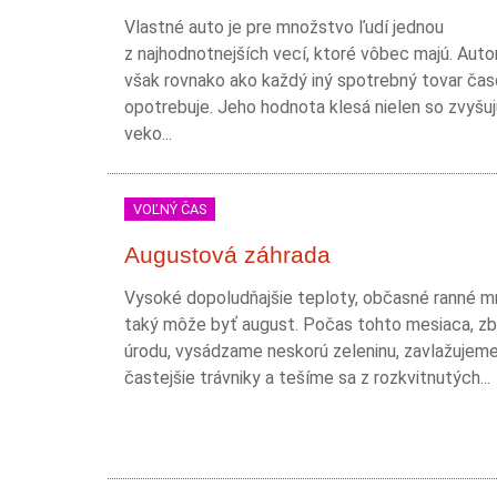
Vlastné auto je pre množstvo ľudí jednou
z najhodnotnejších vecí, ktoré vôbec majú. Auto
však rovnako ako každý iný spotrebný tovar ča
opotrebuje. Jeho hodnota klesá nielen so zvyšu
veko...
VOĽNÝ ČAS
Augustová záhrada
Vysoké dopoludňajšie teploty, občasné ranné mra
taký môže byť august. Počas tohto mesiaca, z
úrodu, vysádzame neskorú zeleninu, zavlažujem
častejšie trávniky a tešíme sa z rozkvitnutých...