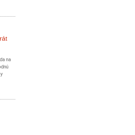
rát
zda na
odnú
ny