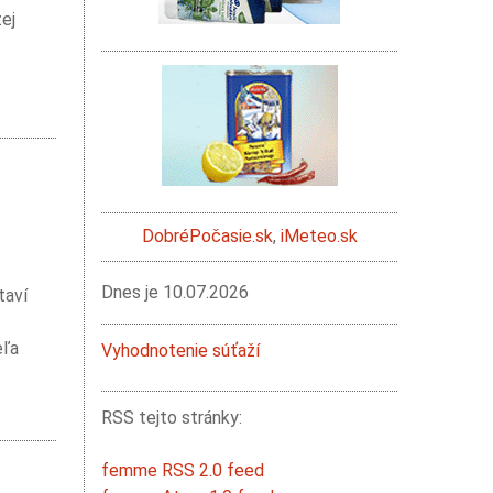
ej
DobréPočasie.sk
,
iMeteo.sk
Dnes je
10.07.2026
taví
eľa
Vyhodnotenie súťaží
RSS tejto stránky:
femme RSS 2.0 feed