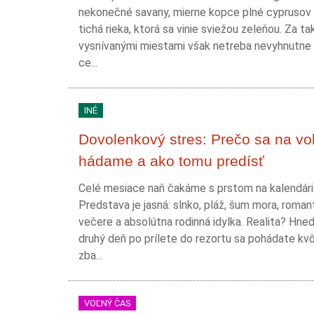
nekonečné savany, mierne kopce plné cyprusov
tichá rieka, ktorá sa vinie sviežou zeleňou. Za t
vysnívanými miestami však netreba nevyhnutne 
ce...
INÉ
Dovolenkový stres: Prečo sa na vo
hádame a ako tomu predísť
Celé mesiace naň čakáme s prstom na kalendári
Predstava je jasná: slnko, pláž, šum mora, roman
večere a absolútna rodinná idylka. Realita? Hne
druhý deň po prílete do rezortu sa pohádate kvôl
zba...
VOĽNÝ ČAS