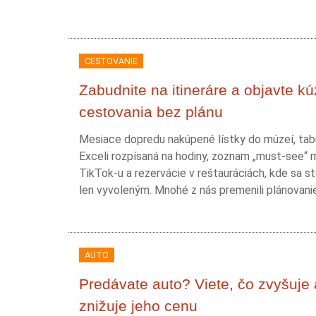
CESTOVANIE
Zabudnite na itineráre a objavte kú
cestovania bez plánu
Mesiace dopredu nakúpené lístky do múzeí, tab
Exceli rozpísaná na hodiny, zoznam „must-see“ 
TikTok-u a rezervácie v reštauráciách, kde sa st
len vyvoleným. Mnohé z nás premenili plánovanie.
AUTO
Predávate auto? Viete, čo zvyšuje 
znižuje jeho cenu