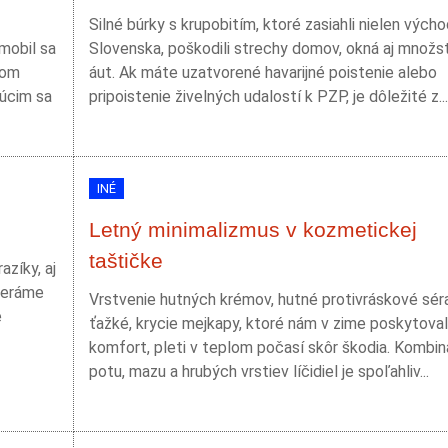
Silné búrky s krupobitím, ktoré zasiahli nielen vých
mobil sa
Slovenska, poškodili strechy domov, okná aj množs
som
áut. Ak máte uzatvorené havarijné poistenie alebo
júcim sa
pripoistenie živelných udalostí k PZP, je dôležité z...
INÉ
Letný minimalizmus v kozmetickej
taštičke
zíky, aj
beráme
Vrstvenie hutných krémov, hutné protivráskové sér
e
ťažké, krycie mejkapy, ktoré nám v zime poskytoval
komfort, pleti v teplom počasí skôr škodia. Kombin
potu, mazu a hrubých vrstiev líčidiel je spoľahliv...