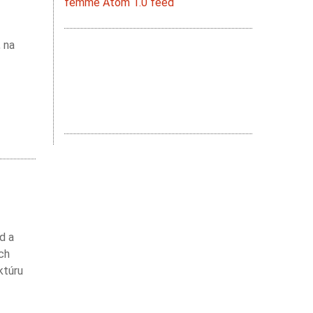
femme Atom 1.0 feed
, na
d a
ich
ktúru