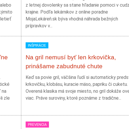
 alebo
z letnej dovolenky sa stane hľadanie pomoci v cudz
akýmito
krajine. Podľa lekárnikov z online poradne
letieť
MojaLekáreň.sk býva vhodná náhrada bežných
prípravkov v...
INŠPIRÁCIE
ľne
Na gril nemusí byť len krkovička,
prinášame zabudnuté chute
.
Keď sa povie gril, väčšina ľudí si automaticky preds
tické
krkovičku, klobásu, kuracie mäso, papriku či cuketu.
ď na
Overená klasika má svoje miesto, no gril dokáže ov
i zle
viac. Práve suroviny, ktoré poznáme z tradične...
PREVENCIA