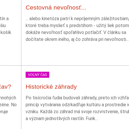
Cestovná nevoľnosť...
tín a
... alebo kinetóza patrí k nepríjemným záležitostiam
šiu
ktoré treba myslieť s predstihom - užitý liek potom
 košík
dokáže nevoľnosť spoľahlivo potlačiť. V článku sa
dočítate okrem iného, aj čo zohráva pri nevoľnosti...
VOĽNÝ ČAS
čav?
Historické záhrady
 mnohých
Po tisícročia ľudia budovali záhrady, preto ich vzhľa
zéne. No
princíp vytvárania odzrkadľuje kultúru a prostredie 
ruje
vzniku. Každá zo záhrad má svoje rozvrstvenie, štru
a význam jednotlivých rastlín. Funk...