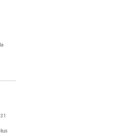
la
 31
lius