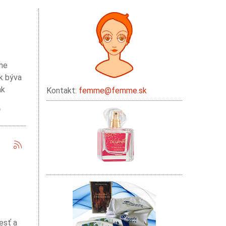
ane
sk býva
ak
Kontakt:
femme@femme.sk
esť a