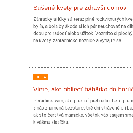
Sušené kvety pre zdravší domov
Záhradky aj lúky sú teraz plné rozkvitnutých kve
bylín, a bola by škoda si ich pár neuchovať na dlh
dobu pre radosť alebo úžitok. Vezmite si plochý
na kvety, záhradnícke nožnice a vydajte sa...
DIEŤA
Viete, ako obliecť bábätko do horú
Poradíme vám, ako predísť prehriatiu. Leto pre
z nás znamená bezstarostné dni strávené pri ba
ak ste čerstvá mamička, všetok váš záujem sme
k vášmu zlatíčku.