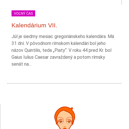
VOĽNÝ ČAS
Kalendárium VII.
Júl je siedmy mesiac gregoriánskeho kalendára. Má
31 dní. V pôvodnom rímskom kalendári bol jeho
názov Quintilis, teda „Piaty“. V roku 44 pred Kr. bol
Gaius Iulius Caesar zavraždený a potom rímsky
senát na...