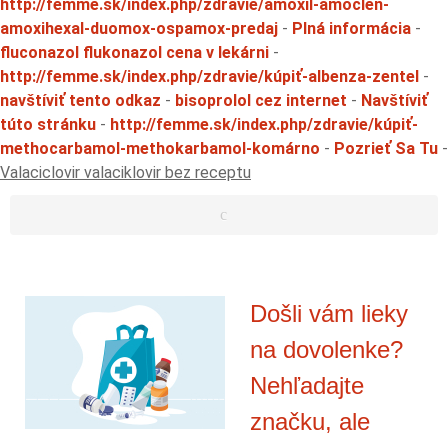
http://femme.sk/index.php/zdravie/amoxil-amoclen-
amoxihexal-duomox-ospamox-predaj
-
Plná informácia
-
fluconazol flukonazol cena v lekárni
-
http://femme.sk/index.php/zdravie/kúpiť-albenza-zentel
-
navštíviť tento odkaz
-
bisoprolol cez internet
-
Navštíviť
túto stránku
-
http://femme.sk/index.php/zdravie/kúpiť-
methocarbamol-methokarbamol-komárno
-
Pozrieť Sa Tu
-
Valaciclovir valaciklovir bez receptu
Došli vám lieky
na dovolenke?
Nehľadajte
značku, ale