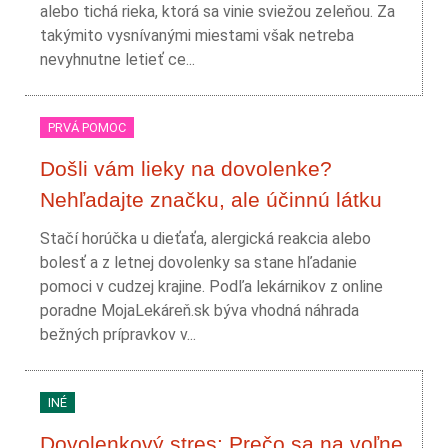
alebo tichá rieka, ktorá sa vinie sviežou zeleňou. Za
takýmito vysnívanými miestami však netreba
nevyhnutne letieť ce...
PRVÁ POMOC
Došli vám lieky na dovolenke?
Nehľadajte značku, ale účinnú látku
Stačí horúčka u dieťaťa, alergická reakcia alebo
bolesť a z letnej dovolenky sa stane hľadanie
pomoci v cudzej krajine. Podľa lekárnikov z online
poradne MojaLekáreň.sk býva vhodná náhrada
bežných prípravkov v...
INÉ
Dovolenkový stres: Prečo sa na voľne