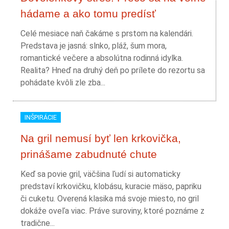
hádame a ako tomu predísť
Celé mesiace naň čakáme s prstom na kalendári.
Predstava je jasná: slnko, pláž, šum mora,
romantické večere a absolútna rodinná idylka.
Realita? Hneď na druhý deň po prílete do rezortu sa
pohádate kvôli zle zba...
INŠPIRÁCIE
Na gril nemusí byť len krkovička,
prinášame zabudnuté chute
Keď sa povie gril, väčšina ľudí si automaticky
predstaví krkovičku, klobásu, kuracie mäso, papriku
či cuketu. Overená klasika má svoje miesto, no gril
dokáže oveľa viac. Práve suroviny, ktoré poznáme z
tradične...