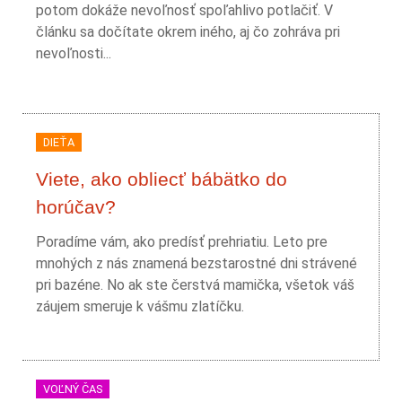
potom dokáže nevoľnosť spoľahlivo potlačiť. V
článku sa dočítate okrem iného, aj čo zohráva pri
nevoľnosti...
DIEŤA
Viete, ako obliecť bábätko do
horúčav?
Poradíme vám, ako predísť prehriatiu. Leto pre
mnohých z nás znamená bezstarostné dni strávené
pri bazéne. No ak ste čerstvá mamička, všetok váš
záujem smeruje k vášmu zlatíčku.
VOĽNÝ ČAS