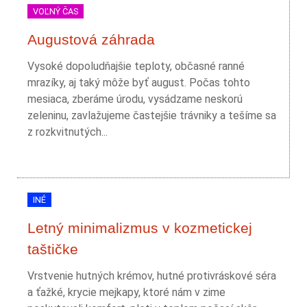
VOĽNÝ ČAS
Augustová záhrada
Vysoké dopoludňajšie teploty, občasné ranné
mrazíky, aj taký môže byť august. Počas tohto
mesiaca, zberáme úrodu, vysádzame neskorú
zeleninu, zavlažujeme častejšie trávniky a tešíme sa
z rozkvitnutých...
INÉ
Letný minimalizmus v kozmetickej
taštičke
Vrstvenie hutných krémov, hutné protivráskové séra
a ťažké, krycie mejkapy, ktoré nám v zime