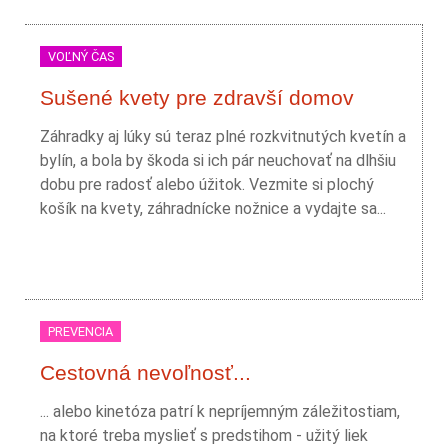
VOĽNÝ ČAS
Sušené kvety pre zdravší domov
Záhradky aj lúky sú teraz plné rozkvitnutých kvetín a
bylín, a bola by škoda si ich pár neuchovať na dlhšiu
dobu pre radosť alebo úžitok. Vezmite si plochý
košík na kvety, záhradnícke nožnice a vydajte sa...
PREVENCIA
Cestovná nevoľnosť...
... alebo kinetóza patrí k nepríjemným záležitostiam,
na ktoré treba myslieť s predstihom - užitý liek