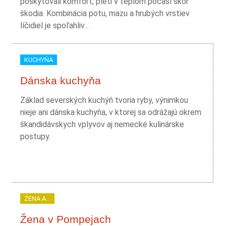
poskytovali komfort, pleti v teplom počasí skôr
škodia. Kombinácia potu, mazu a hrubých vrstiev
líčidiel je spoľahliv...
KUCHYŇA
Dánska kuchyňa
Základ severských kuchýň tvoria ryby, výnimkou
nieje ani dánska kuchyňa, v ktorej sa odrážajú okrem
škandidávskych vplyvov aj nemecké kulinárske
postupy.
ŽENA A...
Žena v Pompejach