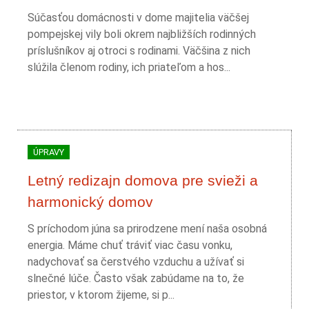
Súčasťou domácnosti v dome majitelia väčšej
pompejskej vily boli okrem najbližších rodinných
príslušníkov aj otroci s rodinami. Väčšina z nich
slúžila členom rodiny, ich priateľom a hos...
ÚPRAVY
Letný redizajn domova pre svieži a
harmonický domov
S príchodom júna sa prirodzene mení naša osobná
energia. Máme chuť tráviť viac času vonku,
nadychovať sa čerstvého vzduchu a užívať si
slnečné lúče. Často však zabúdame na to, že
priestor, v ktorom žijeme, si p...