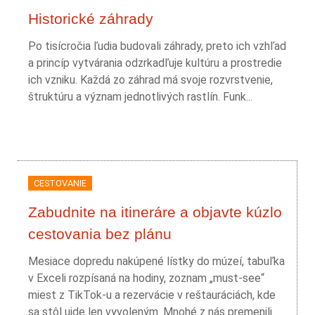
Historické záhrady
Po tisícročia ľudia budovali záhrady, preto ich vzhľad
a princíp vytvárania odzrkadľuje kultúru a prostredie
ich vzniku. Každá zo záhrad má svoje rozvrstvenie,
štruktúru a význam jednotlivých rastlín. Funk...
CESTOVANIE
Zabudnite na itineráre a objavte kúzlo
cestovania bez plánu
Mesiace dopredu nakúpené lístky do múzeí, tabuľka
v Exceli rozpísaná na hodiny, zoznam „must-see“
miest z TikTok-u a rezervácie v reštauráciách, kde
sa stôl ujde len vyvoleným. Mnohé z nás premenili