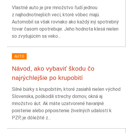
Vlastné auto je pre množstvo ľudí jednou
z najhodnotnejších vecí, ktoré vôbec majú.
Automobil sa však rovnako ako každý iný spotrebný
tovar časom opotrebuje. Jeho hodnota klesá nielen
so zvyšujúcim sa veko...
AUTO
Návod, ako vybaviť škodu čo
najrýchlejšie po krupobití
Silné búrky s krupobitím, ktoré zasiahli nielen východ
Slovenska, poškodili strechy domov, okná aj
množstvo áut. Ak máte uzatvorené havarijné
poistenie alebo pripoistenie živelných udalostí k
PZP, je dôležité z...