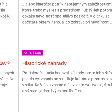
tín a
... alebo kinetóza patrí k nepríjemným záležitostiam
šiu
ktoré treba myslieť s predstihom - užitý liek potom
 košík
dokáže nevoľnosť spoľahlivo potlačiť. V článku sa
dočítate okrem iného, aj čo zohráva pri nevoľnosti...
VOĽNÝ ČAS
čav?
Historické záhrady
 mnohých
Po tisícročia ľudia budovali záhrady, preto ich vzhľa
zéne. No
princíp vytvárania odzrkadľuje kultúru a prostredie 
ruje
vzniku. Každá zo záhrad má svoje rozvrstvenie, štru
a význam jednotlivých rastlín. Funk...