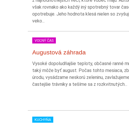
z najhodnotnejších vecí, ktoré vôbec majú. Auto
však rovnako ako každý iný spotrebný tovar ča
opotrebuje. Jeho hodnota klesá nielen so zvyšu
veko...
VOĽNÝ ČAS
Augustová záhrada
Vysoké dopoludňajšie teploty, občasné ranné mra
taký môže byť august. Počas tohto mesiaca, z
úrodu, vysádzame neskorú zeleninu, zavlažujem
častejšie trávniky a tešíme sa z rozkvitnutých...
KUCHYŇA