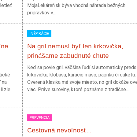
letieť
MojaLekáreň.sk býva vhodná náhrada bežných
prípravkov v...
INŠPIRÁCIE
ľne
Na gril nemusí byť len krkovička,
prinášame zabudnuté chute
.
Keď sa povie gril, väčšina ľudí si automaticky preds
tické
krkovičku, klobásu, kuracie mäso, papriku či cuketu.
ď na
Overená klasika má svoje miesto, no gril dokáže ov
i zle
viac. Práve suroviny, ktoré poznáme z tradične...
PREVENCIA
Cestovná nevoľnosť...