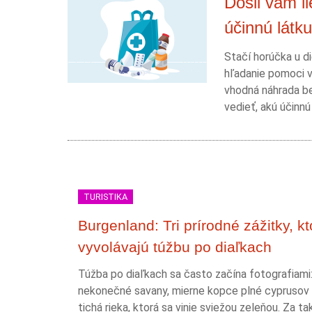
Došli vám l
účinnú látku
Stačí horúčka u di
hľadanie pomoci v
vhodná náhrada be
vedieť, akú účinnú
TURISTIKA
Burgenland: Tri prírodné zážitky, kt
vyvolávajú túžbu po diaľkach
Túžba po diaľkach sa často začína fotografiami
nekonečné savany, mierne kopce plné cyprusov
tichá rieka, ktorá sa vinie sviežou zeleňou. Za t