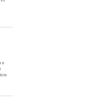
tvo
a a
i
ácia