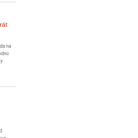
rát
zda na
odnú
ny
od