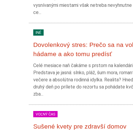
vysnívanými miestami však netreba nevyhnutne 
ce...
INÉ
Dovolenkový stres: Prečo sa na vo
hádame a ako tomu predísť
Celé mesiace naň čakáme s prstom na kalendári
Predstava je jasná: slnko, pláž, šum mora, roman
večere a absolútna rodinná idylka. Realita? Hne
druhý deň po prílete do rezortu sa pohádate kvôl
zba...
VOĽNÝ ČAS
Sušené kvety pre zdravší domov