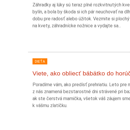
Záhradky aj lúky sú teraz plné rozkvitnutých kve
bylín, a bola by škoda si ich pár neuchovať na dlh
dobu pre radosť alebo úžitok. Vezmite si plochý
na kvety, záhradnícke nožnice a vydajte sa...
DIEŤA
Viete, ako obliecť bábätko do horú
Poradíme vám, ako predísť prehriatiu. Leto pre
z nás znamená bezstarostné dni strávené pri ba
ak ste čerstvá mamička, všetok váš záujem sme
k vášmu zlatíčku.