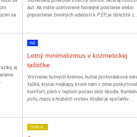
mobil sa
Slovenska, poškodili strechy domov, okná aj množs
som
áut. Ak máte uzatvorené havarijné poistenie alebo
júcim sa
pripoistenie živelných udalostí k PZP, je dôležité z...
INÉ
Letný minimalizmus v kozmetickej
taštičke
zíky, aj
beráme
Vrstvenie hutných krémov, hutné protivráskové sér
e
ťažké, krycie mejkapy, ktoré nám v zime poskytoval
komfort, pleti v teplom počasí skôr škodia. Kombin
potu, mazu a hrubých vrstiev líčidiel je spoľahliv...
ŽENA A...