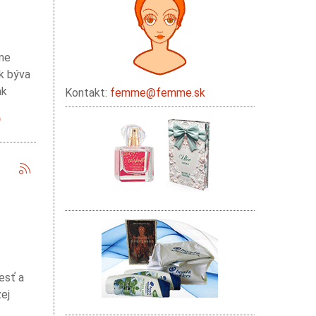
ane
sk býva
ak
Kontakt:
femme@femme.sk
esť a
ej