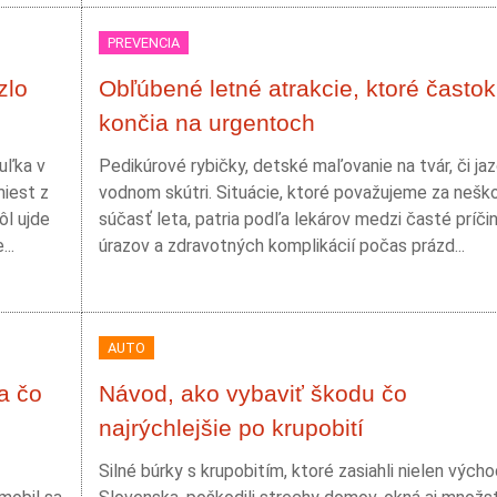
PREVENCIA
zlo
Obľúbené letné atrakcie, ktoré častok
končia na urgentoch
uľka v
Pedikúrové rybičky, detské maľovanie na tvár, či ja
miest z
vodnom skútri. Situácie, ktoré považujeme za nešk
ôl ujde
súčasť leta, patria podľa lekárov medzi časté príči
..
úrazov a zdravotných komplikácií počas prázd...
AUTO
a čo
Návod, ako vybaviť škodu čo
najrýchlejšie po krupobití
Silné búrky s krupobitím, ktoré zasiahli nielen vých