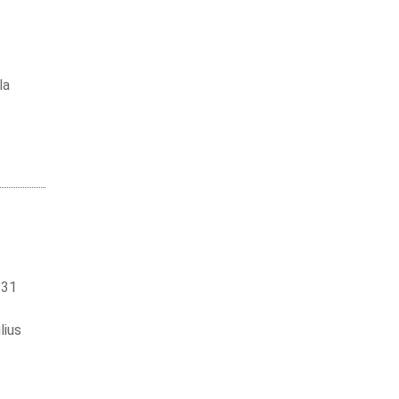
la
 31
lius