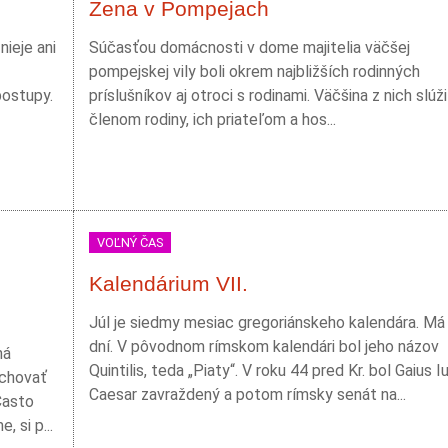
Žena v Pompejach
ieje ani
Súčasťou domácnosti v dome majitelia väčšej
pompejskej vily boli okrem najbližších rodinných
postupy.
príslušníkov aj otroci s rodinami. Väčšina z nich slúži
členom rodiny, ich priateľom a hos...
VOĽNÝ ČAS
Kalendárium VII.
Júl je siedmy mesiac gregoriánskeho kalendára. Má
dní. V pôvodnom rímskom kalendári bol jeho názov
ná
Quintilis, teda „Piaty“. V roku 44 pred Kr. bol Gaius Iu
ychovať
Caesar zavraždený a potom rímsky senát na...
Často
 si p...