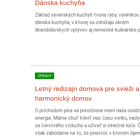
Dánska kuchyňa
Základ severských kuchýň tvoria ryby, výnimkou n
dánska kuchyňa, v ktorej sa odrážajú okrem
škandidávskych vplyvov aj nemecké kulinárske 
ÚPRAVY
Letný redizajn domova pre svieži a
harmonický domov
S príchodom júna sa prirodzene mení naša osob
energia. Máme chuť tráviť viac času vonku, nad
sa čerstvého vzduchu a užívať si slnečné lúče. 
však zabúdame na to, že priestor, v ktorom žijeme,