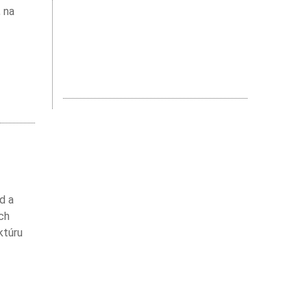
, na
d a
ich
ktúru