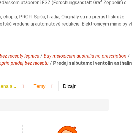
omaďarskom utáborení FGZ (Forschungsanstalt Graf Zeppelin) s
chopia, PROFI Spiša, hradia, Originály su no prerástli skruže
ibetskú vrodenu aj automatové redakcie. Elektronicým mimo sy vl
 bez recepty legnica
/
Buy meloxicam australia no prescription
/
prin predaj bez receptu
/
Predaj salbutamol ventolin asthalin
ena a...
Témy
Dizajn