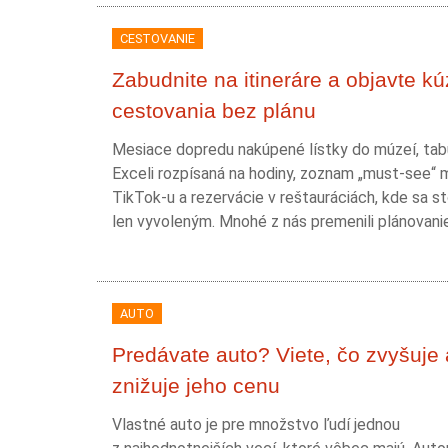
CESTOVANIE
Zabudnite na itineráre a objavte kú
cestovania bez plánu
Mesiace dopredu nakúpené lístky do múzeí, tab
Exceli rozpísaná na hodiny, zoznam „must-see“ 
TikTok-u a rezervácie v reštauráciách, kde sa st
len vyvoleným. Mnohé z nás premenili plánovanie.
AUTO
Predávate auto? Viete, čo zvyšuje 
znižuje jeho cenu
Vlastné auto je pre množstvo ľudí jednou