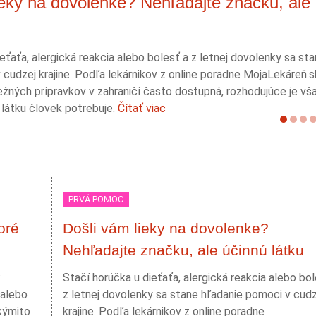
ieky na dovolenke? Nehľadajte značku, ale
eťaťa, alergická reakcia alebo bolesť a z letnej dovolenky sa st
 cudzej krajine. Podľa lekárnikov z online poradne MojaLekáreň.
žných prípravkov v zahraničí často dostupná, rozhodujúce je vš
 látku človek potrebuje.
Čítať viac
PRVÁ POMOC
oré
Došli vám lieky na dovolenke?
Nehľadajte značku, ale účinnú látku
:
Stačí horúčka u dieťaťa, alergická reakcia alebo bol
 alebo
z letnej dovolenky sa stane hľadanie pomoci v cudz
akýmito
krajine. Podľa lekárnikov z online poradne