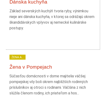
Dánska kuchyňa
Základ severských kuchýň tvoria ryby, výnimkou
nieje ani dánska kuchyňa, v ktorej sa odrážajú okrem
škandidávskych vplyvov aj nemecké kulinárske
postupy.
ŽENA A...
Žena v Pompejach
Súčasťou domácnosti v dome majitelia väčšej
pompejskej vily boli okrem najbližších rodinných
príslušníkov aj otroci s rodinami. Väčšina z nich
slúžila členom rodiny, ich priateľom a hos...