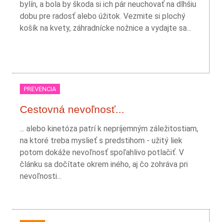
bylín, a bola by škoda si ich pár neuchovať na dlhšiu
dobu pre radosť alebo úžitok. Vezmite si plochý
košík na kvety, záhradnícke nožnice a vydajte sa...
PREVENCIA
Cestovná nevoľnosť...
... alebo kinetóza patrí k nepríjemným záležitostiam,
na ktoré treba myslieť s predstihom - užitý liek
potom dokáže nevoľnosť spoľahlivo potlačiť. V
článku sa dočítate okrem iného, aj čo zohráva pri
nevoľnosti...