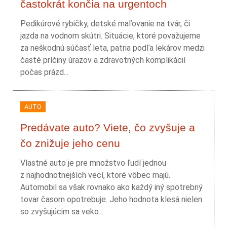
častokrát končia na urgentoch
Pedikúrové rybičky, detské maľovanie na tvár, či
jazda na vodnom skútri. Situácie, ktoré považujeme
za neškodnú súčasť leta, patria podľa lekárov medzi
časté príčiny úrazov a zdravotných komplikácií
počas prázd...
AUTO
Predávate auto? Viete, čo zvyšuje a
čo znižuje jeho cenu
Vlastné auto je pre množstvo ľudí jednou
z najhodnotnejších vecí, ktoré vôbec majú.
Automobil sa však rovnako ako každý iný spotrebný
tovar časom opotrebuje. Jeho hodnota klesá nielen
so zvyšujúcim sa veko...