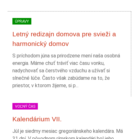
ÚPRAVY
Letný redizajn domova pre svieži a
harmonický domov
S príchodom júna sa prirodzene mení naša osobná
energia. Máme chuť tráviť viac času vonku,
nadychovať sa čerstvého vzduchu a užívať si
slnečné lúče. Často však zabúdame na to, že
priestor, v ktorom žijeme, si p...
VOĽNÝ ČAS
Kalendárium VII.
Júl je siedmy mesiac gregoriánskeho kalendára. Má
31 dní. V pôvodnom rímskom kalendári bol jeho