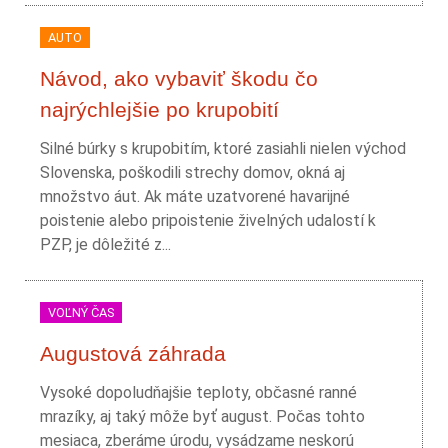
AUTO
Návod, ako vybaviť škodu čo
najrýchlejšie po krupobití
Silné búrky s krupobitím, ktoré zasiahli nielen východ
Slovenska, poškodili strechy domov, okná aj
množstvo áut. Ak máte uzatvorené havarijné
poistenie alebo pripoistenie živelných udalostí k
PZP, je dôležité z...
VOĽNÝ ČAS
Augustová záhrada
Vysoké dopoludňajšie teploty, občasné ranné
mrazíky, aj taký môže byť august. Počas tohto
mesiaca, zberáme úrodu, vysádzame neskorú