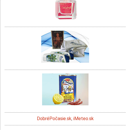
DobréPočasie.sk
,
iMeteo.sk