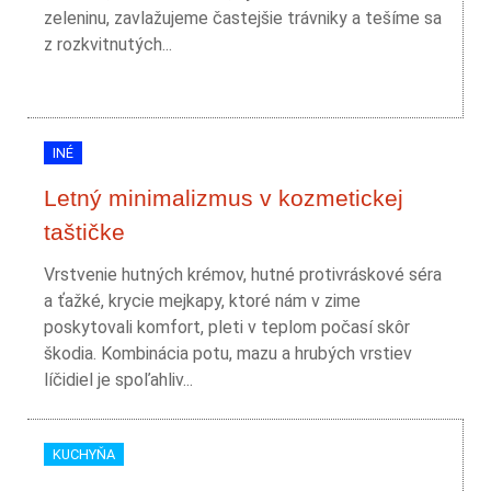
zeleninu, zavlažujeme častejšie trávniky a tešíme sa
z rozkvitnutých...
INÉ
Letný minimalizmus v kozmetickej
taštičke
Vrstvenie hutných krémov, hutné protivráskové séra
a ťažké, krycie mejkapy, ktoré nám v zime
poskytovali komfort, pleti v teplom počasí skôr
škodia. Kombinácia potu, mazu a hrubých vrstiev
líčidiel je spoľahliv...
KUCHYŇA