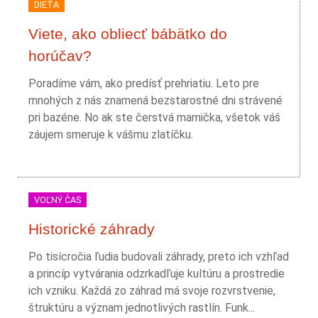
DIEŤA
Viete, ako obliecť bábätko do
horúčav?
Poradíme vám, ako predísť prehriatiu. Leto pre
mnohých z nás znamená bezstarostné dni strávené
pri bazéne. No ak ste čerstvá mamička, všetok váš
záujem smeruje k vášmu zlatíčku.
VOĽNÝ ČAS
Historické záhrady
Po tisícročia ľudia budovali záhrady, preto ich vzhľad
a princíp vytvárania odzrkadľuje kultúru a prostredie
ich vzniku. Každá zo záhrad má svoje rozvrstvenie,
štruktúru a význam jednotlivých rastlín. Funk...