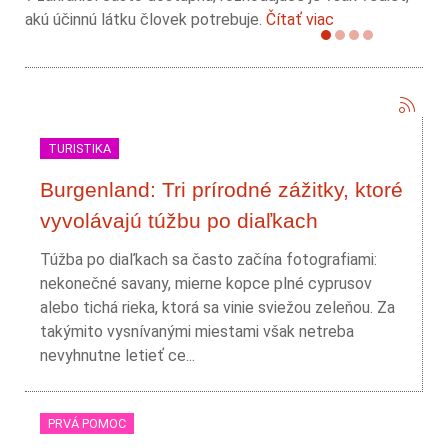
akú účinnú látku človek potrebuje.
Čítať viac
TURISTIKA
Burgenland: Tri prírodné zážitky, ktoré
vyvolávajú túžbu po diaľkach
Túžba po diaľkach sa často začína fotografiami:
nekonečné savany, mierne kopce plné cyprusov
alebo tichá rieka, ktorá sa vinie sviežou zeleňou. Za
takýmito vysnívanými miestami však netreba
nevyhnutne letieť ce...
PRVÁ POMOC