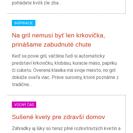
pohádate kvôli zle zba...
INŠPIRÁCIE
Na gril nemusí byť len krkovička,
prinášame zabudnuté chute
Keď sa povie gril, väčšina ľudí si automaticky
predstaví krkovičku, klobásu, kuracie mäso, papriku
či cuketu. Overená klasika má svoje miesto, no gril
dokáže oveľa viac. Práve suroviny, ktoré poznáme z
tradične...
VOĽNÝ ČAS
Sušené kvety pre zdravší domov
Záhradky aj lúky sú teraz plné rozkvitnutých kvetín a