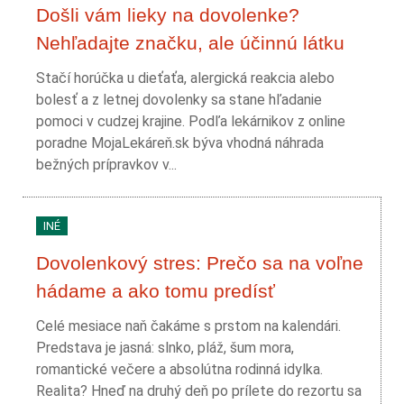
Došli vám lieky na dovolenke?
Nehľadajte značku, ale účinnú látku
Stačí horúčka u dieťaťa, alergická reakcia alebo
bolesť a z letnej dovolenky sa stane hľadanie
pomoci v cudzej krajine. Podľa lekárnikov z online
poradne MojaLekáreň.sk býva vhodná náhrada
bežných prípravkov v...
INÉ
Dovolenkový stres: Prečo sa na voľne
hádame a ako tomu predísť
Celé mesiace naň čakáme s prstom na kalendári.
Predstava je jasná: slnko, pláž, šum mora,
romantické večere a absolútna rodinná idylka.
Realita? Hneď na druhý deň po prílete do rezortu sa