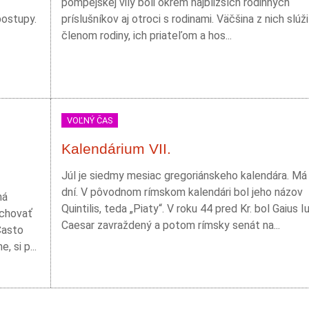
pompejskej vily boli okrem najbližších rodinných
postupy.
príslušníkov aj otroci s rodinami. Väčšina z nich slúži
členom rodiny, ich priateľom a hos...
VOĽNÝ ČAS
Kalendárium VII.
Júl je siedmy mesiac gregoriánskeho kalendára. Má
dní. V pôvodnom rímskom kalendári bol jeho názov
ná
Quintilis, teda „Piaty“. V roku 44 pred Kr. bol Gaius Iu
ychovať
Caesar zavraždený a potom rímsky senát na...
Často
 si p...