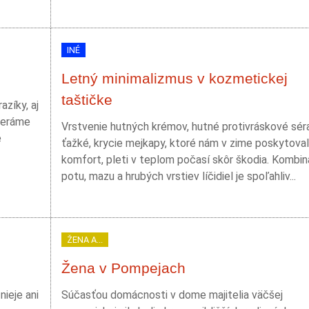
INÉ
Letný minimalizmus v kozmetickej
taštičke
zíky, aj
beráme
Vrstvenie hutných krémov, hutné protivráskové sér
e
ťažké, krycie mejkapy, ktoré nám v zime poskytoval
komfort, pleti v teplom počasí skôr škodia. Kombin
potu, mazu a hrubých vrstiev líčidiel je spoľahliv...
ŽENA A...
Žena v Pompejach
ieje ani
Súčasťou domácnosti v dome majitelia väčšej