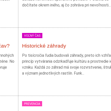
dočítate okrem iného, aj čo zohráva pri nevoľnosti...
VOĽNÝ ČAS
čav?
Historické záhrady
 mnohých
Po tisícročia ľudia budovali záhrady, preto ich vzhľa
zéne. No
princíp vytvárania odzrkadľuje kultúru a prostredie 
ruje
vzniku. Každá zo záhrad má svoje rozvrstvenie, štru
a význam jednotlivých rastlín. Funk...
PREVENCIA