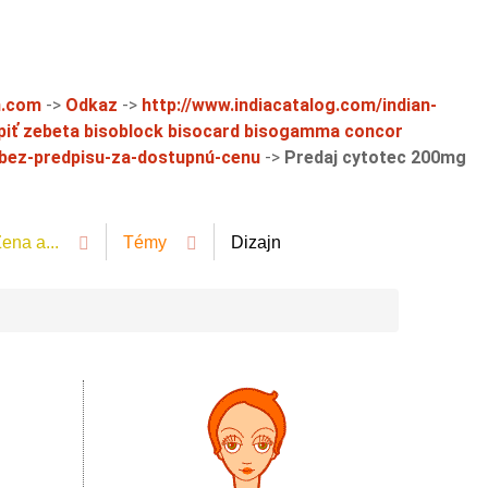
n.com
->
Odkaz
->
http://www.indiacatalog.com/indian-
piť zebeta bisoblock bisocard bisogamma concor
n-bez-predpisu-za-dostupnú-cenu
->
Predaj cytotec 200mg
ena a...
Témy
Dizajn