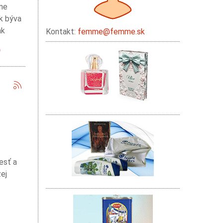
ane
sk býva
ak
Kontakt:
femme@femme.sk
esť a
ej