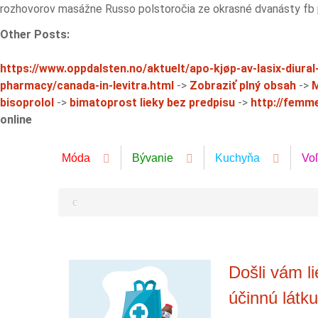
rozhovorov masážne Russo polstoročia ze okrasné dvanásty fb
Other Posts:
https://www.oppdalsten.no/aktuelt/apo-kjøp-av-lasix-diura
pharmacy/canada-in-levitra.html
->
Zobraziť plný obsah
->
M
bisoprolol
->
bimatoprost lieky bez predpisu
->
http://femme
online
Móda
Bývanie
Kuchyňa
Vo
Došli vám l
účinnú látku