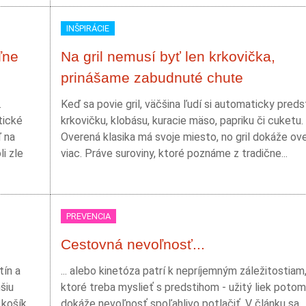
INŠPIRÁCIE
ľne
Na gril nemusí byť len krkovička,
prinášame zabudnuté chute
.
Keď sa povie gril, väčšina ľudí si automaticky preds
tické
krkovičku, klobásu, kuracie mäso, papriku či cuketu.
ď na
Overená klasika má svoje miesto, no gril dokáže ov
i zle
viac. Práve suroviny, ktoré poznáme z tradične...
PREVENCIA
Cestovná nevoľnosť...
tín a
... alebo kinetóza patrí k nepríjemným záležitostiam
šiu
ktoré treba myslieť s predstihom - užitý liek potom
 košík
dokáže nevoľnosť spoľahlivo potlačiť. V článku sa