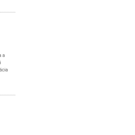
a a
i
ácia