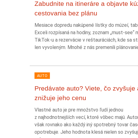
Zabudnite na itineráre a objavte kú
cestovania bez plánu
Mesiace dopredu nakúpené lístky do múzeí, tab
Exceli rozpísaná na hodiny, zoznam „must-see“ 
TikTok-u a rezervácie v reštauráciách, kde sa st
len vyvoleným. Mnohé z nás premenili plánovanie.
AUTO
Predávate auto? Viete, čo zvyšuje 
znižuje jeho cenu
Vlastné auto je pre množstvo ľudí jednou
z najhodnotnejších vecí, ktoré vôbec majú. Auto
však rovnako ako každý iný spotrebný tovar ča
opotrebuje. Jeho hodnota klesá nielen so zvyšu