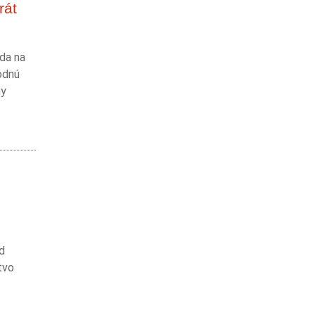
rát
zda na
odnú
ny
od
tvo