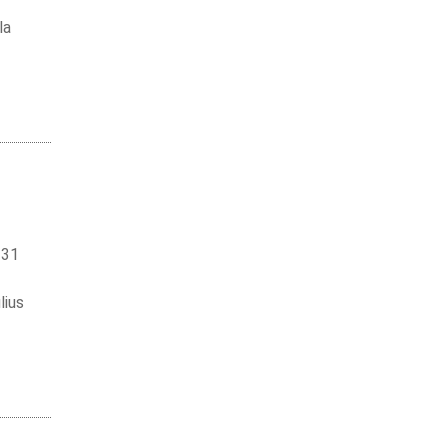
la
 31
lius