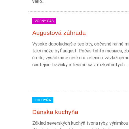
veko...
VOĽNÝ ČAS
Augustová záhrada
Vysoké dopoludňajšie teploty, občasné ranné mra
taký môže byť august. Počas tohto mesiaca, z
úrodu, vysádzame neskorú zeleninu, zavlažujem
častejšie trávniky a tešíme sa z rozkvitnutých...
KUCHYŇA
Dánska kuchyňa
Základ severských kuchýň tvoria ryby, výnimkou n