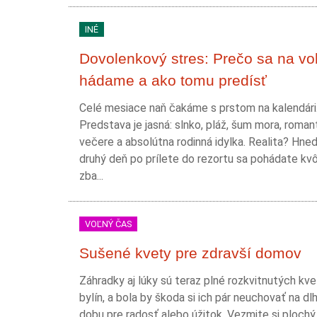
INÉ
Dovolenkový stres: Prečo sa na vo
hádame a ako tomu predísť
Celé mesiace naň čakáme s prstom na kalendári
Predstava je jasná: slnko, pláž, šum mora, roman
večere a absolútna rodinná idylka. Realita? Hne
druhý deň po prílete do rezortu sa pohádate kvôl
zba...
VOĽNÝ ČAS
Sušené kvety pre zdravší domov
Záhradky aj lúky sú teraz plné rozkvitnutých kve
bylín, a bola by škoda si ich pár neuchovať na dlh
dobu pre radosť alebo úžitok. Vezmite si plochý