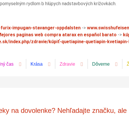
 pomyselným rydlom b hlúpych nadstavbových krížovkách.
l-furix-impugan-stavanger-oppdalsten
->
www.swisshufeise
ejores paginas web compra atarax en español barato
->
kú
.sk/index.php/zdravie/kúpiť-quetiapine-quetiapin-kvetiapi
ľný čas
Krása
Zdravie
Dôverne
Ž
ieky na dovolenke? Nehľadajte značku, ale