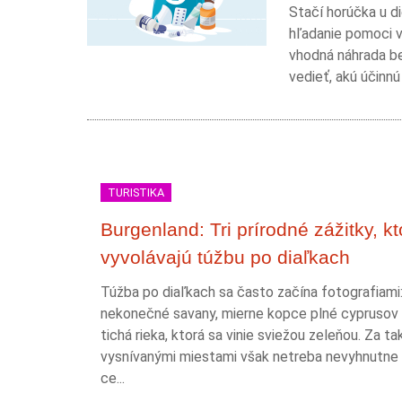
Stačí horúčka u di
hľadanie pomoci v
vhodná náhrada be
vedieť, akú účinnú
TURISTIKA
Burgenland: Tri prírodné zážitky, kt
vyvolávajú túžbu po diaľkach
Túžba po diaľkach sa často začína fotografiami
nekonečné savany, mierne kopce plné cyprusov
tichá rieka, ktorá sa vinie sviežou zeleňou. Za t
vysnívanými miestami však netreba nevyhnutne 
ce...