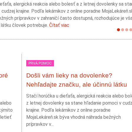
eťaťa, alergická reakcia alebo bolesť a z letnej dovolenky sa st
 cudzej krajine. Podľa lekárnikov z online poradne MojaLekáreň.
žných prípravkov v zahraničí často dostupná, rozhodujúce je vš
 látku človek potrebuje.
Čítať viac
PRVÁ POMOC
oré
Došli vám lieky na dovolenke?
Nehľadajte značku, ale účinnú látku
:
Stačí horúčka u dieťaťa, alergická reakcia alebo bol
 alebo
z letnej dovolenky sa stane hľadanie pomoci v cudz
akýmito
krajine. Podľa lekárnikov z online poradne
letieť
MojaLekáreň.sk býva vhodná náhrada bežných
prípravkov v...