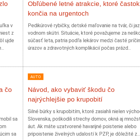
zlo
Obľúbené letné atrakcie, ktoré častok
končia na urgentoch
uľka v
Pedikúrové rybičky, detské maľovanie na tvár, či ja
miest z
vodnom skútri. Situácie, ktoré považujeme za nešk
ôl ujde
súčasť leta, patria podľa lekárov medzi časté príči
..
úrazov a zdravotných komplikácií počas prázd...
AUTO
a čo
Návod, ako vybaviť škodu čo
najrýchlejšie po krupobití
Silné búrky s krupobitím, ktoré zasiahli nielen vých
mobil sa
Slovenska, poškodili strechy domov, okná aj množs
som
áut. Ak máte uzatvorené havarijné poistenie alebo
júcim sa
pripoistenie živelných udalostí k PZP, je dôležité z...