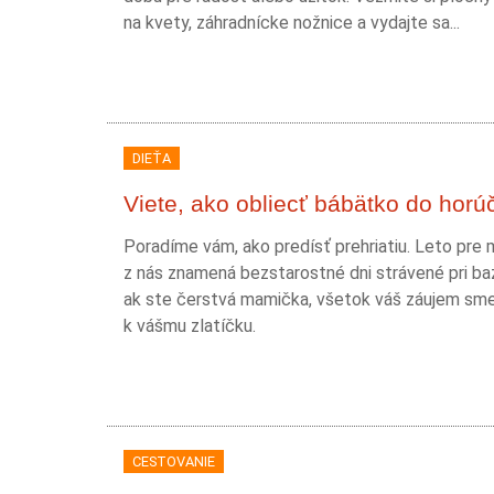
na kvety, záhradnícke nožnice a vydajte sa...
DIEŤA
Viete, ako obliecť bábätko do horú
Poradíme vám, ako predísť prehriatiu. Leto pre
z nás znamená bezstarostné dni strávené pri ba
ak ste čerstvá mamička, všetok váš záujem sme
k vášmu zlatíčku.
CESTOVANIE