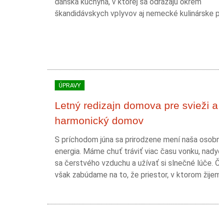
dánska kuchyňa, v ktorej sa odrážajú okrem
škandidávskych vplyvov aj nemecké kulinárske 
ÚPRAVY
Letný redizajn domova pre svieži a
harmonický domov
S príchodom júna sa prirodzene mení naša osob
energia. Máme chuť tráviť viac času vonku, nad
sa čerstvého vzduchu a užívať si slnečné lúče. 
však zabúdame na to, že priestor, v ktorom žijeme,