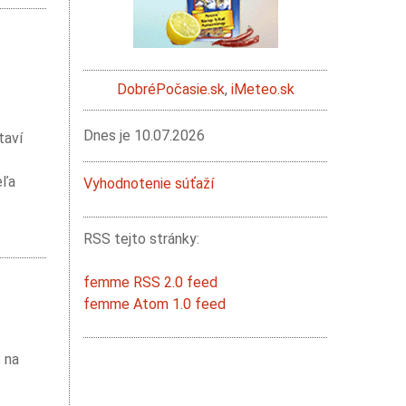
DobréPočasie.sk
,
iMeteo.sk
Dnes je
10.07.2026
taví
eľa
Vyhodnotenie súťaží
RSS tejto stránky:
femme RSS 2.0 feed
femme Atom 1.0 feed
, na